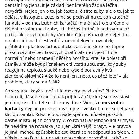
dentální hygiena
, it je základ, bez kterého žádná léčba
nevydrží.
Nejde jen o to, jak často si čistíte zuby, ale o to, jak to
děláte. V listopadu 2025 jsme se podívali na to, co skutečně
funguje – od
mezizubních kartáčků
,
malé nástroje určené k
čištění prostor mezi zuby, kde běžný kartáček nedosáhne
až
po to, jak se vyhnout chybám, které je poškozují. A nejen to –
mnoho lidí má bolest zubů z
neviditelných rovnátek
,
průhledné plastové ortodontické zařízení, které postupně
přesouvá zuby bez kovových drátů
, ale neví, jestli to je
normální nebo znamení něčeho horšího. Víte, že bolest při
úsměvu může být příznakem
citlivosti zubů
,
stav, kdy zuby
reagují na teplotu, sladké nebo kyselé potraviny kvůli
ztenčené sklovině
? A že to není jen „něco, co přežijete“ – ale
problém, který se dá řešit?
Co se stane, když si nečistíte mezery mezi zuby? Plak se
hromadí, dásně krvácí, a pak přijde zánět, který se nezastaví
jen tím, že si budete čistit zuby dříve. Víme, že
mezizubní
kartáčky
nejsou pro všechny stejné – velikost musí sedět jako
klíč do zámku. Když je používáte špatně, můžete poškodit
dásně místo jejich ochrany. A co rovnátka? Mnoho lidí si myslí,
že neviditelná rovnátka jsou jen „krásnější dráty“. Ale pravda
je jiná: mohou způsobit bolest, která se neodpoutá za týden, a
někdy je potřeba je upravit nebo dokonce vyměnit. Když se