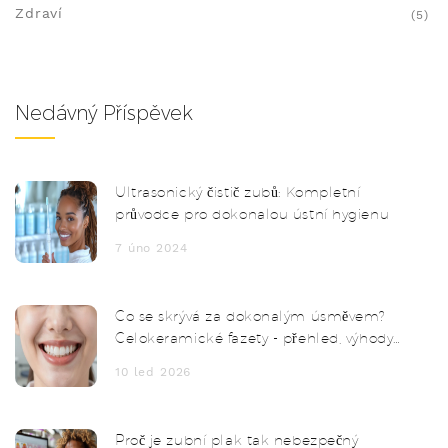
Zdraví
(5)
Nedávný Příspěvek
Ultrasonický čistič zubů: Kompletní
průvodce pro dokonalou ústní hygienu
7 úno 2024
Co se skrývá za dokonalým úsměvem?
Celokeramické fazety - přehled, výhody
a co je potřeba vědět
10 led 2026
Proč je zubní plak tak nebezpečný