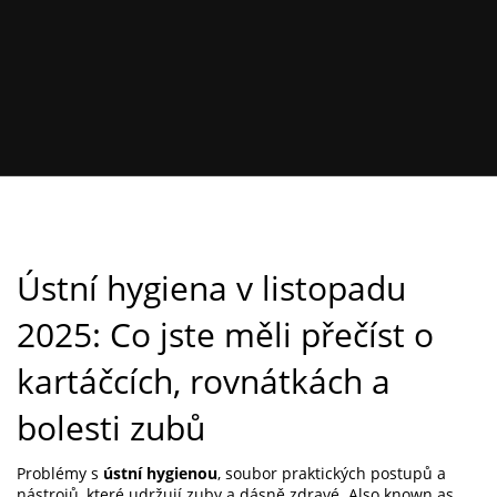
Ústní hygiena v listopadu
2025: Co jste měli přečíst o
kartáčcích, rovnátkách a
bolesti zubů
Problémy s
ústní hygienou
,
soubor praktických postupů a
nástrojů, které udržují zuby a dásně zdravé
. Also known as