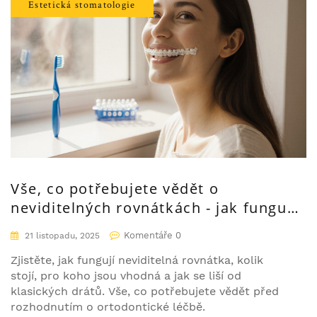
Estetická stomatologie
Vše, co potřebujete vědět o
neviditelných rovnátkách - jak fungují,
kolik stojí a pro koho jsou ideální
Komentáře 0
21 listopadu, 2025
Zjistěte, jak fungují neviditelná rovnátka, kolik
stojí, pro koho jsou vhodná a jak se liší od
klasických drátů. Vše, co potřebujete vědět před
rozhodnutím o ortodontické léčbě.