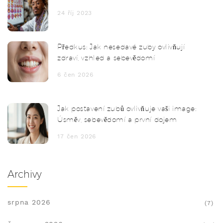
24 říj 2023
Předkus: Jak nesedavé zuby ovlivňují
zdraví, vzhled a sebevědomí
6 čen 2026
Jak postavení zubů ovlivňuje vaši image:
Úsměv, sebevědomí a první dojem
17 čen 2026
Archivy
srpna 2026
(7)