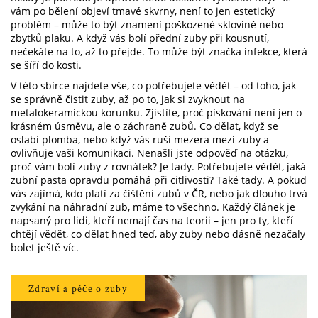
vám po bělení objeví tmavé skvrny, není to jen estetický
problém – může to být znamení poškozené sklovině nebo
zbytků plaku. A když vás bolí přední zuby při kousnutí,
nečekáte na to, až to přejde. To může být značka infekce, která
se šíří do kosti.
V této sbírce najdete vše, co potřebujete vědět – od toho, jak
se správně čistit zuby, až po to, jak si zvyknout na
metalokeramickou korunku. Zjistíte, proč pískování není jen o
krásném úsměvu, ale o záchraně zubů. Co dělat, když se
oslabí plomba, nebo když vás ruší mezera mezi zuby a
ovlivňuje vaši komunikaci. Nenašli jste odpověď na otázku,
proč vám bolí zuby z rovnátek? Je tady. Potřebujete vědět, jaká
zubní pasta opravdu pomáhá při citlivosti? Také tady. A pokud
vás zajímá, kdo platí za čištění zubů v ČR, nebo jak dlouho trvá
zvykání na náhradní zub, máme to všechno. Každý článek je
napsaný pro lidi, kteří nemají čas na teorii – jen pro ty, kteří
chtějí vědět, co dělat hned teď, aby zuby nebo dásně nezačaly
bolet ještě víc.
Zdraví a péče o zuby