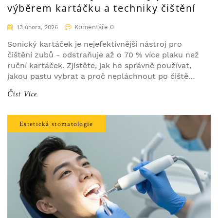
výběrem kartáčku a techniky čištění
Komentáře 0
13 února, 2026
Sonický kartáček je nejefektivnější nástroj pro
čištění zubů - odstraňuje až o 70 % více plaku než
ruční kartáček. Zjistěte, jak ho správně používat,
jakou pastu vybrat a proč nepláchnout po čištění.
Vše, co potřebujete vědět o ústní hygieně v roce
Číst Více
2026.
Estetická stomatologie