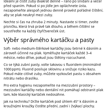
Ideální je čistit zuby dvakrát denně – ráno po snídani a večer
před spaním. Pokud si po jídle jen opláchnete ústa,
nezapomeňte alespoň jednou denně provést pořádné čištění,
aby se plak neukryl mezi zuby.
Nechte si čas na zhruba 2 minuty. Nastavte si timer, zvolte
písničku, která trvá právě tak dlouho, a během čištění se
soustřeďte na každý čtyřčtvereček úst.
Výběr správného kartáčku a pasty
Soft‑ nebo medium‑štěrkové kartáčky jsou šetrné k dásním a
zároveň účinné na plak. Vyměňujte kartáček každé 3–4
měsíce, nebo dříve, pokud jsou štětiny rozcuchané.
Co se týká zubní pasty, volte takovou s fluoridem (minimálně
1000 ppm). Fluorid posiluje sklovinu a snižuje riziko kazu.
Pokud máte citlivé zuby, můžete vyzkoušet pastu s obsahem
nitrátu nebo draslíku.
Pro extra hygienu nezapomeňte na mezizubní prostory –
mezizubní kartáčky nebo dentální nit pomáhají odstranit plak
tam, kde klasický kartáček nedosáhne.
Jak na techniku? Držte kartáček pod úhlem 45° k dásním a
krouživými kroužky čistěte přední, zadní i žvýkací plochy.