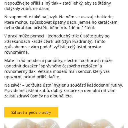
Nepoužívejte příliš silný tlak – stačí lehký, aby se štětiny
dotýkaly zubů, ne dásní.
Nezapomeňte také na jazyk. Na něm se usazuje bakterie,
které mohou způsobovat špatný dech. Jemně ho kartáčkem
nebo škrabkou očistěte během každého čištění.
V praxi může pomoci i jednoduchý trik: Čistěte zuby po
20 sekundách každé čtvrti úst (čtyři kvadranty). Tímto
způsobem se vám podaří vyčistit celý ústní prostor
rovnoměrně.
Máte-li rádi moderní pomůcky, electric toothbrush může
usnadnit dosažení správného časového rozložení a
rovnoměrný tlak. Většina modelů má i senzor, který vás
upozorní, pokud příliš tlačíte.
Na závěr – udržujte ústní hygienu součástí každodenní rutiny.
Pravidelné čištění zubů, dobrý kartáček a dentální nit vám
zajistí zdravý úsměv na dlouhá léta.
Zdraví a péče o zuby