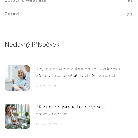
Zdraví a Wellness
(5)
Zdraví
(5)
Nedávný Příspěvek
Kdy je nárok na zubní protézu zdarma?
Vše, co musíte vědět o plnění zubních
protéz v ČR
8 bře 2026
Bělící zubní pasta: Jak si vybrat tu
pravou pro vás
12 zář 2023