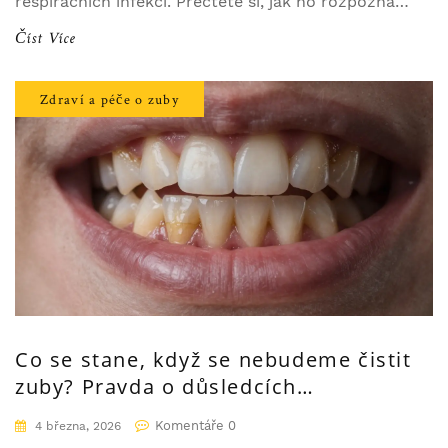
respiračních infekcí. Přečtěte si, jak ho rozpoznat
a proč je nezbytné jeho profesionální odstranění.
Číst Více
Zdraví a péče o zuby
Co se stane, když se nebudeme čistit
zuby? Pravda o důsledcích
zanedbávání ústní hygieny
Komentáře 0
4 března, 2026