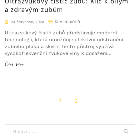
Ultrazvukový čistič zubů: Klíč k bílým
a zdravým zubům
Komentáře 0
24 července, 2024
Ultrazvukový čistič zubů představuje moderní
technologii, která umožňuje efektivní odstranění
zubního plaku a skvrn. Tento přístroj využívá
vysokofrekvenční zvukové vlny k dosažení
hloubkového čištění, což přispívá k bělejším a
Číst Více
zdravějším zubům. V článku se dozvíte, jak
funguje, jaké má výhody a tipy pro jeho správné
používání.
1
2