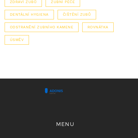
ZDRAVÍ ZUBŮ
ZUBNÍ PÉČE
DENTÁLNÍ HYGIENA
ČIŠTĚNÍ ZUBŮ
ODSTRANĚNÍ ZUBNÍHO KAMENE
ROVNÁTKA
ÚSMĚV
MENU