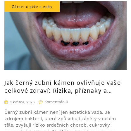
Zdraví a péče o zuby
Jak černý zubní kámen ovlivňuje vaše
celkové zdraví: Rizika, příznaky a
řešení
Komentáře 0
1 května, 2026
Černý zubní kámen není jen estetická vada. Je
zdrojem bakterií, které způsobují záněty v celém
těle, zvyšují riziko srdečních chorob, cukrovky i