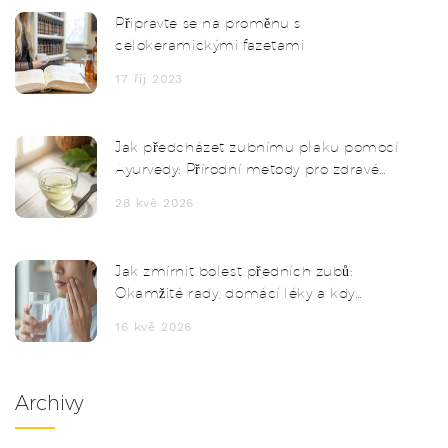
Připravte se na proměnu s
celokeramickými fazetami
17 říj 2023
Jak předcházet zubnímu plaku pomocí
Ayurvedy: Přírodní metody pro zdravé
zuby
28 kvě 2026
Jak zmírnit bolest předních zubů:
Okamžité rady, domácí léky a kdy
vyhledat lékaře
16 kvě 2026
Archivy