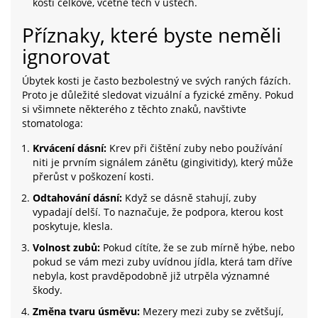
kostí celkově, včetně těch v ústech.
Příznaky, které byste neměli
ignorovat
Úbytek kosti je často bezbolestný ve svých raných fázích.
Proto je důležité sledovat vizuální a fyzické změny. Pokud
si všimnete některého z těchto znaků, navštivte
stomatologa:
Krvácení dásní:
Krev při čištění zuby nebo používání
niti je prvním signálem zánětu (gingivitidy), který může
přerůst v poškození kosti.
Odtahování dásní:
Když se dásně stahují, zuby
vypadají delší. To naznačuje, že podpora, kterou kost
poskytuje, klesla.
Volnost zubů:
Pokud cítíte, že se zub mírně hýbe, nebo
pokud se vám mezi zuby uvídnou jídla, která tam dříve
nebyla, kost pravděpodobně již utrpěla významné
škody.
Změna tvaru úsměvu:
Mezery mezi zuby se zvětšují,