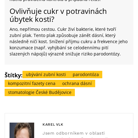
Ovlivňuje cukr v potravinách
úbytek kosti?
Ano, nepřímou cestou. Cukr živí bakterie, které tvoří
zubní plak. Tento plak způsobuje zánět dásní, který
následně ničí kost. Snížení příjmu cukru a frekvence jeho
konzumace (např. vyhýbání se celodennímu pití
slazených nápojů) výrazně snižuje riziko parodontózy.
Štítky:
ubývání zubní kosti
parodontóza
kompozitní fazety cena
ochrana dásní
stomatologie České Budějovice
KAREL VLK
Jsem odborníkem v oblasti