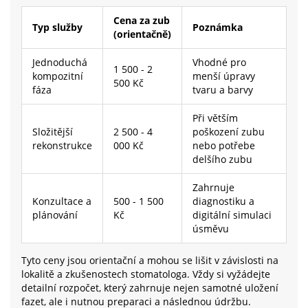
Cena za zub
Typ služby
Poznámka
(orientačně)
Jednoduchá
Vhodné pro
1 500 - 2
kompozitní
menší úpravy
500 Kč
fáza
tvaru a barvy
Při větším
Složitější
2 500 - 4
poškození zubu
rekonstrukce
000 Kč
nebo potřebe
delšího zubu
Zahrnuje
Konzultace a
500 - 1 500
diagnostiku a
plánování
Kč
digitální simulaci
úsměvu
Tyto ceny jsou orientační a mohou se lišit v závislosti na
lokalitě a zkušenostech stomatologa. Vždy si vyžádejte
detailní rozpočet, který zahrnuje nejen samotné uložení
fazet, ale i nutnou preparaci a následnou údržbu.