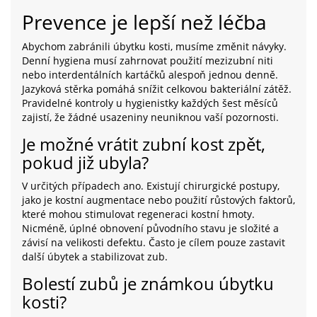
Prevence je lepší než léčba
Abychom zabránili úbytku kosti, musíme změnit návyky.
Denní hygiena musí zahrnovat použití mezizubní niti
nebo interdentálních kartáčků alespoň jednou denně.
Jazyková stěrka pomáhá snížit celkovou bakteriální zátěž.
Pravidelné kontroly u hygienistky každých šest měsíců
zajistí, že žádné usazeniny neuniknou vaší pozornosti.
Je možné vrátit zubní kost zpět,
pokud již ubyla?
V určitých případech ano. Existují chirurgické postupy,
jako je kostní augmentace nebo použití růstových faktorů,
které mohou stimulovat regeneraci kostní hmoty.
Nicméně, úplné obnovení původního stavu je složité a
závisí na velikosti defektu. Často je cílem pouze zastavit
další úbytek a stabilizovat zub.
Bolestí zubů je známkou úbytku
kosti?