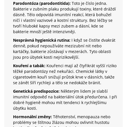
Parodontóza (parodontitida):
Toto je číslo jedna.
Bakterie v zubním plaku produkují toxiny, které dráždí
dásně. Tělo odpovídá imunitní reakcí, která bohužel
ničí i vlastní vazivové a kostní struktury. Bez léčby se
tvoří hluboké kapsy mezi zubem a dásní, kde se
bakterie množí ještě intenzivněji.
Nesprávná hygienická rutina:
I když se čistíte dvakrát
denně, pokud nepoužíváte mezizubní nit nebo
kartáčky, bakterie zůstávají v mezerách. Tyto oblasti
jsou pro úbytek kosti nejrizikovější.
Kouření a tabák:
Kouřenci mají až čtyřikrát vyšší riziko
těžké parodontózy než nekuřáci. Chemické látky v
cigaretovém kouři snižují průtok krve v dásních, takže
se zánět šíří rychleji a tělo se nedokáže bránit.
Genetická predispozice:
Některým lidem je slabší
imunitní odpověď na bakteriální útok předurčena. I při
dobré hygieně mohou mít tendenci k rychlejšímu
úbytku kosti.
Hormonální změny:
Těhotenství, menopauza nebo
problémy se štítnou žlázou mohou ovlivnit hustotu