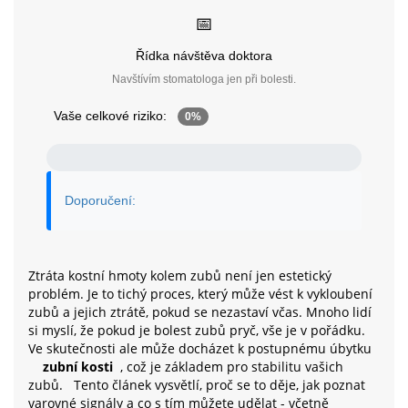
📅
Řídka návštěva doktora
Navštívím stomatologa jen při bolesti.
Vaše celkové riziko:
0%
Doporučení:
Ztráta kostní hmoty kolem zubů není jen estetický
problém. Je to tichý proces, který může vést k vykloubení
zubů a jejich ztrátě, pokud se nezastaví včas. Mnoho lidí
si myslí, že pokud je bolest zubů pryč, vše je v pořádku.
Ve skutečnosti ale může docházet k postupnému úbytku
zubní kosti
, což je základem pro stabilitu vašich
zubů.
Tento článek vysvětlí, proč se to děje, jak poznat
varovné signály a co s tím můžete udělat - včetně