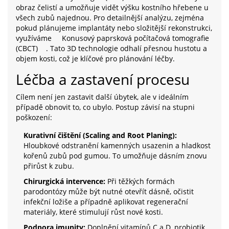
obraz čelistí a umožňuje vidět výšku kostního hřebene u
všech zubů najednou. Pro detailnější analýzu, zejména
pokud plánujeme implantáty nebo složitější rekonstrukci,
využíváme
Konusový paprsková počítačová tomografie
(CBCT)
. Tato 3D technologie odhalí přesnou hustotu a
objem kosti, což je klíčové pro plánování léčby.
Léčba a zastavení procesu
Cílem není jen zastavit další úbytek, ale v ideálním
případě obnovit to, co ubylo. Postup závisí na stupni
poškození:
Kurativní čištění (Scaling and Root Planing):
Hloubkové odstranění kamenných usazenin a hladkost
kořenů zubů pod gumou. To umožňuje dásním znovu
přirůst k zubu.
Chirurgická intervence:
Při těžkých formách
parodontózy může být nutné otevřít dásně, očistit
infekční ložiše a případně aplikovat regenerační
materiály, které stimulují růst nové kosti.
Podpora imunity:
Doplnění vitamínů C a D, probiotik