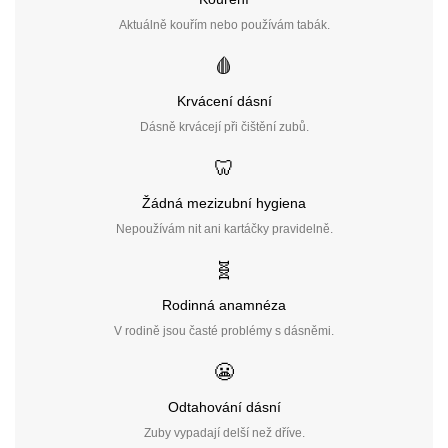
Aktuálně kouřím nebo používám tabák.
🩸
Krvácení dásní
Dásně krvácejí při čištění zubů.
🦷
Žádná mezizubní hygiena
Nepoužívám nit ani kartáčky pravidelně.
🧬
Rodinná anamnéza
V rodině jsou časté problémy s dásněmi.
😬
Odtahování dásní
Zuby vypadají delší než dříve.