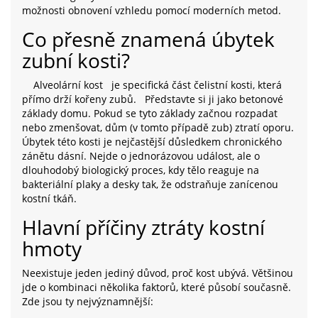
možnosti obnovení vzhledu pomocí moderních metod.
Co přesně znamená úbytek
zubní kosti?
Alveolární kost
je specifická část čelistní kosti, která
přímo drží kořeny zubů.
Představte si ji jako betonové
základy domu. Pokud se tyto základy začnou rozpadat
nebo zmenšovat, dům (v tomto případě zub) ztratí oporu.
Úbytek této kosti je nejčastější důsledkem chronického
zánětu dásní. Nejde o jednorázovou událost, ale o
dlouhodobý biologický proces, kdy tělo reaguje na
bakteriální plaky a desky tak, že odstraňuje zanícenou
kostní tkáň.
Hlavní příčiny ztráty kostní
hmoty
Neexistuje jeden jediný důvod, proč kost ubývá. Většinou
jde o kombinaci několika faktorů, které působí současně.
Zde jsou ty nejvýznamnější: