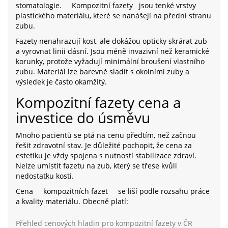
stomatologie.
Kompozitní fazety
jsou tenké vrstvy
plastického materiálu, které se nanášejí na přední stranu
zubu.
Fazety nenahrazují kost, ale dokážou opticky skrárat zub
a vyrovnat linii dásní. Jsou méně invazivní než keramické
korunky, protože vyžadují minimální broušení vlastního
zubu. Materiál lze barevně sladit s okolními zuby a
výsledek je často okamžitý.
Kompozitní fazety cena a
investice do úsměvu
Mnoho pacientů se ptá na cenu předtím, než začnou
řešit zdravotní stav. Je důležité pochopit, že cena za
estetiku je vždy spojena s nutností stabilizace zdraví.
Nelze umístit fazetu na zub, který se třese kvůli
nedostatku kosti.
Cena
kompozitních fazet
se liší podle rozsahu práce
a kvality materiálu. Obecně platí:
Přehled cenových hladin pro kompozitní fazety v ČR