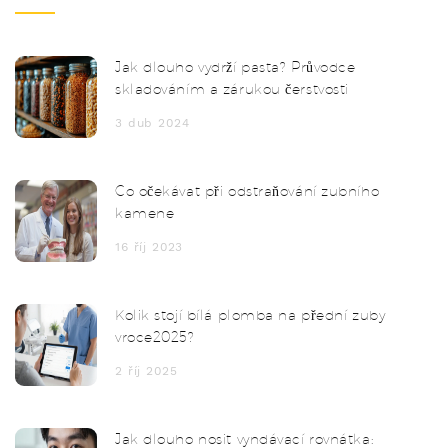
Jak dlouho vydrží pasta? Průvodce
skladováním a zárukou čerstvosti
3 dub 2024
Co očekávat při odstraňování zubního
kamene
16 říj 2023
Kolik stojí bílá plomba na přední zuby
vroce2025?
2 říj 2025
Jak dlouho nosit vyndávací rovnátka: