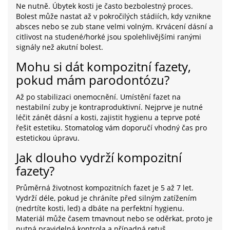
Ne nutně. Úbytek kosti je často bezbolestný proces.
Bolest může nastat až v pokročilých stádiích, kdy vznikne
absces nebo se zub stane velmi volným. Krvácení dásní a
citlivost na studené/horké jsou spolehlivějšími ranými
signály než akutní bolest.
Mohu si dát kompozitní fazety,
pokud mám parodontózu?
Až po stabilizaci onemocnění. Umístění fazet na
nestabilní zuby je kontraproduktivní. Nejprve je nutné
léčit zánět dásní a kosti, zajistit hygienu a teprve poté
řešit estetiku. Stomatolog vám doporučí vhodný čas pro
estetickou úpravu.
Jak dlouho vydrží kompozitní
fazety?
Průměrná životnost kompozitních fazet je 5 až 7 let.
Vydrží déle, pokud je chráníte před silným zatížením
(nedrtíte kosti, led) a dbáte na perfektní hygienu.
Materiál může časem tmavnout nebo se oděrkat, proto je
nutná pravidelná kontrola a případná retuš.