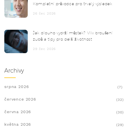
Kompletní průvodce pro trvalý výsledek
26 čec 2026
Jak dlouho vydrží můstek? Vliv broušení
zubů a tipy pro delší životnost
29 čec 2026
Archivy
srpna 2026
(7)
července 2026
(32)
června 2026
(30)
května 2026
(29)