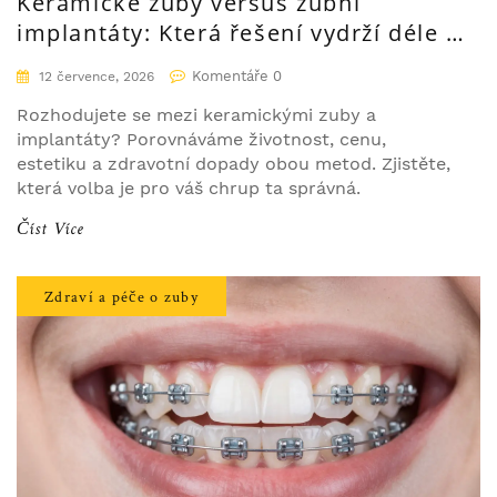
Keramické zuby versus zubní
implantáty: Která řešení vydrží déle a
stojí za peníze?
Komentáře 0
12 července, 2026
Rozhodujete se mezi keramickými zuby a
implantáty? Porovnáváme životnost, cenu,
estetiku a zdravotní dopady obou metod. Zjistěte,
která volba je pro váš chrup ta správná.
Číst Více
Zdraví a péče o zuby