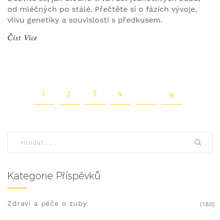
od mléčných po stálé. Přečtěte si o fázích vývoje,
vlivu genetiky a souvislosti s předkusem.
Číst Více
1
2
3
4
…
9
Kategorie Příspěvků
Zdraví a péče o zuby
(180)