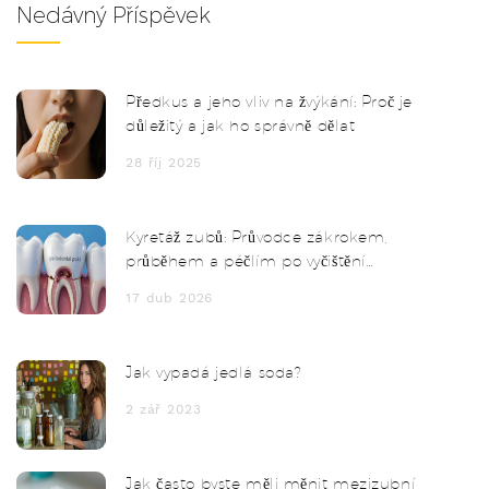
Nedávný Příspěvek
Předkus a jeho vliv na žvýkání: Proč je
důležitý a jak ho správně dělat
28 říj 2025
Kyretáž zubů: Průvodce zákrokem,
průběhem a péčlím po vyčištění
kořenových kanálků
17 dub 2026
Jak vypadá jedlá soda?
2 zář 2023
Jak často byste měli měnit mezizubní