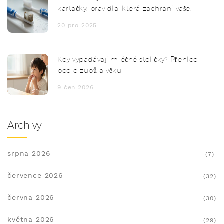
kartáčky: pravidla, která zachrání vaše
zuby
20 pro 2025
Kdy vypadávají mléčné stoličky? Přehled
podle zubů a věku
9 čen 2026
Archivy
srpna 2026
(7)
července 2026
(32)
června 2026
(30)
května 2026
(29)