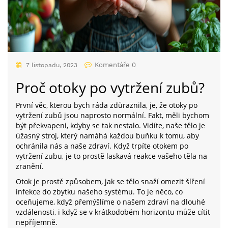
Komentáře 0
7 listopadu, 2023
Proč otoky po vytržení zubů?
První věc, kterou bych ráda zdůraznila, je, že otoky po
vytržení zubů jsou naprosto normální. Fakt, měli bychom
být překvapeni, kdyby se tak nestalo. Vidíte, naše tělo je
úžasný stroj, který namáhá každou buňku k tomu, aby
ochránila nás a naše zdraví. Když trpíte otokem po
vytržení zubu, je to prostě laskavá reakce vašeho těla na
zranění.
Otok je prostě způsobem, jak se tělo snaží omezit šíření
infekce do zbytku našeho systému. To je něco, co
oceňujeme, když přemýšlíme o našem zdraví na dlouhé
vzdálenosti, i když se v krátkodobém horizontu může cítit
nepříjemně.