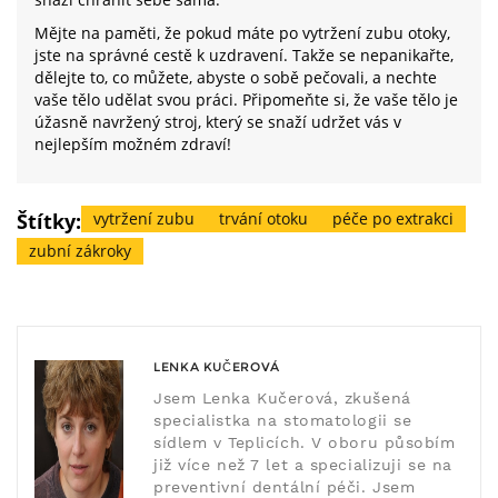
Mějte na paměti, že pokud máte po vytržení zubu otoky,
jste na správné cestě k uzdravení. Takže se nepanikařte,
dělejte to, co můžete, abyste o sobě pečovali, a nechte
vaše tělo udělat svou práci. Připomeňte si, že vaše tělo je
úžasně navržený stroj, který se snaží udržet vás v
nejlepším možném zdraví!
Štítky:
vytržení zubu
trvání otoku
péče po extrakci
zubní zákroky
LENKA KUČEROVÁ
Jsem Lenka Kučerová, zkušená
specialistka na stomatologii se
sídlem v Teplicích. V oboru působím
již více než 7 let a specializuji se na
preventivní dentální péči. Jsem