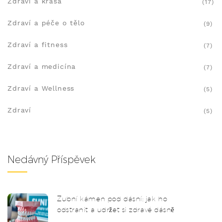
Zdraví a krása
(17)
Zdraví a péče o tělo
(9)
Zdraví a fitness
(7)
Zdraví a medicína
(7)
Zdraví a Wellness
(5)
Zdraví
(5)
Nedávný Příspěvek
Zubní kámen pod dásní: jak ho
odstranit a udržet si zdravé dásně