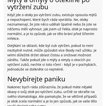
vytržení zubu
Když jde o otoky po vytržení zubu, existuje spousta mýtů
a nepochopení, které bych ráda vyvrátila. Ne, otoky
neznamenají, že jste něco udělali špatně nebo že jste se
něčemu měli vyhnout. Jak jsem už řekla, otok je naprosto
normální, a je to způsob, jak se tělo brání před šířením
infekce.
Dotýkání se oblasti, kde byl zub vytržen, pokud to není
nezbytně nutné, může způsobit více škody než užitku. Je
velmi důležité držet oblast čistou a snižovat možnost
zánětu. Takže pokud jde o mýty a omyly o otocích po
vytržení zubů, nechte si toto rčení - když je v pochybách,
jednoduše se dotkněte co nejméně.
Nevybírejte paniku
Nakonec bych ráda zdůraznila, že pokud máte nějaké
obavy o svůj otok po vytržení zubu, určitě se obraťte na
svého stomatologa. Ale pamatujte, že ve většině případů
je otok zcela normální a je to jen způsob, jak se vaše tělo
snaží chránit sebe sama.