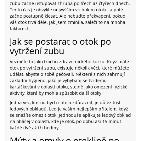
zubu začne ustupovat zhruba po třech až čtyřech dnech.
Tento čas je obvykle nejvyšším vrcholem otoku, a poté
začne postupně klesat. Ale nebuďte překvapeni, pokud
váš otok trvá déle. Jak jsem zmínila, záleží to na mnoha
faktorech.
Jak se postarat o otok po
vytržení zubu
Vezměte to jako trochu zdravotnického kurzu. Když máte
otok po vytržení zubu, existuje několik věcí, které můžete
udělat, abyste o sobě pečovali. Některé z nich zahrnují
základní hygienu, jako je vyhýbání se tvrdému
kartáčkování v oblasti otoku, stejně jako omezení fyzické
aktivity, která by mohla způsobit další otoky.
Jedna věc, kterou bych chtěla zdůraznit, je důležitost
ledových obkladů. Led je vaším nejlepším přítelem, když
se snažíte omezit otok. Jednoduše aplikujte ledový obklad
na obličej v oblasti, kde je otok, po dobu asi 15 minut
každé dvě až tři hodiny.
Mýty a omyly o oteklině po