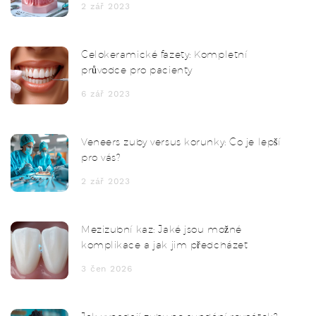
2 zář 2023
Celokeramické fazety: Kompletní
průvodce pro pacienty
6 zář 2023
Veneers zuby versus korunky: Co je lepší
pro vás?
2 zář 2023
Mezizubní kaz: Jaké jsou možné
komplikace a jak jim předcházet
3 čen 2026