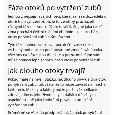
Fáze otoků po vytržení zubů
Jednou z nejzajímavějších věcí, které jsem se dozvěděla o
otocích po vytržení zubů, je to, že otoky procházejí
různými fázemi. Ano, můžete to věřit. Stejně jako české
zima prochází čtyřmi ročními obdobími, tak prochází
otoky po vytržení zubů svými fázemi.
Tyto fáze mohou zahrnovat počáteční vznik otoku,
vrcholný bod otoku a poté postupné zmenšování otoku.
Všechny tyto fáze jsou důležité a porozumění jim vám
může pomoci lépe se vyrovnat s otoky po vytržení zubu.
Jak dlouho otoky trvají?
Pokud máte na mysli otázku, jak dlouho obvykle trvá otok
po vytržení zubu, tak vězte, že to může záviset na mnoha
faktorech. Mezi tyto faktory může patřit věk, celkové
zdraví jedince, jeho životní styl a dalších důležitých
aspektů, stejně jako konkrétní povaha a umístění
vytrženého zubu.
Průměrně se však dá předpokládat, že otok po vytržení