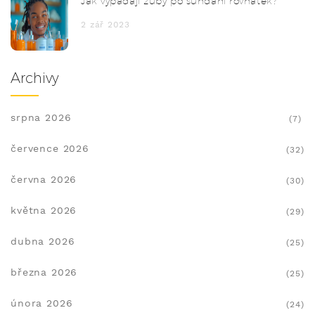
Jak vypadají zuby po sundání rovnátek?
2 zář 2023
Archivy
srpna 2026
(7)
července 2026
(32)
června 2026
(30)
května 2026
(29)
dubna 2026
(25)
března 2026
(25)
února 2026
(24)