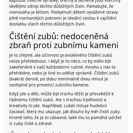
kapusta, mléčné výrobky, ořechy a semena jsou všechny
skvělými zdroji těchto důležitých živin. Pamatujte, že
rovnováha je klíčem. Poskytnutí dětem vyvážené stravy
plné rozmanitých potravin je ideální cestou k zajištění
dostatku všech těchto důležitých živin.
Čištění zubů: nedoceněná
zbraň proti zubnímu kameni
Je to zřejmé, ale účinnost pravidelného čištění zubů
nelze přehlédnout. I když je to něco, co by mělo být
zakořeněné v naší každodenní rutině, mnoho z nás to
přehlédne, nebo je líné to udělat správně. Čištění zubů
dvakrát denně, po dobu minimálně dvou minut je
nezbytné pro prevenci zubního kamene.
Když jde o děti, může být trochu těžší je přesvědčit k
řádnému čištění zubů. Ale s trochou trpělivosti a
kreativity to jde. Například, Lukáš miluje hudební
časovač, který mu ukazuje, jak dlouho by měl čistit zuby.
Kromě toho, že je to zábavné, také mu to pomáhá udržet
si zuby čisté a zdravé.