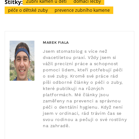
Štítky:
Zubní kámen u dětí
domácí léčby
péče o dětské zuby
prevence zubního kamene
MAREK FIALA
Jsem stomatolog s více než
dvacetiletou praxí. Vždy jsem si
vážil precizní práce a schopnost
pomoci lidem, kteří potřebují péči
o své zuby. Kromě své práce rád
píši odborné články o péči o zuby,
které publikuji na různých
platformách. Mé články jsou
zaměřeny na prevenci a správnou
péči o dentální hygienu. Když není
jsem v ordinaci, rád trávím čas se
svou rodinou a pečuji o své rostliny
na zahradě.