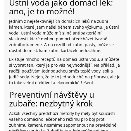
Ústní voda jako domácí lék:
ano, je to možné!
Jedním z nejefektivnějších domácích léků na zubní
kámen, které jsem našel během svého výzkumu, je ústní
voda. Ústní voda může mít silné antibakteriální
vlastnosti, které mohou pomoci předcházet tvorbě
zubního kamene. A na rozdíl od zubní pasty, může se
dostat do míst, kam zubní kartáček nedosáhne.
Existuje mnoho receptů na domácí ústní vodu, a můžete
si vybrat ten, který je pro vás nejvhodnější. Na příklad, já
raději používám jednoduchou směs teplé vody, soli a
jedlé sody. Nejen, že je to jednoduché na přípravu, ale je
to také velmi efektivní a ekonomické řešení.
Preventivní návštěvy u
zubaře: nezbytný krok
Ačkoli všechny předchozí metody by měly být součástí
vašeho domácího léčebného režimu pro boj proti
zubnímu kameni, nesmíme zapomenout na pravidelné
návštěvy u zubaře. Zubař je ten, kdo může nejlépe