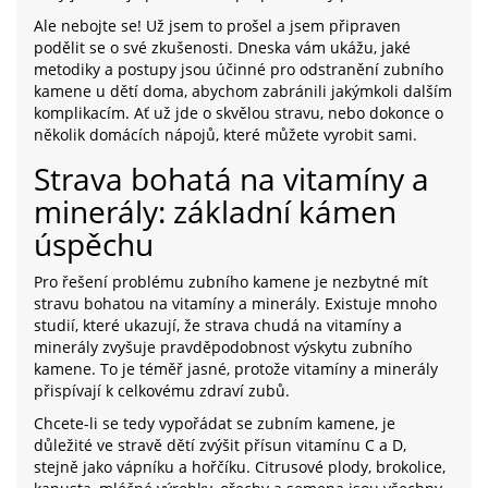
Ale nebojte se! Už jsem to prošel a jsem připraven
podělit se o své zkušenosti. Dneska vám ukážu, jaké
metodiky a postupy jsou účinné pro odstranění zubního
kamene u dětí doma, abychom zabránili jakýmkoli dalším
komplikacím. Ať už jde o skvělou stravu, nebo dokonce o
několik domácích nápojů, které můžete vyrobit sami.
Strava bohatá na vitamíny a
minerály: základní kámen
úspěchu
Pro řešení problému zubního kamene je nezbytné mít
stravu bohatou na vitamíny a minerály. Existuje mnoho
studií, které ukazují, že strava chudá na vitamíny a
minerály zvyšuje pravděpodobnost výskytu zubního
kamene. To je téměř jasné, protože vitamíny a minerály
přispívají k celkovému zdraví zubů.
Chcete-li se tedy vypořádat se zubním kamene, je
důležité ve stravě dětí zvýšit přísun vitamínu C a D,
stejně jako vápníku a hořčíku. Citrusové plody, brokolice,