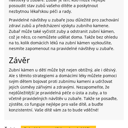
posoudit stav zubů vašeho dítěte a poskytnout
nezbytnou lékařskou péči a rady.
Pravidelné návštěvy u zubaře jsou důležité pro zachování
zdraví zubů a předcházení výskytu zubního kamene.
Zubař může také vyčistit zuby a odstranit zubní kámen,
což je něco, co nemůžete udělat doma. Takže bez ohledu
na to, kolik domácích léků na zubní kámen vyzkoušíte,
nesmíte zapomenout na pravidelné návštěvy u zubaře.
Závěr
Zubní kámen u dětí může být nejen obtížný, ale i děsivý.
Ale s těmito strategiemi a domácími léky můžete pomoci
svým dětem bojovat proti zubnímu kameni a udržovat
jejich úsměvy zářivými a zdravými. Nezapomeňte, že
nejdůležitější je pravidelná péče o ústa a zuby, a to
včetně pravidelných návštěv u zubaře. Takže se posaďte,
zjistěte, co funguje nejlépe pro vaše dítě, a buďte
konzistentní. Vaše dítě vám za to bude vděčné!