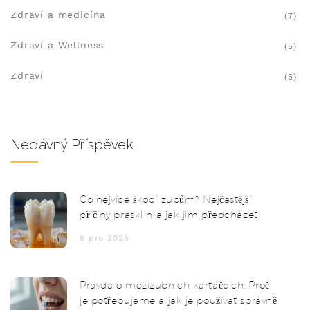
Zdraví a medicína
(7)
Zdraví a Wellness
(5)
Zdraví
(5)
Nedávný Příspěvek
Co nejvíce škodí zubům? Nejčastější
příčiny prasklin a jak jim předcházet
6 pro 2025
Pravda o mezizubních kartáčcích: Proč
je potřebujeme a jak je používat správně