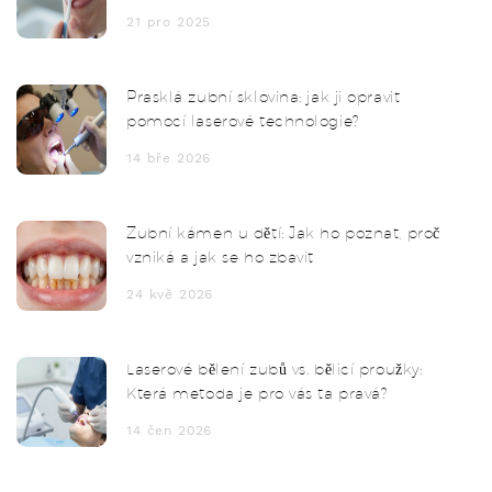
21 pro 2025
Prasklá zubní sklovina: jak ji opravit
pomocí laserové technologie?
14 bře 2026
Zubní kámen u dětí: Jak ho poznat, proč
vzniká a jak se ho zbavit
24 kvě 2026
Laserové bělení zubů vs. bělicí proužky:
Která metoda je pro vás ta pravá?
14 čen 2026