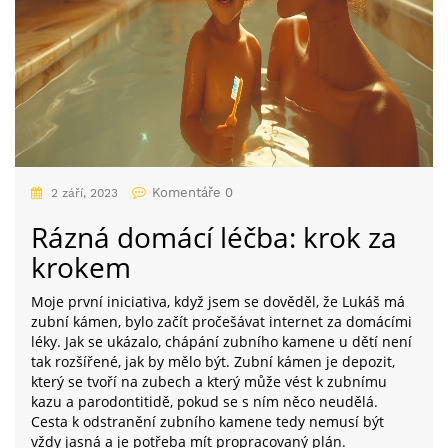
Komentáře 0
2 září, 2023
Rázná domácí léčba: krok za
krokem
Moje první iniciativa, když jsem se dověděl, že Lukáš má
zubní kámen, bylo začít pročešávat internet za domácími
léky. Jak se ukázalo, chápání zubního kamene u dětí není
tak rozšířené, jak by mělo být. Zubní kámen je depozit,
který se tvoří na zubech a který může vést k zubnímu
kazu a parodontitidě, pokud se s ním něco neudělá.
Cesta k odstranění zubního kamene tedy nemusí být
vždy jasná a je potřeba mít propracovaný plán.