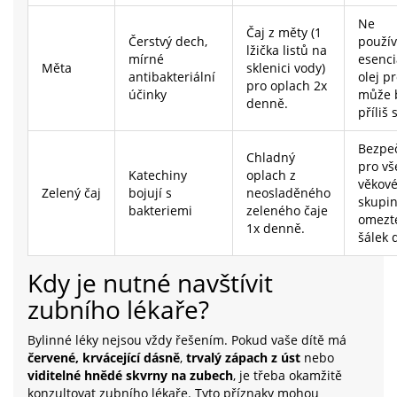
Ne
Čaj z měty (1
Čerstvý dech,
použív
lžička listů na
mírné
esenci
Měta
sklenici vody)
antibakteriální
olej pr
pro oplach 2x
účinky
může 
denně.
příliš 
Bezpe
Chladný
pro v
Katechiny
oplach z
věkov
Zelený čaj
bojují s
neosladěného
skupin
bakteriemi
zeleného čaje
omezt
1x denně.
šálek 
Kdy je nutné navštívit
zubního lékaře?
Bylinné léky nejsou vždy řešením. Pokud vaše dítě má
červené, krvácející dásně
,
trvalý zápach z úst
nebo
viditelné hnědé skvrny na zubech
, je třeba okamžitě
konzultovat zubního lékaře. Tyto příznaky mohou