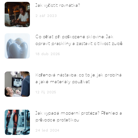
Jak vyčistit rovnátka?
2 zář 2023
Co dělat při poškozené sklovine: Jak
opravit praskliny a zastavit citlivost zubů
18 dub 2026
Kořenová nástavba: co to je, jak probíhá
a jaké materiály používat
12 říj 2025
Jak vypadá moderní protéza? Přehled a
průvodce protetikou
24 led 2024