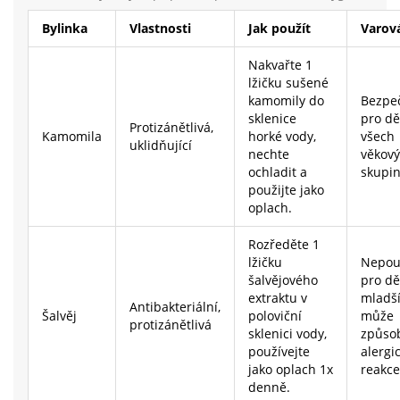
Bylinka
Vlastnosti
Jak použít
Varov
Nakvařte 1
lžičku sušené
kamomily do
Bezpe
sklenice
pro dě
Protizánětlivá,
Kamomila
horké vody,
všech
uklidňující
nechte
věkov
ochladit a
skupin
použijte jako
oplach.
Rozředěte 1
lžičku
Nepouž
šalvějového
pro dě
extraktu v
mladší 
Antibakteriální,
Šalvěj
poloviční
může
protizánětlivá
sklenici vody,
způsob
používejte
alergi
jako oplach 1x
reakce
denně.