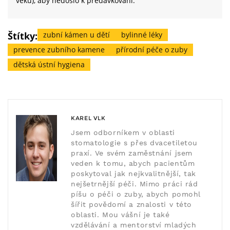
věku), aby nedošlo k předávkování.
Štítky:
zubní kámen u dětí
bylinné léky
prevence zubního kamene
přírodní péče o zuby
dětská ústní hygiena
KAREL VLK
Jsem odborníkem v oblasti
stomatologie s přes dvacetiletou
praxí. Ve svém zaměstnání jsem
veden k tomu, abych pacientům
poskytoval jak nejkvalitnější, tak
nejšetrnější péči. Mimo práci rád
píšu o péči o zuby, abych pomohl
šířit povědomí a znalosti v této
oblasti. Mou vášní je také
vzdělávání a mentorství mladých