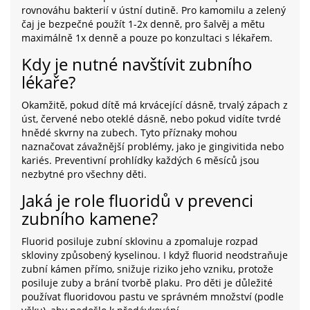
rovnováhu bakterií v ústní dutině. Pro kamomilu a zelený
čaj je bezpečné použít 1-2x denně, pro šalvěj a mětu
maximálně 1x denně a pouze po konzultaci s lékařem.
Kdy je nutné navštívit zubního
lékaře?
Okamžitě, pokud dítě má krvácející dásně, trvalý zápach z
úst, červené nebo oteklé dásně, nebo pokud vidíte tvrdé
hnědé skvrny na zubech. Tyto příznaky mohou
naznačovat závažnější problémy, jako je gingivitida nebo
kariés. Preventivní prohlídky každých 6 měsíců jsou
nezbytné pro všechny děti.
Jaká je role fluoridů v prevenci
zubního kamene?
Fluorid posiluje zubní sklovinu a zpomaluje rozpad
skloviny způsobený kyselinou. I když fluorid neodstraňuje
zubní kámen přímo, snižuje riziko jeho vzniku, protože
posiluje zuby a brání tvorbě plaku. Pro děti je důležité
používat fluoridovou pastu ve správném množství (podle