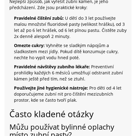
Nejlepší způsob, jak vyřešit zubní kámen, je jeho
předcházení. Zde jsou praktické kroky:
Pravidelné čištění zubů:
U dětí do 3 let používejte
malou množství fluoridové pasty (velikost hrášku), od 3
let až po 6 let hrášek, od 6 let plnou pastu. Čistěte zuby
2x denně alespoň 2 minuty.
Omezte cukry:
Vyhněte se sladkým nápojům a
sladkostem mezi jídly. Pokud dítě konzumuje cukry,
nechte ho vypít vodu hned poté.
Pravidelné návštěvy zubního lékaře:
Preventivní
prohlídky každých 6 měsíců umožňují odstranit zubní
kámen ještě před tím, než se ztuhl.
Používejte jiné hygienické nástroje:
Pro děti od 4 let
doporučujeme zubní nit pro čištění mezizubních
prostor, kde se často tvoří plak.
Často kladené otázky
Můžu používat bylinné oplachy
místo zubní pasty?