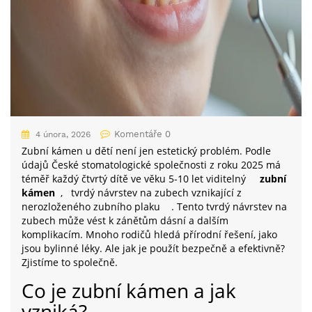
Komentáře 0
4 února, 2026
Zubní kámen u dětí není jen estetický problém. Podle
údajů České stomatologické společnosti z roku 2025 má
téměř každý čtvrtý dítě ve věku 5-10 let viditelný
zubní
kámen
,
tvrdý návrstev na zubech vznikající z
nerozloženého zubního plaku
. Tento tvrdý návrstev na
zubech může vést k zánětům dásní a dalším
komplikacím. Mnoho rodičů hledá přírodní řešení, jako
jsou bylinné léky. Ale jak je použít bezpečně a efektivně?
Zjistíme to společně.
Co je zubní kámen a jak
vzniká?