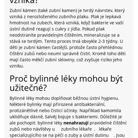
Zubní kámen (také zubní kamen) je tvrdý návrstev, který
vzniká z nerozloženého zubního plaku. Plak je lepkavá
hmotnost na zubech, která vzniká, když bakterie ve vaší
ústní dutině reagují s cukry z jídla. Pokud plak
neodstraníte pravidelným čištěním, mineralizuje se a
stává se tvrdým. Tento proces trvá obvykle 2-3 týdny. U
dětí je zubní kámen častější, protože často přehlédnou
čištění zubů nebo neumí správně čistit. Kromě toho děti
mají často měkčí zubní skloviny, což zvyšuje riziko jeho
vzniku.
Proč bylinné léky mohou být
užitečné?
Bylinné léky mohou doplňovat běžnou ústní hygienu.
Některé bylinky mají přirozené antibakteriální,
protizánětlivé nebo čisticí účinky. Například kamomila
uklidňuje dásně, šalvěj bojuje s bakteriemi. Důležité je
ale pochopit: bylinné léky
nenahrazují
pravidelné čištění
zubů nebo návštěvy u
zubního lékaře
,
lékaře
specializujícího se na péči o zuby a ústní dutinu
. Jsou