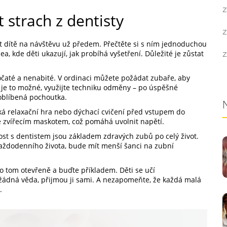
Z
 strach z dentisty
Z
vit dítě na návštěvu už předem. Přečtěte si s ním jednoduchou
ea, kde děti ukazují, jak probíhá vyšetření. Důležité je zůstat
Z
očaté a nenabité. V ordinaci můžete požádat zubaře, aby
ud je to možné, využijte techniku odměny – po úspěšné
oblíbená pochoutka.
á relaxační hra nebo dýchací cvičení před vstupem do
se zvířecím maskotem, což pomáhá uvolnit napětí.
ost s dentistem jsou základem zdravých zubů po celý život.
 každodenního života, bude mít menší šanci na zubní
o tom otevřeně a buďte příkladem. Děti se učí
žádná věda, přijmou ji sami. A nezapomeňte, že každá malá
.