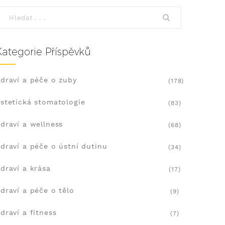
Kategorie Příspěvků
draví a péče o zuby
(178)
stetická stomatologie
(83)
draví a wellness
(68)
draví a péče o ústní dutinu
(34)
draví a krása
(17)
draví a péče o tělo
(9)
draví a fitness
(7)