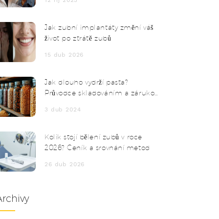
12 říj 2023
Jak zubní implantáty změní váš
život po ztrátě zubů
15 dub 2026
Jak dlouho vydrží pasta?
Průvodce skladováním a zárukou
čerstvosti
3 dub 2024
Kolik stojí bělení zubů v roce
2026? Ceník a srovnání metod
26 dub 2026
Archivy