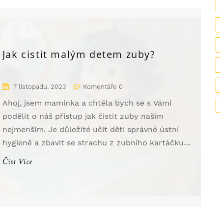
aplikovat, aby zajistili zdravý úsměv svých dětí.
Jak cistit malým detem zuby?
7 listopadu, 2023
Komentáře 0
Ahoj, jsem maminka a chtěla bych se s Vámi
podělit o náš přístup jak čistit zuby našim
nejmenším. Je důležité učit děti správné ústní
hygieně a zbavit se strachu z zubního kartáčku.
V tomto článku sdílíme tipy a triky, jak jemně a
Číst Více
hravě dbát na zdravé zuby vašich dětí. Přidejte
se k nám a zjistěte, jak může být čištění zubů
zábava!