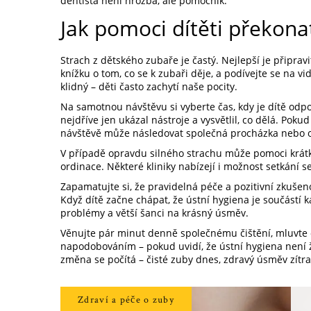
dentista není hrozba, ale pomocník.
Jak pomoci dítěti překonat
Strach z dětského zubaře je častý. Nejlepší je připra
knížku o tom, co se k zubaři děje, a podívejte se na vid
klidný – děti často zachytí naše pocity.
Na samotnou návštěvu si vyberte čas, kdy je dítě odp
nejdříve jen ukázal nástroje a vysvětlil, co dělá. Pok
návštěvě může následovat společná procházka nebo 
V případě opravdu silného strachu může pomoci krátk
ordinace. Některé kliniky nabízejí i možnost setkání 
Zapamatujte si, že pravidelná péče a pozitivní zkušen
Když dítě začne chápat, že ústní hygiena je součástí
problémy a větší šanci na krásný úsměv.
Věnujte pár minut denně společnému čištění, mluvte 
napodobováním – pokud uvidí, že ústní hygiena není 
změna se počítá – čisté zuby dnes, zdravý úsměv zítra
Zdraví a péče o zuby