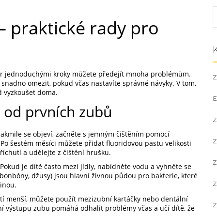
– praktické rady pro
 pár jednoduchými kroky můžete předejít mnoha problémům.
Z
í snadno omezit, pokud včas nastavíte správné návyky. V tom,
ed vyzkoušet doma.
E
 od prvních zubů
Z
 Jakmile se objeví, začněte s jemným čištěním pomocí
Z
o šestém měsíci můžete přidat fluoridovou pastu velikosti
říchutí a udělejte z čištění hrušku.
Z
 Pokud je dítě často mezi jídly, nabídněte vodu a vyhněte se
nbóny, džusy) jsou hlavní živnou půdou pro bakterie, které
Z
inou.
tí menší, můžete použít mezizubní kartáčky nebo dentální
Z
vní výstupu zubu pomáhá odhalit problémy včas a učí dítě, že