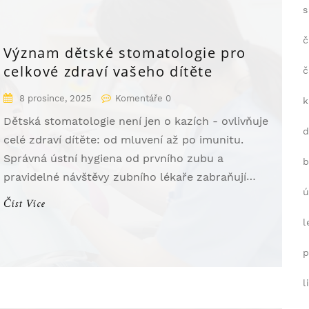
s
č
Význam dětské stomatologie pro
celkové zdraví vašeho dítěte
č
8 prosince, 2025
Komentáře 0
k
Dětská stomatologie není jen o kazích - ovlivňuje
celé zdraví dítěte: od mluvení až po imunitu.
Správná ústní hygiena od prvního zubu a
b
pravidelné návštěvy zubního lékaře zabraňují
ú
problémům v dospělosti.
Číst Více
l
p
l