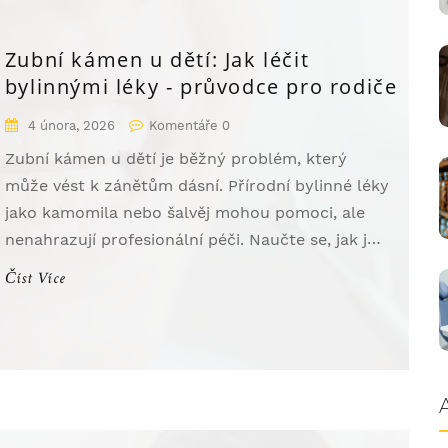
Zubní kámen u dětí: Jak léčit
bylinnými léky - průvodce pro rodiče
4 února, 2026
Komentáře 0
Zubní kámen u dětí je běžný problém, který
může vést k zánětům dásní. Přírodní bylinné léky
jako kamomila nebo šalvěj mohou pomoci, ale
nenahrazují profesionální péči. Naučte se, jak je
používat bezpečně a jak předcházet jeho vzniku.
Číst Více
Pravidelná hygiena a návštěvy u zubního lékaře
jsou klíčové.