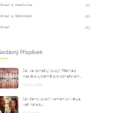
draví a medicína
(7)
draví a Wellness
(5)
draví
(5)
Nedávný Příspěvek
Jak se označují zuby? Přehled
názvů a systémů pro označování
jednotlivých zubů
13 bře 2026
Jak černý zubní kámen ovlivňuje
vaši náladu