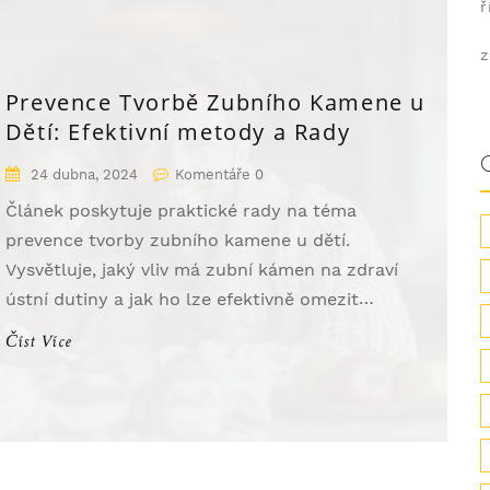
ř
z
Prevence Tvorbě Zubního Kamene u
Dětí: Efektivní metody a Rady
24 dubna, 2024
Komentáře 0
Článek poskytuje praktické rady na téma
prevence tvorby zubního kamene u dětí.
Vysvětluje, jaký vliv má zubní kámen na zdraví
ústní dutiny a jak ho lze efektivně omezit
pravidelnou ústní hygienou a správným
Číst Více
stravováním. Důležitým aspektem je také
pravidelná návštěva zubního lékaře a používání
správných ústních hygienických pomůcek. V
článku jsou dále uvedeny specifické tipy a
metody, které mohou rodiče a pečovatelé