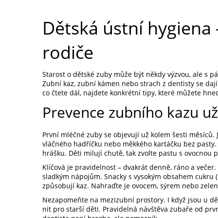
Dětská ústní hygiena 
rodiče
Starost o dětské zuby může být někdy výzvou, ale s
Zubní kaz, zubní kámen nebo strach z dentisty se daj
co čtete dál, najdete konkrétní tipy, které můžete hn
Prevence zubního kazu už
První mléčné zuby se objevují už kolem šesti měsíců.
vláčného hadříčku nebo měkkého kartáčku bez pasty. P
hrášku. Děti milují chutě, tak zvolte pastu s ovocnou p
Klíčová je pravidelnost – dvakrát denně, ráno a večer.
sladkým nápojům. Snacky s vysokým obsahem cukru (bo
způsobují kaz. Nahraďte je ovocem, sýrem nebo zelen
Nezapomeňte na mezizubní prostory. I když jsou u dě
nit pro starší děti. Pravidelná návštěva zubaře od pr