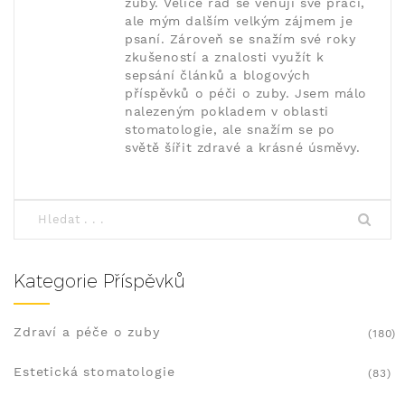
zuby. Velice rád se věnuji své práci,
ale mým dalším velkým zájmem je
psaní. Zároveň se snažím své roky
zkušeností a znalosti využít k
sepsání článků a blogových
příspěvků o péči o zuby. Jsem málo
nalezeným pokladem v oblasti
stomatologie, ale snažím se po
světě šířit zdravé a krásné úsměvy.
Kategorie Příspěvků
Zdraví a péče o zuby
(180)
Estetická stomatologie
(83)