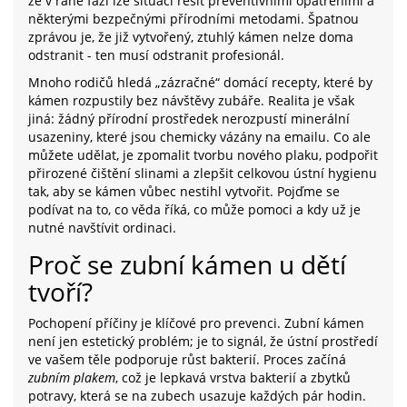
že v rané fázi lze situaci řešit preventivními opatřeními a
některými bezpečnými přírodními metodami. Špatnou
zprávou je, že již vytvořený, ztuhlý kámen nelze doma
odstranit - ten musí odstranit profesionál.
Mnoho rodičů hledá „zázračné“ domácí recepty, které by
kámen rozpustily bez návštěvy zubáře. Realita je však
jiná: žádný přírodní prostředek nerozpustí minerální
usazeniny, které jsou chemicky vázány na emailu. Co ale
můžete udělat, je zpomalit tvorbu nového plaku, podpořit
přirozené čištění slinami a zlepšit celkovou ústní hygienu
tak, aby se kámen vůbec nestihl vytvořit. Pojďme se
podívat na to, co věda říká, co může pomoci a kdy už je
nutné navštívit ordinaci.
Proč se zubní kámen u dětí
tvoří?
Pochopení příčiny je klíčové pro prevenci. Zubní kámen
není jen estetický problém; je to signál, že ústní prostředí
ve vašem těle podporuje růst bakterií. Proces začíná
zubním plakem
, což je lepkavá vrstva bakterií a zbytků
potravy, která se na zubech usazuje každých pár hodin.