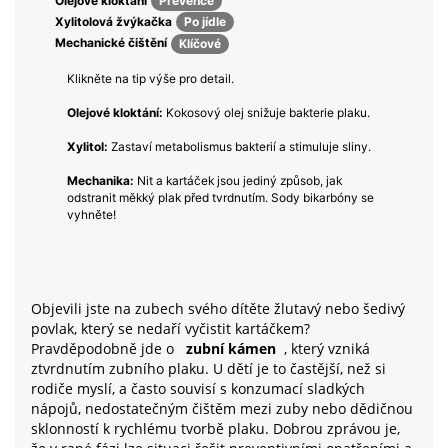
Olejové kloktání
Prevence
Xylitolová žvýkačka
Po jídle
Mechanické čištění
Klíčové
Klikněte na tip výše pro detail.
Olejové kloktání:
Kokosový olej snižuje bakterie plaku.
Xylitol:
Zastaví metabolismus bakterií a stimuluje sliny.
Mechanika:
Nit a kartáček jsou jediný způsob, jak
odstranit měkký plak před tvrdnutím. Sody bikarbóny se
vyhněte!
Objevili jste na zubech svého dítěte žlutavý nebo šedivý
povlak, který se nedaří vyčistit kartáčkem?
Pravděpodobně jde o
zubní kámen
, který vzniká
ztvrdnutím zubního plaku. U dětí je to častější, než si
rodiče myslí, a často souvisí s konzumací sladkých
nápojů, nedostatečným čištěm mezi zuby nebo dědičnou
sklonností k rychlému tvorbě plaku. Dobrou zprávou je,