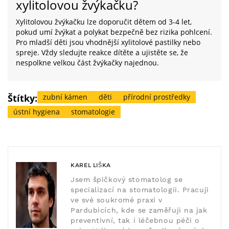
xylitolovou žvýkačku?
Xylitolovou žvýkačku lze doporučit dětem od 3-4 let,
pokud umí žvýkat a polykat bezpečně bez rizika pohlcení.
Pro mladší děti jsou vhodnější xylitolové pastilky nebo
spreje. Vždy sledujte reakce dítěte a ujistěte se, že
nespolkne velkou část žvýkačky najednou.
Štítky:
zubní kámen
děti
přírodní prostředky
ústní hygiena
stomatologie
KAREL LIŠKA
Jsem špičkový stomatolog se
specializací na stomatologii. Pracuji
ve své soukromé praxi v
Pardubicích, kde se zaměřuji na jak
preventivní, tak i léčebnou péči o