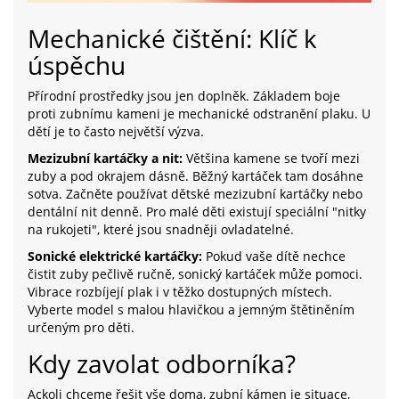
Mechanické čištění: Klíč k
úspěchu
Přírodní prostředky jsou jen doplněk. Základem boje
proti zubnímu kameni je mechanické odstranění plaku. U
dětí je to často největší výzva.
Mezizubní kartáčky a nit:
Většina kamene se tvoří mezi
zuby a pod okrajem dásně. Běžný kartáček tam dosáhne
sotva. Začněte používat dětské mezizubní kartáčky nebo
dentální nit denně. Pro malé děti existují speciální "nitky
na rukojeti", které jsou snadněji ovladatelné.
Sonické elektrické kartáčky:
Pokud vaše dítě nechce
čistit zuby pečlivě ručně, sonický kartáček může pomoci.
Vibrace rozbíjejí plak i v těžko dostupných místech.
Vyberte model s malou hlavičkou a jemným štětiněním
určeným pro děti.
Kdy zavolat odborníka?
Ackoli chceme řešit vše doma, zubní kámen je situace,