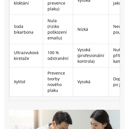
Vysoká
kloktání
prevence
jako do
plaku)
Nula
Soda
(riziko
Neodpo
Nízká
bikarbona
poškození
použití
emailu)
Vysoká
Nutné p
Ultrazvuková
100 %
(profesionální
přítomn
kiretaže
odstranění
kontrola)
kamene
Prevence
tvorby
Doporu
Xylitol
Vysoká
nového
po jídle
plaku