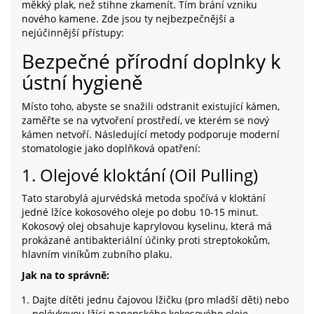
měkký plak, než stihne zkamenít. Tím brání vzniku
nového kamene. Zde jsou ty nejbezpečnější a
nejúčinnější přístupy:
Bezpečné přírodní doplnky k
ústní hygieně
Místo toho, abyste se snažili odstranit existující kámen,
zaměřte se na vytvoření prostředí, ve kterém se nový
kámen netvoří. Následující metody podporuje moderní
stomatologie jako doplňková opatření:
1. Olejové kloktání (Oil Pulling)
Tato starobylá ajurvédská metoda spočívá v kloktání
jedné lžíce kokosového oleje po dobu 10-15 minut.
Kokosový olej obsahuje kaprylovou kyselinu, která má
prokázané antibakteriální účinky proti streptokokům,
hlavním viníkům zubního plaku.
Jak na to správně:
Dajte dítěti jednu čajovou lžičku (pro mladší děti) nebo
polévkovou lžíci panenského kokosového oleje.