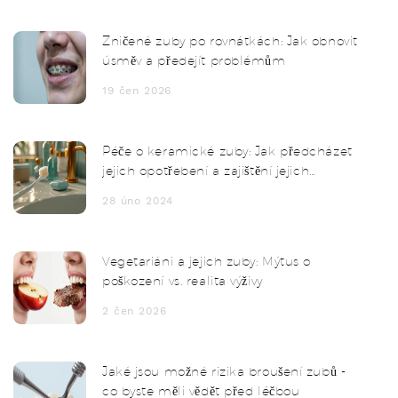
Zničené zuby po rovnátkách: Jak obnovit
úsměv a předejít problémům
19 čen 2026
Péče o keramické zuby: Jak předcházet
jejich opotřebení a zajištění jejich
dlouhodobé kvality
28 úno 2024
Vegetariáni a jejich zuby: Mýtus o
poškození vs. realita výživy
2 čen 2026
Jaké jsou možné rizika broušení zubů -
co byste měli vědět před léčbou