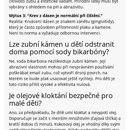
citlivosti zubů a esteticke vadám. Přírodní látky musí být
vybrány s ohledem na pH a abrazivitu.
Mýtus 3: "Krev z dásen je normální při čištění."
Realita: Krvácení dásen je znakem zánětu (gingivitidy),
který je často způsoben přítomností plaku a kamene.
Není to norma a vyžaduje odbornou intervenci.
Lze zubní kámen u dětí odstranit
doma pomocí sody bikarbóny?
Ne, soda bikarbona nezlikviduje zubní kámen. Její
abrazivní vlastnosti mohou při nesprávném používání
poškrábat email zubu, což vytvoří drsný povrch, na
kterém se bude plak usazovat ještě rychleji. Pro děti je
toto riziko příliš vysoké a efektivita nulová.
Je olejové kloktání bezpečné pro
malé děti?
Ano, za předpokladu, že dítě umí kloktat a nevypotí olej.
Doporučuje se začít s menším množstvím (čajová lžička) a
kratší dobou (5 minut). Kokosový olej je vhodný díky svým
antibakteriálním vlastnostem. Nikdy nedovolte dítěti olej