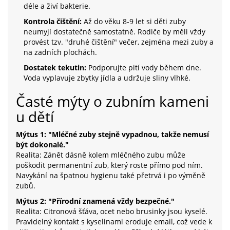
déle a živí bakterie.
Kontrola čištění:
Až do věku 8-9 let si děti zuby
neumyjí dostatečně samostatně. Rodiče by měli vždy
provést tzv. "druhé čištění" večer, zejména mezi zuby a
na zadních plochách.
Dostatek tekutin:
Podporujte pití vody během dne.
Voda vyplavuje zbytky jídla a udržuje sliny vlhké.
Časté mýty o zubním kameni
u dětí
Mýtus 1: "Mléčné zuby stejně vypadnou, takže nemusí
být dokonalé."
Realita: Zánět dásně kolem mléčného zubu může
poškodit permanentní zub, který roste přímo pod ním.
Navykání na špatnou hygienu také přetrvá i po výměně
zubů.
Mýtus 2: "Přírodní znamená vždy bezpečné."
Realita: Citronová šťáva, ocet nebo brusinky jsou kyselé.
Pravidelný kontakt s kyselinami eroduje email, což vede k