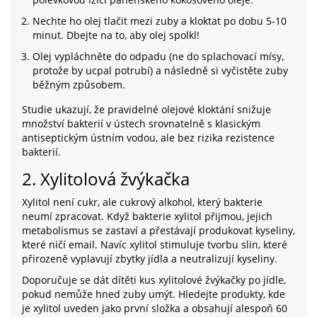
Nechte ho olej tlačit mezi zuby a kloktat po dobu 5-10
minut. Dbejte na to, aby olej spolkl!
Olej vypláchněte do odpadu (ne do splachovací mísy,
protože by ucpal potrubí) a následně si vyčistěte zuby
běžným způsobem.
Studie ukazují, že pravidelné olejové kloktání snižuje
množství bakterií v ústech srovnatelně s klasickým
antiseptickým ústním vodou, ale bez rizika rezistence
bakterií.
2. Xylitolová žvýkačka
Xylitol není cukr, ale cukrový alkohol, který bakterie
neumí zpracovat. Když bakterie xylitol přijmou, jejich
metabolismus se zastaví a přestávají produkovat kyseliny,
které ničí email. Navíc xylitol stimuluje tvorbu slin, které
přirozeně vyplavují zbytky jídla a neutralizují kyseliny.
Doporučuje se dát dítěti kus xylitolové žvýkačky po jídle,
pokud nemůže hned zuby umýt. Hledejte produkty, kde
je xylitol uveden jako první složka a obsahují alespoň 60