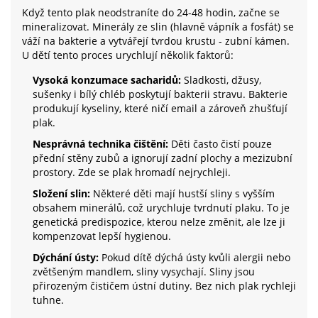
Když tento plak neodstraníte do 24-48 hodin, začne se
mineralizovat. Minerály ze slin (hlavně vápník a fosfát) se
váží na bakterie a vytvářejí tvrdou krustu - zubní kámen.
U dětí tento proces urychlují několik faktorů:
Vysoká konzumace sacharidů:
Sladkosti, džusy,
sušenky i bílý chléb poskytují bakterii stravu. Bakterie
produkují kyseliny, které ničí email a zároveň zhušťují
plak.
Nesprávná technika čištění:
Děti často čistí pouze
přední stěny zubů a ignorují zadní plochy a mezizubní
prostory. Zde se plak hromadí nejrychleji.
Složení slin:
Některé děti mají hustší sliny s vyšším
obsahem minerálů, což urychluje tvrdnutí plaku. To je
genetická predispozice, kterou nelze změnit, ale lze ji
kompenzovat lepší hygienou.
Dýchání ústy:
Pokud dítě dýchá ústy kvůli alergii nebo
zvětšeným mandlem, sliny vysychají. Sliny jsou
přirozeným čističem ústní dutiny. Bez nich plak rychleji
tuhne.