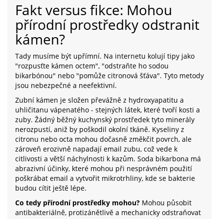
Fakt versus fikce: Mohou
přírodní prostředky odstranit
kámen?
Tady musíme být upřímní. Na internetu kolují tipy jako
"rozpusťte kámen octem", "odstraňte ho sodou
bikarbónou" nebo "pomůže citronová šťáva". Tyto metody
jsou nebezpečné a neefektivní.
Zubní kámen je složen převážně z hydroxyapatitu a
uhličitanu vápenatého - stejných látek, které tvoří kosti a
zuby. Žádný běžný kuchynský prostředek tyto minerály
nerozpustí, aniž by poškodil okolní tkáně. Kyseliny z
citronu nebo octa mohou dočasně změkčit povrch, ale
zároveň erozivně napadají email zubu, což vede k
citlivosti a větší náchylnosti k kazům. Soda bikarbona má
abrazivní účinky, které mohou při nesprávném použití
poškrábat email a vytvořit mikrotrhliny, kde se bakterie
budou cítit ještě lépe.
Co tedy přírodní prostředky mohou?
Mohou působit
antibakteriálně, protizánětlivě a mechanicky odstraňovat