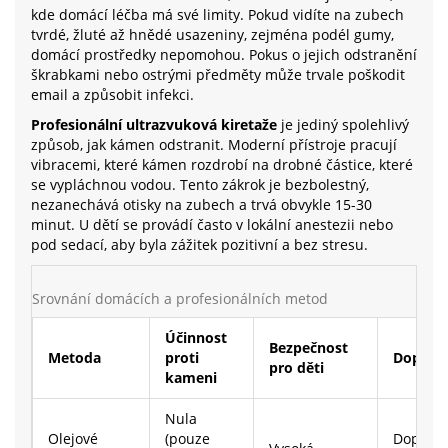
kde domácí léčba má své limity. Pokud vidíte na zubech
tvrdé, žluté až hnědé usazeniny, zejména podél gumy,
domácí prostředky nepomohou. Pokus o jejich odstranění
škrabkami nebo ostrými předměty může trvale poškodit
email a způsobit infekci.
Profesionální ultrazvuková kiretaže
je jediný spolehlivý
způsob, jak kámen odstranit. Moderní přístroje pracují
vibracemi, které kámen rozdrobí na drobné částice, které
se vypláchnou vodou. Tento zákrok je bezbolestný,
nezanechává otisky na zubech a trvá obvykle 15-30
minut. U dětí se provádí často v lokální anestezii nebo
pod sedací, aby byla zážitek pozitivní a bez stresu.
Srovnání domácích a profesionálních metod
Účinnost
Bezpečnost
Metoda
proti
Doporu
pro děti
kameni
Nula
Olejové
(pouze
Doporu