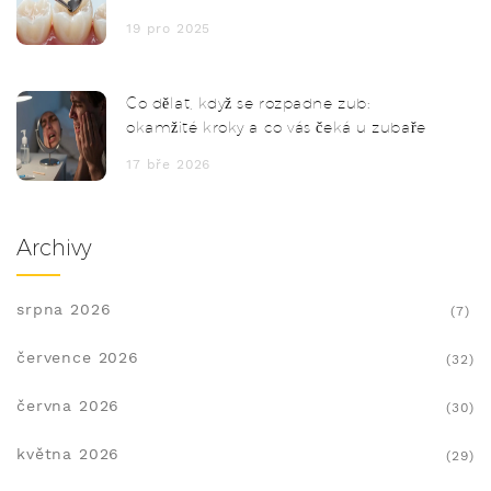
19 pro 2025
Co dělat, když se rozpadne zub:
okamžité kroky a co vás čeká u zubaře
17 bře 2026
Archivy
srpna 2026
(7)
července 2026
(32)
června 2026
(30)
května 2026
(29)