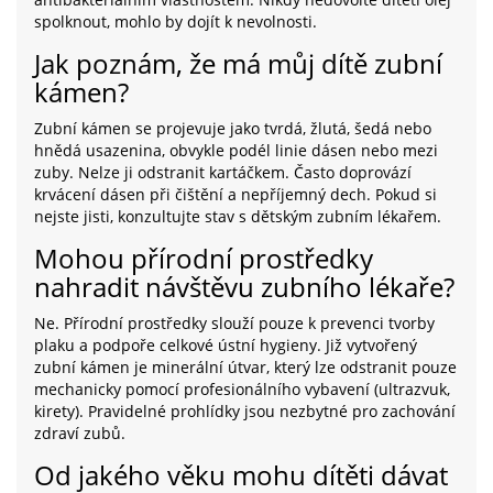
spolknout, mohlo by dojít k nevolnosti.
Jak poznám, že má můj dítě zubní
kámen?
Zubní kámen se projevuje jako tvrdá, žlutá, šedá nebo
hnědá usazenina, obvykle podél linie dásen nebo mezi
zuby. Nelze ji odstranit kartáčkem. Často doprovází
krvácení dásen při čištění a nepříjemný dech. Pokud si
nejste jisti, konzultujte stav s dětským zubním lékařem.
Mohou přírodní prostředky
nahradit návštěvu zubního lékaře?
Ne. Přírodní prostředky slouží pouze k prevenci tvorby
plaku a podpoře celkové ústní hygieny. Již vytvořený
zubní kámen je minerální útvar, který lze odstranit pouze
mechanicky pomocí profesionálního vybavení (ultrazvuk,
kirety). Pravidelné prohlídky jsou nezbytné pro zachování
zdraví zubů.
Od jakého věku mohu dítěti dávat