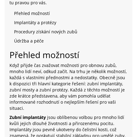
tu pravou pro vás.
Přehled možností
Implantáty a protézy
Procedury získání nových zubů
Údržba a péče
Přehled možností
Když přijde čas zvažovat možnosti pro obnovu zubů,
mnoho lidí neví, odkud začít. Na trhu je několik možností,
každá s vlastními přednostmi a nedostatky. Obecně jsou
k dispozici tři hlavní kategorie řešení: zubní implantáty,
zubní mosty a zubní protézy. Každá z těchto možností je
zde krátce představena, aby vám pomohla udělat
informované rozhodnutí o nejlepším řešení pro vaši
situaci.
Zubní implantáty
jsou oblíbenou volbou pro mnoho lidí
kvůli jejich dlouhé životnosti a přirozenému pocitu.
Implantáty jsou pevně ukotveny do čelistní kosti, což
znamená, že poskytují stabilní základnu pro umělé zuby,