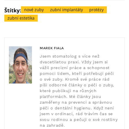
Štítky:
nové zuby
zubní implantáty
protézy
zubní estetika
MAREK FIALA
Jsem stomatolog s více než
dvacetiletou praxí. Vždy jsem si
vážil precizní práce a schopnost
pomoci lidem, kteří potřebují péči
o své zuby. Kromě své práce rád
píši odborné články o péči o zuby,
které publikuji na různých
platformách. Mé články jsou
zaměřeny na prevenci a správnou
péči o dentální hygienu. Když není
jsem v ordinaci, rád trávím čas se
svou rodinou a pečuji o své rostliny
na zahradě.