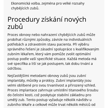
Ekonomická volba, zejména pro velké rozsahy
chybějících zubů.
Procedury získání nových
zubů
Proces obnovy nebo nahrazení chybějících zubů může
probíhat různými způsoby, závisle na individuálních
potřebách a zdravotním stavu pacienta. Při výběru
správného řešení je zásadní spolupráce s kvalifikovaným
zubním lékařem, který vám pomůže zvolit optimální
postup podle vaší specifické situace. Každá metoda má
své specifika a liší se jak postupem, tak dobu trvání a
údržbou.
Nejčastějšími metodami obnovy zubů jsou zubní
implantáty, můstky a protézy. Zubní implantáty jsou
velmi oblíbené pro svou trvanlivost a přirozený vzhled.
Proces implantace zahrnuje umístění titanového šroubu
do čelistní kosti, což poskytuje stabilní základnu pro
umělý zub. Tento postup vyžaduje několik návštěv u
zubního lékaře a celkově může trvat několik měsíců od