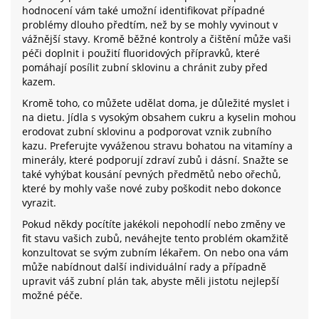
hodnocení vám také umožní identifikovat případné
problémy dlouho předtím, než by se mohly vyvinout v
vážnější stavy. Kromě běžné kontroly a čištění může vaši
péči doplnit i použití fluoridových přípravků, které
pomáhají posílit zubní sklovinu a chránit zuby před
kazem.
Kromě toho, co můžete udělat doma, je důležité myslet i
na dietu. Jídla s vysokým obsahem cukru a kyselin mohou
erodovat zubní sklovinu a podporovat vznik zubního
kazu. Preferujte vyváženou stravu bohatou na vitamíny a
minerály, které podporují zdraví zubů i dásní. Snažte se
také vyhýbat kousání pevných předmětů nebo ořechů,
které by mohly vaše nové zuby poškodit nebo dokonce
vyrazit.
Pokud někdy pocítíte jakékoli nepohodlí nebo změny ve
fit stavu vašich zubů, neváhejte tento problém okamžitě
konzultovat se svým zubním lékařem. On nebo ona vám
může nabídnout další individuální rady a případně
upravit váš zubní plán tak, abyste měli jistotu nejlepší
možné péče.