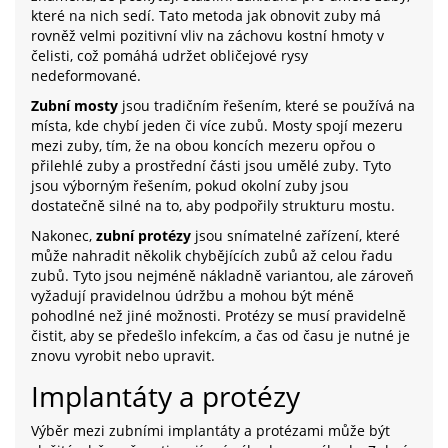
které na nich sedí. Tato metoda jak obnovit zuby má
rovněž velmi pozitivní vliv na záchovu kostní hmoty v
čelisti, což pomáhá udržet obličejové rysy
nedeformované.
Zubní mosty
jsou tradičním řešením, které se používá na
místa, kde chybí jeden či více zubů. Mosty spojí mezeru
mezi zuby, tím, že na obou koncích mezeru opřou o
přilehlé zuby a prostřední části jsou umělé zuby. Tyto
jsou výborným řešením, pokud okolní zuby jsou
dostatečně silné na to, aby podpořily strukturu mostu.
Nakonec,
zubní protézy
jsou snímatelné zařízení, které
může nahradit několik chybějících zubů až celou řadu
zubů. Tyto jsou nejméně nákladně variantou, ale zároveň
vyžadují pravidelnou údržbu a mohou být méně
pohodlné než jiné možnosti. Protézy se musí pravidelně
čistit, aby se předešlo infekcím, a čas od času je nutné je
znovu vyrobit nebo upravit.
Implantáty a protézy
Výběr mezi zubními implantáty a protézami může být