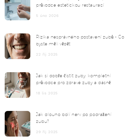
průvodce estetickou restaurací
5 úno 2026
Rizika nesprávného postavení zubů - Co
byste měli vědět
22 říj 2025
Jak si dobře čistit zuby: kompletní
průvodce pro zdravé zuby a dásně
18 lis 2025
Jak dlouho bolí nerv po podražení
zubu?
29 říj 2025