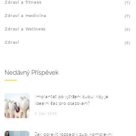
Zdraví a fitness
(7)
Zdraví a medicína
(7)
Zdraví a Wellness
(5)
Zdraví
(5)
Nedávný Příspěvek
Implantát po vytržení zubu: Kdy je
ideální čas pro osazování?
5 čen 2026
Jak opravit rozpadlý zub: komplexní