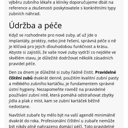
výběru zubního lékaře a kliniky doporučujeme dbát na
reference a zkušenosti poskytovatele s konkrétními typy
zubních náhrad.
Údržba a péče
Když se rozhodnete pro nové zuby, ať už jde o
implantáty, protézy, nebo jiné řešení, správná péče o ně
je klíčová pro jejich dlouhodobou funkčnost a krásu.
Abyste si zajistili, že vaše nové zuby vydrží co nejdéle ve
skvělém stavu, je důležité dodržovat několik zásadních
pravidel péče.
Den za dnem je důležité si zuby řádně čistit.
Pravidelné
čištění zubů
dvakrát denně, použitím kvalitní zubní pasty
a měkkého zubního kartáčku, je fundamentem správné
ústní hygieny. Nezapomeňte rovněž na pravidelné
používání zubní nitě, která pomáhá odstraňovat zbytky
jídla a plak z míst, kam se zubní kartáček běžně
nedostane.
Navštívit zubaře by mělo být na vaší agendě minimálně
dvakrát do roka. Profesionální čištění u zubaře nemůže
být nikdy plně nahrazeno domácí péčí. Toto pravidelné