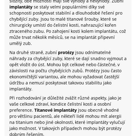
složitý, obě možnosti mají své výhody a nevýhody. Zubní
implantáty
se staly velmi populárními díky své
schopnosti poskytovat stabilní a dlouhodobé řešení pro
chybějící zuby. Jsou to malé titanové šrouby, které se
chirurgicky umístí do čelistní kosti, nahrazující kořen
ztraceného zubu. Po zahojení kosti kolem implantátu, což
může trvat několik měsíců, se na implantát připevní
umělý zub.
Na druhé straně, zubní
protézy
jsou odnímatelné
náhrady za chybějící zuby, které se dají snadno vyjmout a
opět vložit do úst. Mohou být celkové nebo částečné, v
závislosti na počtu chybějících zubů. Protézy jsou často
ekonomičtější variantou, ale mohou vyžadovat častější
údržbu a nemusí poskytovat takovou stabilitu jako
implantáty.
Při rozhodování je důležité zvážit různé aspekty, jako je
vaše celkové zdraví, kondice čelistní kosti a osobní
preference.
Titanové implantáty
jsou obecně vhodné
pro většinu pacientů, ale někteří lidé mohou mít alergii
na titanium nebo jiné okolnosti, které implantáty vylučují
jako možnost. V takových případech mohou být protézy
dobrým řešením.