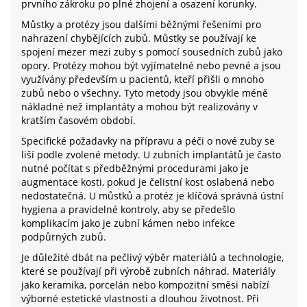
prvního zákroku po plné zhojení a osazení korunky.
Můstky a protézy jsou dalšími běžnými řešeními pro
nahrazení chybějících zubů. Můstky se používají ke
spojení mezer mezi zuby s pomocí sousedních zubů jako
opory. Protézy mohou být vyjímatelné nebo pevné a jsou
využívány především u pacientů, kteří přišli o mnoho
zubů nebo o všechny. Tyto metody jsou obvykle méně
nákladné než implantáty a mohou být realizovány v
kratším časovém období.
Specifické požadavky na přípravu a péči o nové zuby se
liší podle zvolené metody. U zubních implantátů je často
nutné počítat s předběžnými procedurami jako je
augmentace kosti, pokud je čelistní kost oslabená nebo
nedostatečná. U můstků a protéz je klíčová správná ústní
hygiena a pravidelné kontroly, aby se předešlo
komplikacím jako je zubní kámen nebo infekce
podpůrných zubů.
Je důležité dbát na pečlivý výběr materiálů a technologie,
které se používají při výrobě zubních náhrad. Materiály
jako keramika, porcelán nebo kompozitní směsi nabízí
výborné estetické vlastnosti a dlouhou životnost. Při