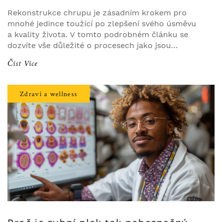
Rekonstrukce chrupu je zásadním krokem pro
mnohé jedince toužící po zlepšení svého úsměvu
a kvality života. V tomto podrobném článku se
dozvíte vše důležité o procesech jako jsou
implantáty, protetika nebo ortodoncie. Poradím
Číst Více
vám, jak najít toho správného specialistu, jak
přistupovat k tomuto zákroku a jak se připravit na
po-procedurální péči, aby výsledek byl co
Zdraví a wellness
nejlepší. Získáte také užitečné tipy pro udržení
dlouhodobého úspěchu rekonstrukce chrupu.