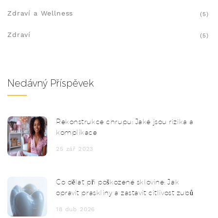
Zdraví a Wellness
(5)
Zdraví
(5)
Nedávný Příspěvek
Rekonstrukce chrupu: Jaké jsou rizika a
komplikace
25 zář 2023
Co dělat při poškozené sklovine: Jak
opravit praskliny a zastavit citlivost zubů
18 dub 2026