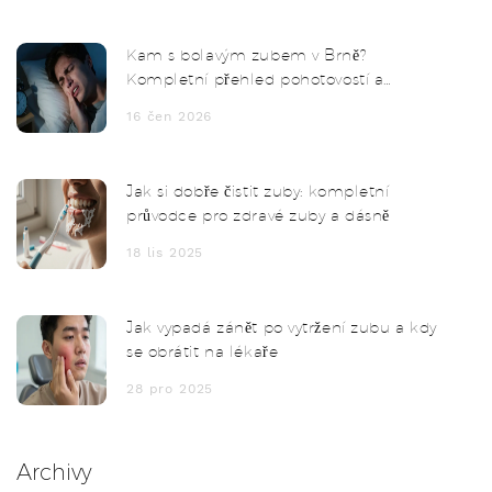
Kam s bolavým zubem v Brně?
Kompletní přehled pohotovostí a
telefonů
16 čen 2026
Jak si dobře čistit zuby: kompletní
průvodce pro zdravé zuby a dásně
18 lis 2025
Jak vypadá zánět po vytržení zubu a kdy
se obrátit na lékaře
28 pro 2025
Archivy