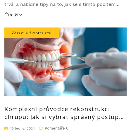
trvá, a nabídne tipy na to, jak se s tímto pocitem
vypořádat. Poznáte nejen základy umrtvení zubů,
Číst Více
ale i praktické rady, které vám pomohou zvládat
období po zákroku s větším klidem.
Zdraví a životní styl
Komplexní průvodce rekonstrukcí
chrupu: Jak si vybrat správný postup a
co očekávat
Komentáře 0
15 ledna, 2024