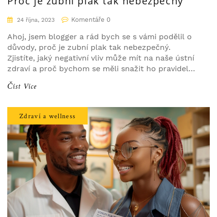
Proč je zubní plak tak nebezpečný
Komentáře 0
24 října, 2023
Ahoj, jsem blogger a rád bych se s vámi podělil o
důvody, proč je zubní plak tak nebezpečný.
Zjistíte, jaký negativní vliv může mít na naše ústní
zdraví a proč bychom se měli snažit ho pravidelně
odstraňovat. Také se dozvíte, jak lze zubnímu
Číst Více
plaku předcházet. Důležité je si uvědomit, že plak
může mít dlouhodobé následky na naše zdraví.
Proto je potřeba o toto téma pečovat.
Zdraví a wellness