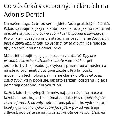
Co vás čeká v odborných článcích na
Adonis Dental
Na našem tagu
ústní zdraví
najdete řadu praktických článků.
Pokud vás zajímá, jaký má zubní kaz barvu a jak ho rozpoznat,
přečtěte si
Jakou má barvu zubní kaz? Odpovědi a zajímavosti
.
Pro ty, kteří uvažují o implantátech, připravili jsme
Závádění a
péče o zubní implantáty: Co vědět a jak se chovat
, kde najdete
tipy na správnou následnou péči.
Máte děti a bojíte se jejich strachu z zubaře?
Tipy pro
překonání strachu z dětského zubaře
vám ukážou pět
jednoduchých způsobů, jak vytvořit příjemnou atmosféru a
návštěvu proměnit v pozitivní zážitek. Pro fanoušky
moderních technologií pak máme článek o
Ultrazvukovém
čističi zubů
, který popisuje, jak tato zařízení odstraňují plak a
pomáhají dosáhnout bílých zubů.
Každý, kdo chce vylepšit úsměv, najde u nás informace o
fazetách, neruhujících se tématech jako
Vše, co potřebujete
vědět o fazetách na zuby
nebo o tom, jak dlouho vydrží zubní
fazety (
Jak dlouho vydrží zubní fazety?
). A pokud vás trápí
citlivost, podívejte se na
Jak se zbavit citlivosti zubů: Efektivní