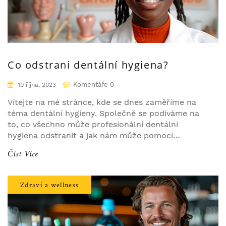
Co odstrani dentální hygiena?
Komentáře 0
10 října, 2023
Vítejte na mé stránce, kde se dnes zaměříme na
téma dentální hygieny. Společně se podíváme na
to, co všechno může profesionální dentální
hygiena odstranit a jak nám může pomoci
udržovat naše ústní zdraví v nejlepší kondici.
Číst Více
Osvětlíme, jak je důležitá pro prevenci různých
zubních onemocnění a jak může odstranit zubní
kámen, který si sami doma nezvládneme.
Zdraví a wellness
Rozhodně se toho nebojte, je to běžná součást
péče o zuby a já vás provedu celým procesem.