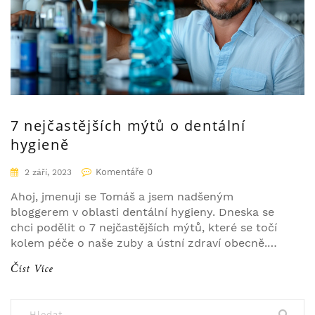
7 nejčastějších mýtů o dentální
hygieně
Komentáře 0
2 září, 2023
Ahoj, jmenuji se Tomáš a jsem nadšeným
bloggerem v oblasti dentální hygieny. Dneska se
chci podělit o 7 nejčastějších mýtů, které se točí
kolem péče o naše zuby a ústní zdraví obecně.
Možná se i vy sami dopouštíte některých z nich,
Číst Více
aniž byste to tušili. Budu se snažit odhalit pravdu
a poskytnout vám přesné a ověřené informace.
Posaďte se pohodlně a pojďme na to společně!