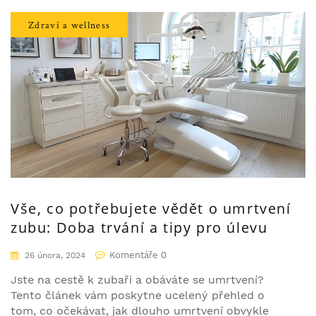
alternativu k tradičním kovovým rovnátkům a jaký
mají celkový dopad na zdraví ústí a sebevědomí
Zdraví a wellness
člověka.
Vše, co potřebujete vědět o umrtvení
zubu: Doba trvání a tipy pro úlevu
Komentáře 0
26 února, 2024
Jste na cestě k zubaři a obáváte se umrtvení?
Tento článek vám poskytne ucelený přehled o
tom, co očekávat, jak dlouho umrtvení obvykle