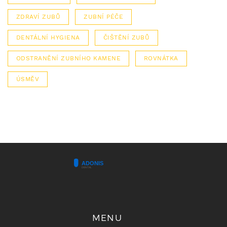
ZDRAVÍ ZUBŮ
ZUBNÍ PÉČE
DENTÁLNÍ HYGIENA
ČIŠTĚNÍ ZUBŮ
ODSTRANĚNÍ ZUBNÍHO KAMENE
ROVNÁTKA
ÚSMĚV
MENU