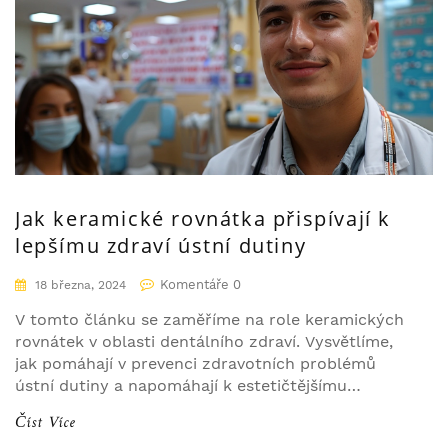
Jak keramické rovnátka přispívají k
lepšímu zdraví ústní dutiny
Komentáře 0
18 března, 2024
V tomto článku se zaměříme na role keramických
rovnátek v oblasti dentálního zdraví. Vysvětlíme,
jak pomáhají v prevenci zdravotních problémů
ústní dutiny a napomáhají k estetičtějšímu
vzhledu úsměvu. Prozkoumáme, proč se stávají
Číst Více
populární volbou mezi pacienty hledajícími