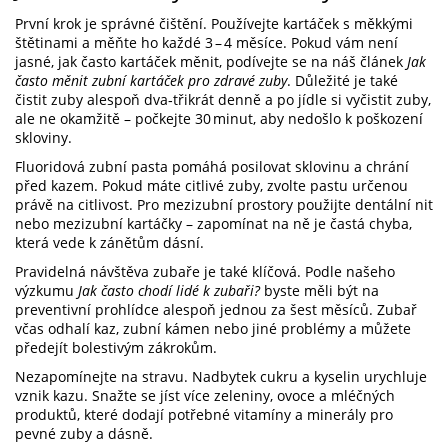
První krok je správné čištění. Používejte kartáček s měkkými
štětinami a měňte ho každé 3 – 4 měsíce. Pokud vám není
jasné, jak často kartáček měnit, podívejte se na náš článek
Jak
často měnit zubní kartáček pro zdravé zuby
. Důležité je také
čistit zuby alespoň dva‑třikrát denně a po jídle si vyčistit zuby,
ale ne okamžitě – počkejte 30 minut, aby nedošlo k poškození
skloviny.
Fluoridová zubní pasta pomáhá posilovat sklovinu a chrání
před kazem. Pokud máte citlivé zuby, zvolte pastu určenou
právě na citlivost. Pro mezizubní prostory použijte dentální nit
nebo mezizubní kartáčky – zapomínat na ně je častá chyba,
která vede k zánětům dásní.
Pravidelná návštěva zubaře je také klíčová. Podle našeho
výzkumu
Jak často chodí lidé k zubaři?
byste měli být na
preventivní prohlídce alespoň jednou za šest měsíců. Zubař
včas odhalí kaz, zubní kámen nebo jiné problémy a můžete
předejít bolestivým zákrokům.
Nezapomínejte na stravu. Nadbytek cukru a kyselin urychluje
vznik kazu. Snažte se jíst více zeleniny, ovoce a mléčných
produktů, které dodají potřebné vitamíny a minerály pro
pevné zuby a dásně.