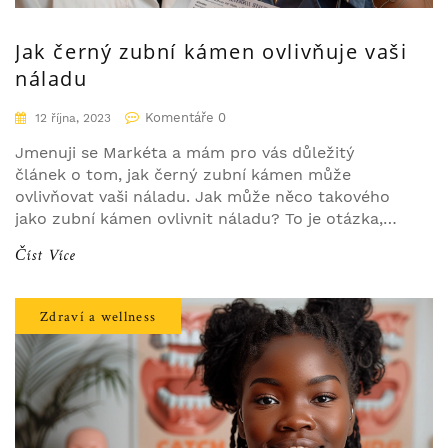
Jak černý zubní kámen ovlivňuje vaši
náladu
Komentáře 0
12 října, 2023
Jmenuji se Markéta a mám pro vás důležitý
článek o tom, jak černý zubní kámen může
ovlivňovat vaši náladu. Jak může něco takového
jako zubní kámen ovlivnit náladu? To je otázka,
kterou si klade mnoho lidí. V tomto příspěvku se
Číst Více
zaměříme na spojitosti mezi zubním kamenem a
naší psychickou pohodou. Připravte se na
skutečné otevření očí, které vám pomůže lépe
Zdraví a wellness
chápat váš ústní zdravotní stav a jeho vliv na vaše
emoce.