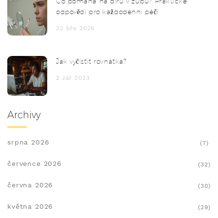
Co pomáhá na díru v zubu? Praktické
odpovědi pro každodenní péči
22 bře 2026
Jak vyčistit rovnátka?
2 zář 2023
Archivy
srpna 2026
(7)
července 2026
(32)
června 2026
(30)
května 2026
(29)