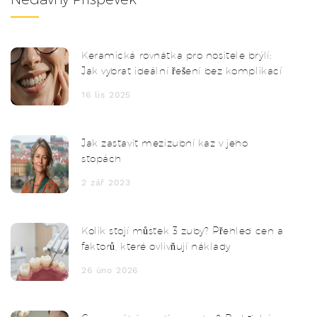
Keramická rovnátka pro nositele brýlí:
Jak vybrat ideální řešení bez komplikací
16 lis 2025
Jak zastavit mezizubní kaz v jeho
stopách
2 zář 2023
Kolik stojí můstek 3 zuby? Přehled cen a
faktorů, které ovlivňují náklady
26 úno 2026