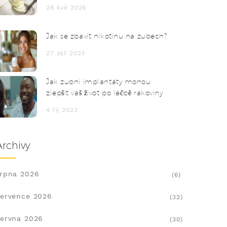
metody pro zdravé zuby
28 kvě 2026
Jak se zbavit nikotinu na zubech?
27 zář 2023
Jak zubní implantáty mohou
zlepšit váš život po léčbě rakoviny
4 říj 2023
Archivy
rpna 2026
(6)
ervence 2026
(32)
ervna 2026
(30)