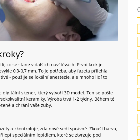
 kroky?
í, co se stane v dalších návštěvách. První krok je
vykle 0,3-0,7 mm. To je potřeba, aby fazeta přilehla
ivé - použije se lokální anestezie, ale mnoho lidí to
 digitální skener, který vytvoří 3D model. Ten se pošle
ysokokvalitní keramiky. Výroba trvá 1-2 týdny. Během té
zeně a chrání vaše zuby.
zety a zkontroluje, zda nové sedí správně. Zkouší barvu,
přilepí speciálním lepidlem, které se ztvrzuje pod