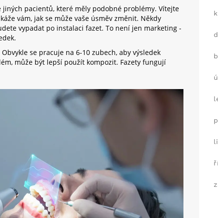
e jiných pacientů, které měly podobné problémy. Vítejte
k
 Ukáže vám, jak se může vaše úsměv změnit. Někdy
udete vypadat po instalaci fazet. To není jen marketing -
ledek.
. Obvykle se pracuje na 6-10 zubech, aby výsledek
b
ém, může být lepší použít kompozit. Fazety fungují
ú
l
p
l
ř
z