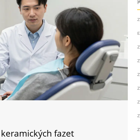
Z
E
Z
Z
Z
Z
Z
Z
Z
keramických fazet