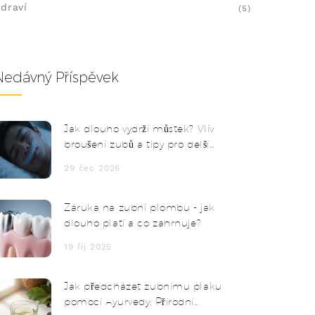
draví
(5)
Nedávný Příspěvek
Jak dlouho vydrží můstek? Vliv
broušení zubů a tipy pro delší
životnost
29 čec 2026
Záruka na zubní plombu - jak
dlouho platí a co zahrnuje?
19 říj 2025
Jak předcházet zubnímu plaku
pomocí Ayurvedy: Přírodní