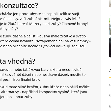
 konzultace?
ázíte jen proto, abyste se zeptali, kolik to stojí.
 vaše obavy, vaši zubní historii. Nejprve vás lékař
Je to žlutá barva? Mezery mezi zuby? Zlomené hrany?
ak by měly?
e zuby, dásně a čelist. Používá malé zrcátko a světlo,
y, které očima nevidíte. Nezapomene ani na vaši návyky -
áte nebo brněníte nočně? Tyto věci ovlivňují, zda jsou
eta vhodná?
kávovou nebo tabákovou barvu, která neodpovídá
bní kaz, zánět dásní nebo nezdravé dásně, musíte to
 péči - jsou finální krok.
s
Pokud máte silné brnění, zubní křeče nebo příliš měkké
alternativy - například kompozitní výplně, které jsou
č
ujete posunout zuby.
č