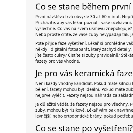
Co se stane během první
První návštěva trvá obvykle 30 až 60 minut. Nepřich
Přicházíte, aby vás lékař poznal - vaše očekávání,
vyslechne. Co vás na svém úsměvu znepokojuje? 
Nebo prostě cítíte, že vaše zuby nevypadají tak, j
Poté přijde fáze vyšetření. Lékař si prohlédne vaš
někdy i digitální fotoaparát, který zachytí detail
jíte často cukry? Čistíte si zuby pravidelně? Štěk
fazety pro vás vhodné.
Je pro vás keramická faz
Není každý vhodný kandidát. Pokud máte silnou 
bělení, fazety mohou být ideální. Pokud máte zu
nejprve vyléčit. Fazety nejsou náhrada za základní
Je důležité vědět, že fazety nejsou pro všechny. 
zuby, mohou být rizikové. Lékař vám pak navrhne 
levnější, nebo ortodontické brány, pokud potřeb
Co se stane po vyšetření?