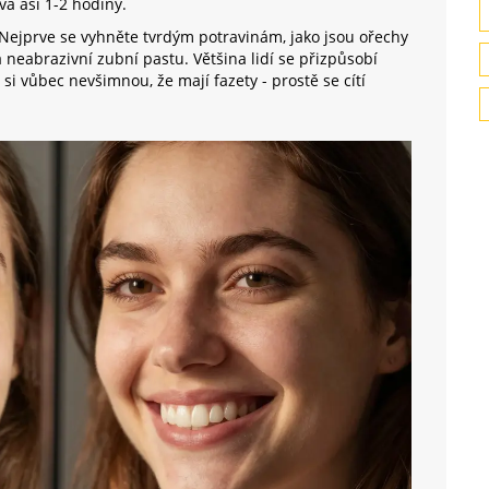
vá asi 1-2 hodiny.
. Nejprve se vyhněte tvrdým potravinám, jako jsou ořechy
neabrazivní zubní pastu. Většina lidí se přizpůsobí
 si vůbec nevšimnou, že mají fazety - prostě se cítí