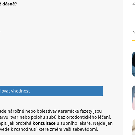
Z
é dásně?
?
lovat vhodnost
bude náročné nebo bolestivé? Keramické fazety jsou
barvu, tvar nebo polohu zubů bez ortodontického léčení.
opit, jak probíhá
konzultace
u zubního lékaře. Nejde jen
přivede k rozhodnutí, které změní vaši sebevědomí.