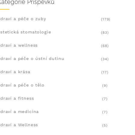
Kategorie Příspěvků
draví a péče o zuby
(179)
stetická stomatologie
(83)
draví a wellness
(68)
draví a péče o ústní dutinu
(34)
draví a krása
(17)
draví a péče o tělo
(9)
draví a fitness
(7)
draví a medicína
(7)
draví a Wellness
(5)