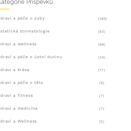
Kategorie Příspěvků
draví a péče o zuby
(180)
stetická stomatologie
(83)
draví a wellness
(68)
draví a péče o ústní dutinu
(34)
draví a krása
(17)
draví a péče o tělo
(9)
draví a fitness
(7)
draví a medicína
(7)
draví a Wellness
(5)