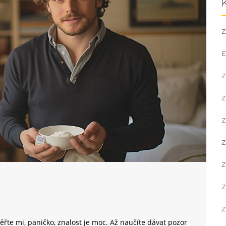
Z
E
Z
Z
Z
Z
Z
Z
Z
ěřte mi, paničko, znalost je moc. Až naučíte dávat pozor