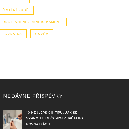
ČIŠTĚNÍ ZUBŮ
ODSTRANĚNÍ ZUBNÍHO KAMENE
ROVNÁTKA
ÚSMĚV
NEDÁVNÉ PŘÍSPĚVKY
10 NEJLEPŠÍCH TIPŮ, JAK SE
VYHNOUT ZNIČENÝM ZUBŮM PO
ROVNÁTKÁCH