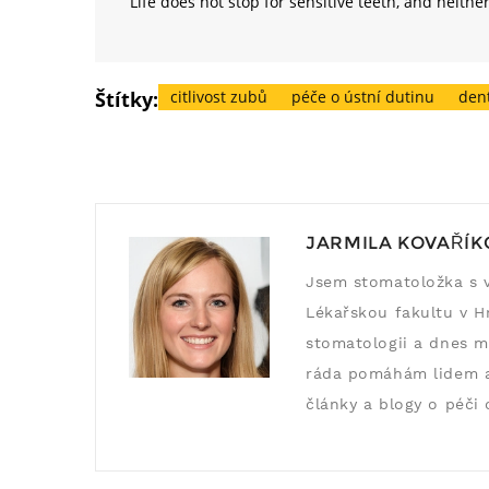
Life does not stop for sensitive teeth, and neithe
Štítky:
citlivost zubů
péče o ústní dutinu
den
JARMILA KOVAŘÍK
Jsem stomatoložka s v
Lékařskou fakultu v Hr
stomatologii a dnes m
ráda pomáhám lidem a 
články a blogy o péči 