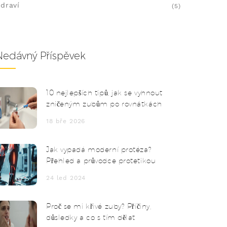
draví
(5)
Nedávný Příspěvek
10 nejlepších tipů, jak se vyhnout
zničeným zubům po rovnátkách
18 bře 2026
Jak vypadá moderní protéza?
Přehled a průvodce protetikou
24 led 2024
Proč se mi křivé zuby? Příčiny,
důsledky a co s tím dělat