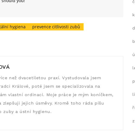
r should you!
č
k
tální hygiena
prevence citlivosti zubů
b
ú
OVÁ
l
íce než dvacetiletou praxí. Vystudovala jsem
p
adci Králové, poté jsem se specializovala na
l
ám vlastní ordinaci. Moje práce je mým koníčkem,
zlepšuji jejich úsměvy. Kromě toho ráda píšu
ř
o zuby a ústní hygienu.
z