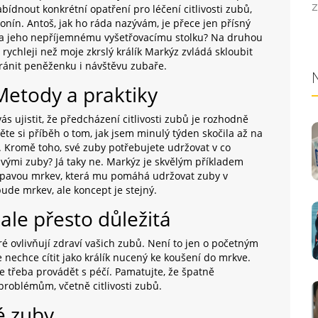
Z
ídnout konkrétní opatření pro léčení citlivosti zubů,
onín. Antoš, jak ho ráda nazývám, je přece jen přísný
ila jeho nepříjemnému vyšetřovacímu stolku? Na druhou
rychleji než moje zkrslý králík Markýz zvládá skloubit
ránit peněženku i návštěvu zubaře.
 Metody a praktiky
s ujistit, že předcházení citlivosti zubů je rozhodně
te si příběh o tom, jak jsem minulý týden skočila až na
u. Kromě toho, své zuby potřebujete udržovat v co
tlivými zuby? Já taky ne. Markýz je skvělým příkladem
řupavou mrkev, která mu pomáhá udržovat zuby v
de mrkev, ale koncept je stejný.
ale přesto důležitá
ré ovlivňují zdraví vašich zubů. Není to jen o početným
se nechce cítit jako králík nucený ke koušení do mrkve.
je třeba provádět s péčí. Pamatujte, že špatně
oblémům, včetně citlivosti zubů.
é zuby