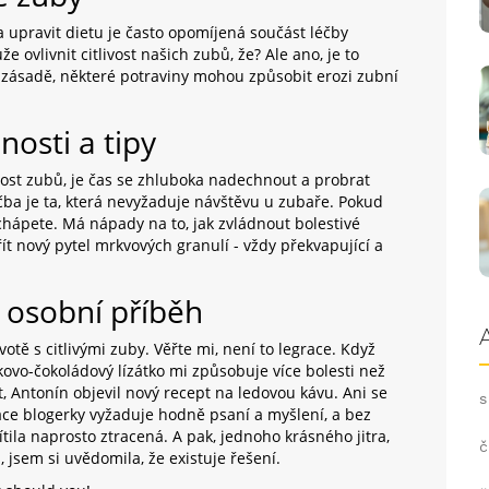
 upravit dietu je často opomíjená součást léčby
že ovlivnit citlivost našich zubů, že? Ale ano, je to
 zásadě, některé potraviny mohou způsobit erozi zubní
nosti a tipy
livost zubů, je čas se zhluboka nadechnout a probrat
éčba je ta, která nevyžaduje návštěvu u zubaře. Pokud
 chápete. Má nápady na to, jak zvládnout bolestivé
řít nový pytel mrkvových granulí - vždy překvapující a
j osobní příběh
otě s citlivými zuby. Věřte mi, není to legrace. Když
ovo-čokoládový lízátko mi způsobuje více bolesti než
t, Antonín objevil nový recept na ledovou kávu. Ani se
s
ráce blogerky vyžaduje hodně psaní a myšlení, a bez
tila naprosto ztracená. A pak, jednoho krásného jitra,
č
jsem si uvědomila, že existuje řešení.