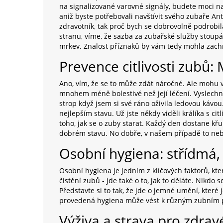
na signalizované varovné signály, budete moci nab
aniž byste potřebovali navštívit svého zubaře Ant
zdravotník, tak proč bych se dobrovolně podrob
stranu, víme, že sazba za zubařské služby stoupá 
mrkev. Znalost příznaků by vám tedy mohla zach
Prevence citlivosti zubů:
Ano, vím, že se to může zdát náročné. Ale mohu vá
mnohem méně bolestivé než její léčení. Vyslechně
strop když jsem si své ráno oživila ledovou kávo
nejlepším stavu. Už jste někdy viděli králíka s ci
toho, jak se o zuby starat. Každý den dostane k
dobrém stavu. No dobře, v našem případě to nebu
Osobní hygiena: střídmá, 
Osobní hygiena je jedním z klíčových faktorů, kte
čistění zubů - jde také o to, jak to děláte. Nikdo 
Představte si to tak, že jde o jemné umění, které 
provedená hygiena může vést k různým zubním pr
Výživa a strava pro zdrav