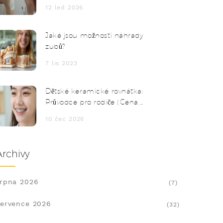
12 led 2026
Jaké jsou možnosti náhrady
zubů?
7 lis 2023
Dětské keramické rovnátka:
Průvodce pro rodiče (Cena,
Údržba a Výhody)
10 čec 2026
Archivy
rpna 2026
(7)
ervence 2026
(32)