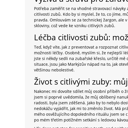
Potřeba zaměřit se na vhodné stravovací návyky a
citlivosti zubů. Kdo by si myslel, že to, co jíme, mů
pravda. Omlouvám se za technickej žargon, ale v
skloviny, což vede ke vzniku citlivých zubů.
Léčba citlivosti zubů: mož
Teď, když víte, jak z preventovat a rozpoznat cit
možnosti léčby. Osobně, myslím si, že nejlepší l
jste si někdy sedli na zubařské křeslo, určitě mě
situace, jsou jako Markýzův nápad na to, jak otev
většinou nebolestivé.
Život s citlivými zuby: mů
Nakonec mi dovolte sdílet můj osobní příběh o živ
jsem si poprvé uvědomila, že můj oblíbený nanuk
radosti, byla jsem zděšená. Jako by to nebylo dos
nedokážu vyjádřit, jak mi to změnilo život. Má p
mého osvěžujícího dopoledního rituálu jsem se cí
po mém třetím potížném setkání s ledovou kávou, 