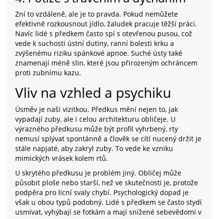
Zní to vzdáleně, ale je to pravda. Pokud nemůžete
efektivně rozkousnout jídlo, žaludek pracuje těžší práci.
Navíc lidé s předkem často spí s otevřenou pusou, což
vede k suchosti ústní dutiny, ranní bolesti krku a
zvýšenému riziku spánkové apnoe. Suché ústy také
znamenají méně slin, které jsou přirozeným ochráncem
proti zubnímu kazu.
Vliv na vzhled a psychiku
Úsměv je naší vizitkou. Předkus mění nejen to, jak
vypadají zuby, ale i celou architekturu obličeje. U
výrazného předkusu může být profil vyhrbený, rty
nemusí splývat spontánně a člověk se cítí nucený držit je
stále napjaté, aby zakryl zuby. To vede ke vzniku
mimických vrásek kolem rtů.
U skrytého předkusu je problém jiný. Obličej může
působit ploše nebo starší, než ve skutečnosti je, protože
podpěra pro lícní svaly chybí. Psychologický dopad je
však u obou typů podobný. Lidé s předkem se často stydí
usmívat, vyhýbají se fotkám a mají snížené sebevědomí v