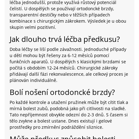
léčba jednodušší, protože využívá růstový potenciál
čelistí. U dospělých se používají ortodoncké brzdy,
transparentní destičky nebo v těžších případech
kombinace s chirurgickým zákrokem. Výsledek je u obou
skupin velmi pozitivní.
Jak dlouho trvá léčba předkusu?
Doba léčby se liší podle závažnosti. Jednoduché případy
u dětí mohou být řešeny za 6-12 měsíců pomocí
funkčních aparatů. U dospělých s klasickými brzdami se
počítá s obdobím 12-24 měsíců. Chirurgické zákroky
přidávají další fázi rekonvalescence, ale celkový proces je
plánován individuálně.
Bolí nošení ortodoncké brzdy?
Po každé kontrole a utažení pružinek může být cítit tlak a
mírná bolest zubů, podobná jako při citlivosti na sladké.
Tato nepříjemnost obvykle odezní do 2-3 dnů. S časem si
tělo zvykne a bolest ustane. Dnes existují i gelové
prostředky pro zmírnění podráždění sliznice.
Může předkus způsobit bolesti