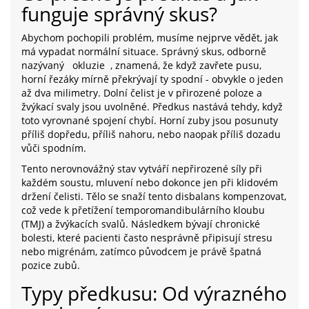
funguje správný skus?
Abychom pochopili problém, musíme nejprve vědět, jak
má vypadat normální situace. Správný skus, odborně
nazývaný
okluzie
, znamená, že když zavřete pusu,
horní řezáky mírně překrývají ty spodní - obvykle o jeden
až dva milimetry. Dolní čelist je v přirozené poloze a
žvýkací svaly jsou uvolněné. Předkus nastává tehdy, když
toto vyrovnané spojení chybí. Horní zuby jsou posunuty
příliš dopředu, příliš nahoru, nebo naopak příliš dozadu
vůči spodním.
Tento nerovnovážný stav vytváří nepřirozené síly při
každém soustu, mluvení nebo dokonce jen při klidovém
držení čelisti. Tělo se snaží tento disbalans kompenzovat,
což vede k přetížení temporomandibulárního kloubu
(TMJ) a žvýkacích svalů. Následkem bývají chronické
bolesti, které pacienti často nesprávně připisují stresu
nebo migrénám, zatímco původcem je právě špatná
pozice zubů.
Typy předkusu: Od výrazného