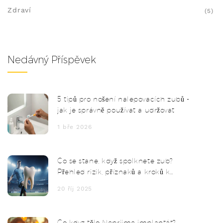
Zdraví
(5)
Nedávný Příspěvek
5 tipů pro nošení nalepovacích zubů -
jak je správně používat a udržovat
1 bře 2026
Co se stane, když spolknete zub?
Přehled rizik, příznaků a kroků k
bezpečnosti
20 říj 2025
Co kdyz tělo Neprijme implantát?