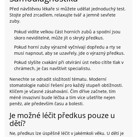
Před návštěvou lékaře si můžete udělat jednoduchý test.
Stojte před zrcadlem, relaxujte tvář a jemně sevřete
zuby.
Pokud vidíte velkou část horních zubů a spodní jsou
skoro neviditelné, může jít o skrytý předkus.
Pokud horní zuby výrazně vyčnívají dopředu a rty se
musí napnout, aby se uzavřely, jde o výrazný předkus.
Pokud slyšíte cvakání při otvírání úst nebo cítíte tlak v
chrámech, je čas navštívit specialistu.
Nenechte se odradit složitostí tématu. Moderní
stomatologie nabízí řešení pro každý stupeň obtížnosti.
Klíčem je včasné zásahování. Čím dříve začnete, tím
méně invazivní bude léčba a tím více ušetříte nejen
peněz, ale především času a bolesti.
Je možné léčit předkus pouze u
dětí?
Ne, předkus lze úspěšně léčit v jakémkoli věku. U dětí je