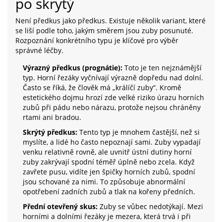
po skrytý
Není předkus jako předkus. Existuje několik variant, které
se liší podle toho, jakým směrem jsou zuby posunuté.
Rozpoznání konkrétního typu je klíčové pro výběr
správné léčby.
Výrazný předkus (prognátie):
Toto je ten nejznámější
typ. Horní řezáky vyčnívají výrazně dopředu nad dolní.
Často se říká, že člověk má „králíčí zuby“. Kromě
estetického dojmu hrozí zde velké riziko úrazu horních
zubů při pádu nebo nárazu, protože nejsou chráněny
rtami ani bradou.
Skrýtý předkus:
Tento typ je mnohem častější, než si
myslíte, a lidé ho často nepoznají sami. Zuby vypadají
venku relativně rovně, ale uvnitř ústní dutiny horní
zuby zakrývají spodní téměř úplně nebo zcela. Když
zavřete pusu, vidíte jen špičky horních zubů, spodní
jsou schované za nimi. To způsobuje abnormální
opotřebení zadních zubů a tlak na kořeny předních.
Přední otevřený skus:
Zuby se vůbec nedotýkají. Mezi
horními a dolními řezáky je mezera, která trvá i při