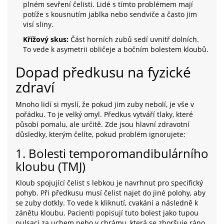
plném sevření čelisti. Lidé s tímto problémem mají
potíže s kousnutím jablka nebo sendviče a často jim
visí sliny.
Křížový skus:
Část horních zubů sedí uvnitř dolních.
To vede k asymetrii obličeje a bočním bolestem kloubů.
Dopad předkusu na fyzické
zdraví
Mnoho lidí si myslí, že pokud jim zuby nebolí, je vše v
pořádku. To je velký omyl. Předkus vytváří tlaky, které
působí pomalu, ale určitě. Zde jsou hlavní zdravotní
důsledky, kterým čelíte, pokud problém ignorujete:
1. Bolesti temporomandibulárního
kloubu (TMJ)
Kloub spojující čelist s lebkou je navrhnut pro specifický
pohyb. Při předkusu musí čelist najet do jiné polohy, aby
se zuby dotkly. To vede k kliknutí, cvakání a následně k
zánětu kloubu. Pacienti popisují tuto bolest jako tupou
pulsaci za uchem nebo v chrámu, která se zhoršuje ráno