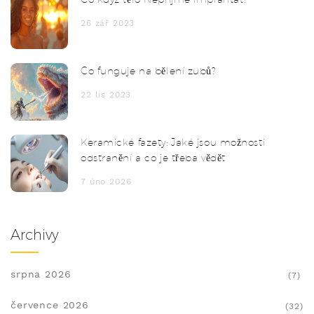
26 zář 2023
Co funguje na bělení zubů?
22 lis 2023
Keramické fazety: Jaké jsou možnosti
odstranění a co je třeba vědět
7 úno 2026
Archivy
srpna 2026
(7)
července 2026
(32)