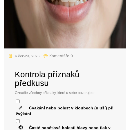
Komentáře 0
6 června, 2026
Kontrola příznaků
předkusu
Označte všechny příznaky, které u sebe pozorujete:
🦴
Cvakání nebo bolest v kloubech (u uší) při
žvýkání
🤕
Časté napěťové bolesti hlavy nebo tlak v