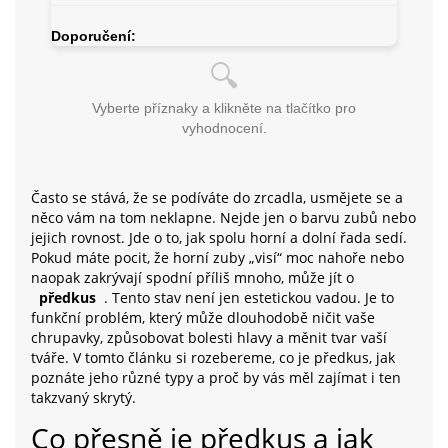
Doporučení:
🔍
Vyberte příznaky a klikněte na tlačítko pro
vyhodnocení.
Často se stává, že se podíváte do zrcadla, usmějete se a
něco vám na tom neklapne. Nejde jen o barvu zubů nebo
jejich rovnost. Jde o to, jak spolu horní a dolní řada sedí.
Pokud máte pocit, že horní zuby „visí“ moc nahoře nebo
naopak zakrývají spodní příliš mnoho, může jít o
předkus
. Tento stav není jen estetickou vadou. Je to
funkční problém, který může dlouhodobě ničit vaše
chrupavky, způsobovat bolesti hlavy a měnit tvar vaší
tváře. V tomto článku si rozebereme, co je předkus, jak
poznáte jeho různé typy a proč by vás měl zajímat i ten
takzvaný skrytý.
Co přesně je předkus a jak