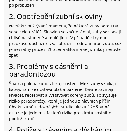
po probuzení.
2. Opotřebění zubní skloviny
Neefektivní žvýkání znamená, že některé zuby berou na
sebe celou zátěž. Sklovina se začne lámat, zuby se stávají
citlivé na studené a teplé jídlo. V případě skrytého
předkusu dochází k tzv.
abrazi
- odírání hran zubů, což
je nevratný proces. Ztracená sklovina se již nikdy neroste
zpět.
3. Problémy s dásněmi a
paradontózou
Špatná poloha zubů ztěžuje čištění. Mezi zuby vznikají
kapsy, kam se dostává plak a bakterie. Dásně začínají
krvácet, recesovat a vystavovat kořeny zubů. To zvyšuje
riziko paradontózy, která je jednou z hlavních příčin
úbytku zubů u dospělých. Studie ukazují, že špatná
okluzie je jedním z faktorů rizika pro ztrátu kostního
podloží zubů.
4. Potíže s trávením a dýcháním