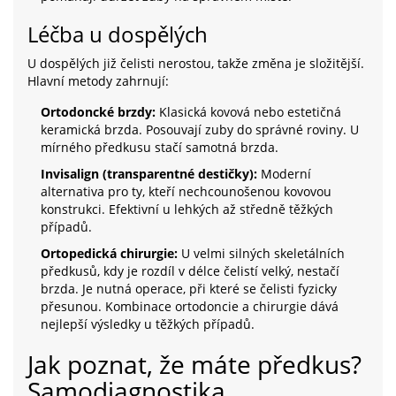
Léčba u dospělých
U dospělých již čelisti nerostou, takže změna je složitější.
Hlavní metody zahrnují:
Ortodoncké brzdy:
Klasická kovová nebo estetičná
keramická brzda. Posouvají zuby do správné roviny. U
mírného předkusu stačí samotná brzda.
Invisalign (transparentné destičky):
Moderní
alternativa pro ty, kteří nechcounošenou kovovou
konstrukci. Efektivní u lehkých až středně těžkých
případů.
Ortopedická chirurgie:
U velmi silných skeletálních
předkusů, kdy je rozdíl v délce čelistí velký, nestačí
brzda. Je nutná operace, při které se čelisti fyzicky
přesunou. Kombinace ortodoncie a chirurgie dává
nejlepší výsledky u těžkých případů.
Jak poznat, že máte předkus?
Samodiagnostika