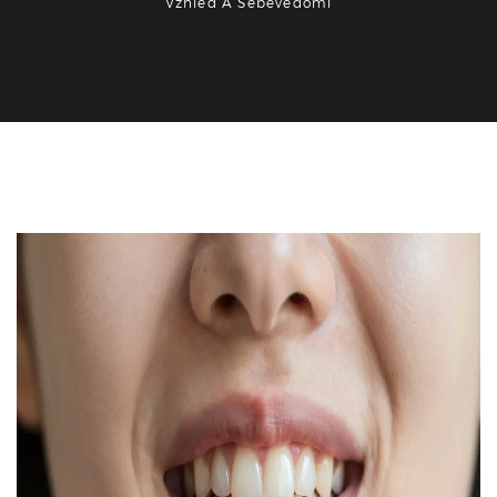
Vzhled A Sebevědomí
Zdraví a péče o zuby