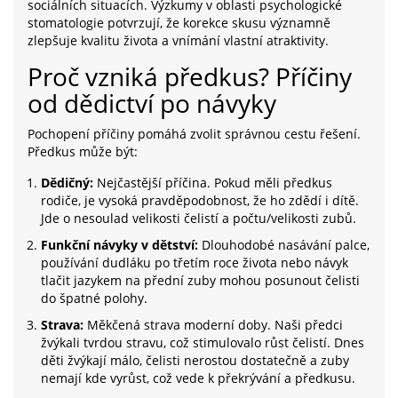
sociálních situacích. Výzkumy v oblasti psychologické
stomatologie potvrzují, že korekce skusu významně
zlepšuje kvalitu života a vnímání vlastní atraktivity.
Proč vzniká předkus? Příčiny
od dědictví po návyky
Pochopení příčiny pomáhá zvolit správnou cestu řešení.
Předkus může být:
Dědičný:
Nejčastější příčina. Pokud měli předkus
rodiče, je vysoká pravděpodobnost, že ho zdědí i dítě.
Jde o nesoulad velikosti čelistí a počtu/velikosti zubů.
Funkční návyky v dětství:
Dlouhodobé nasávání palce,
používání dudláku po třetím roce života nebo návyk
tlačit jazykem na přední zuby mohou posunout čelisti
do špatné polohy.
Strava:
Měkčená strava moderní doby. Naši předci
žvýkali tvrdou stravu, což stimulovalo růst čelistí. Dnes
děti žvýkají málo, čelisti nerostou dostatečně a zuby
nemají kde vyrůst, což vede k překrývání a předkusu.