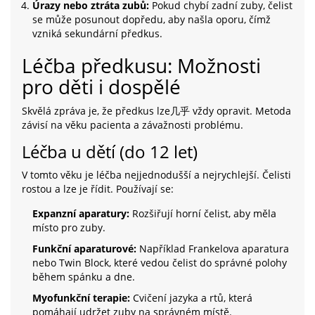
Úrazy nebo ztráta zubů:
Pokud chybí zadní zuby, čelist
se může posunout dopředu, aby našla oporu, čímž
vzniká sekundární předkus.
Léčba předkusu: Možnosti
pro děti i dospělé
Skvělá zpráva je, že předkus lze几乎 vždy opravit. Metoda
závisí na věku pacienta a závažnosti problému.
Léčba u dětí (do 12 let)
V tomto věku je léčba nejjednodušší a nejrychlejší. Čelisti
rostou a lze je řídit. Používají se:
Expanzní aparatury:
Rozšiřují horní čelist, aby měla
místo pro zuby.
Funkční aparaturové:
Například Frankelova aparatura
nebo Twin Block, které vedou čelist do správné polohy
během spánku a dne.
Myofunkční terapie:
Cvičení jazyka a rtů, která
pomáhají udržet zuby na správném místě.