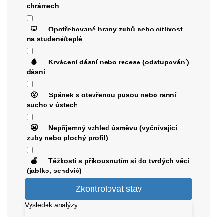
chrámech
🦷
Opotřebované hrany zubů nebo citlivost
na studené/teplé
🩸
Krvácení dásní nebo recese (odstupování)
dásní
😮
Spánek s otevřenou pusou nebo ranní
sucho v ústech
😬
Nepříjemný vzhled úsměvu (vyčnívající
zuby nebo plochý profil)
🍎
Těžkosti s přikousnutím si do tvrdých věcí
(jablko, sendvič)
Zkontrolovat stav
Výsledek analýzy