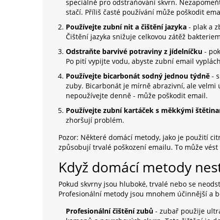
speciálně pro odstraňování skvrn. Nezapomeňt
stačí. Příliš časté používání může poškodit emai
Používejte zubní nit a čištění jazyka
- plak a z
Čištění jazyka snižuje celkovou zátěž bakteriem
Odstraňte barvivé potraviny z jídelníčku
- pok
Po pití vypijte vodu, abyste zubní email vyplách
Používejte bicarbonát sodný jednou týdně
- s
zuby. Bicarbonát je mírně abrazivní, ale velm
nepoužívejte denně - může poškodit email.
Používejte zubní kartáček s měkkými štětin
zhoršují problém.
Pozor: Některé domácí metody, jako je použití citr
způsobují trvalé poškození emailu. To může vést k
Když domácí metody nesta
Pokud skvrny jsou hluboké, trvalé nebo se neodst
Profesionální metody jsou mnohem účinnější a b
Profesionální čištění zubů
- zubař použije ult