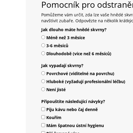
Pomocník pro odstraně
Pomůžeme vám určit, zda lze vaše hnědé skvr
navštívit zubaře. Odpovězte na několik krátký
Jak dlouho máte hnědé skvrny?
Méně než 3 měsíce
3-6 měsíců
Dlouhodobě (více než 6 měsíců)
Jak vypadají skvrny?
Povrchové (viditelné na povrchu)
Hluboké (vyžadují profesionální léčbu)
Není jisté
Připouštíte následující návyky?
Piju kávu nebo čaj denně
Kouřím
Mám špatnou ústní hygienu