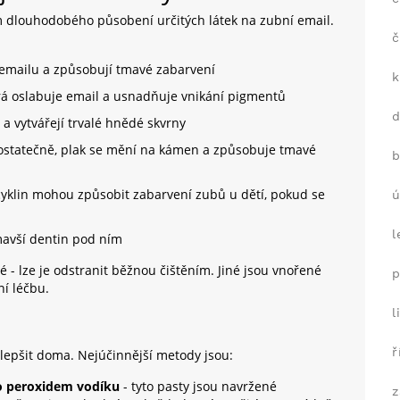
m dlouhodobého působení určitých látek na zubní email.
č
k emailu a způsobují tmavé zabarvení
k
terá oslabuje email a usnadňuje vnikání pigmentů
 a vytvářejí trvalé hnědé skvrny
dostatečně, plak se mění na kámen a způsobuje tmavé
b
acyklin mohou způsobit zabarvení zubů u dětí, pokud se
ú
l
mavší dentin pod ním
 - lze je odstranit běžnou čištěním. Jiné jsou vnořené
p
ní léčbu.
l
ř
lepšit doma. Nejúčinnější metody jsou:
bo peroxidem vodíku
- tyto pasty jsou navržené
z