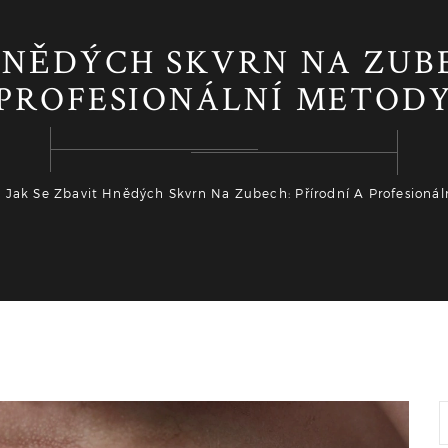
HNĚDÝCH SKVRN NA ZUB
PROFESIONÁLNÍ METOD
Jak Se Zbavit Hnědých Skvrn Na Zubech: Přírodní A Profesioná