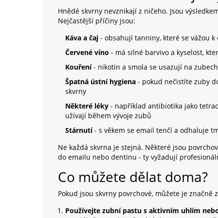
Hnědé skvrny nevznikají z ničeho. Jsou výsledke
Nejčastější příčiny jsou:
Káva a čaj
- obsahují tanniny, které se vážou 
Červené víno
- má silné barvivo a kyselost, k
Kouření
- nikotin a smola se usazují na zubech
Špatná ústní hygiena
- pokud nečistíte zuby 
skvrny
Některé léky
- například antibiotika jako tetr
užívají během vývoje zubů
Stárnutí
- s věkem se email tenčí a odhaluje t
Ne každá skvrna je stejná. Některé jsou povrchové
do emailu nebo dentinu - ty vyžadují profesionál
Co můžete dělat doma?
Pokud jsou skvrny povrchové, můžete je značně z
Používejte zubní pastu s aktivním uhlím ne