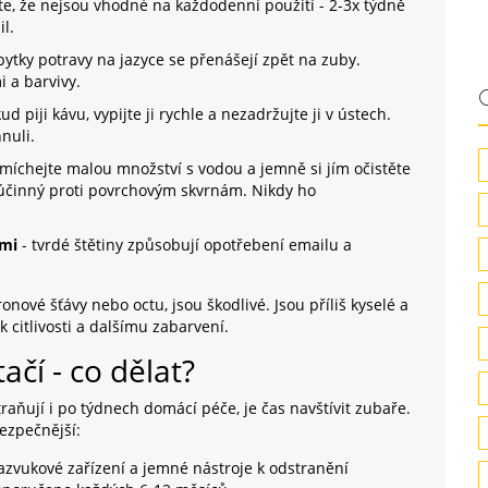
e, že nejsou vhodné na každodenní použití - 2-3x týdně
l.
bytky potravy na jazyce se přenášejí zpět na zuby.
i a barvivy.
ud piji kávu, vypijte ji rychle a nezadržujte ji v ústech.
nuli.
míchejte malou množství s vodou a jemně si jím očistěte
i účinný proti povrchovým skvrnám. Nikdy ho
ami
- tvrdé štětiny způsobují opotřebení emailu a
onové šťávy nebo octu, jsou škodlivé. Jsou příliš kyselé a
 citlivosti a dalšímu zabarvení.
čí - co dělat?
raňují i po týdnech domácí péče, je čas navštívit zubaře.
ezpečnější:
razvukové zařízení a jemné nástroje k odstranění