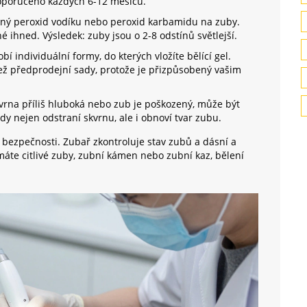
doporučeno každých 6-12 měsíců.
aný peroxid vodíku nebo peroxid karbamidu na zuby.
é ihned. Výsledek: zuby jsou o 2-8 odstínů světlejší.
í individuální formy, do kterých vložíte bělící gel.
ež předprodejní sady, protože je přizpůsobený vašim
vrna příliš hluboká nebo zub je poškozený, může být
dy nejen odstraní skvrnu, ale i obnoví tvar zubu.
i o bezpečnosti. Zubař zkontroluje stav zubů a dásní a
máte citlivé zuby, zubní kámen nebo zubní kaz, bělení