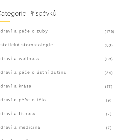
Kategorie Příspěvků
draví a péče o zuby
(179)
stetická stomatologie
(83)
draví a wellness
(68)
draví a péče o ústní dutinu
(34)
draví a krása
(17)
draví a péče o tělo
(9)
draví a fitness
(7)
draví a medicína
(7)