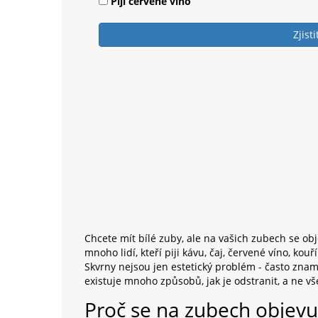
Pijí červené víno
Zjist
Chcete mít bílé zuby, ale na vašich zubech se ob
mnoho lidí, kteří piji kávu, čaj, červené víno, kou
Skvrny nejsou jen estetický problém - často zname
existuje mnoho způsobů, jak je odstranit, a ne v
Proč se na zubech objevu