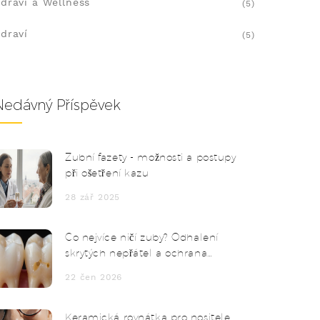
draví a Wellness
(5)
draví
(5)
Nedávný Příspěvek
Zubní fazety - možnosti a postupy
při ošetření kazu
28 zář 2025
Co nejvíce ničí zuby? Odhalení
skrytých nepřátel a ochrana
pomocí E-max korunek
22 čen 2026
Keramická rovnátka pro nositele