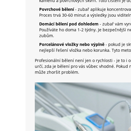
kamenů a povrchových skvrn. Toto čištění je 
Povrchové bělení
- zubař aplikuje koncentrov
Proces trvá 30-60 minut a výsledky jsou viditeln
Domácí bělení pod dohledem
- zubař vám vyrob
Používáte ho doma 1-2 týdny. Je bezpečnější n
zubům.
Porcelánové vložky nebo výplně
- pokud je sk
nejlepší řešení vložka nebo korunka. Tyto meto
Profesionální bělení není jen o rychlosti - je to 
určí, zda je bělení pro vás vůbec vhodné. Pokud 
může zhoršit problém.