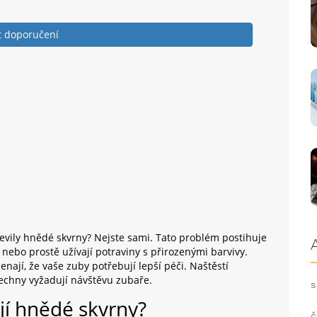
it doporučení
jevily hnědé skvrny? Nejste sami. Tato problém postihuje
ří nebo prostě užívají potraviny s přirozenými barvivy.
nají, že vaše zuby potřebují lepší péči. Naštěstí
šechny vyžadují návštěvu zubaře.
s
jí hnědé skvrny?
č