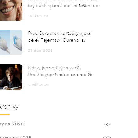
brýlí: Jak vybrat ideální řešení bez
komplikací
16 lis 2025
Proč Curaprox kartáčky vydrží
déle? Tajemství Curenci a
správné péče
21 dub 2026
Názvy jednotlivých zubů:
Praktický průvodce pro rodiče
2 zář 2023
Archivy
rpna 2026
(6)
ervence 2026