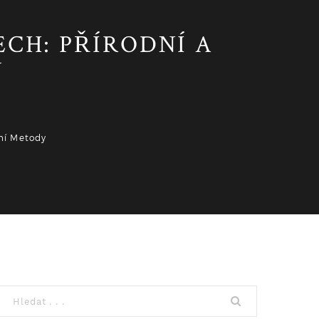
ECH: PŘÍRODNÍ A
Y
lní Metody