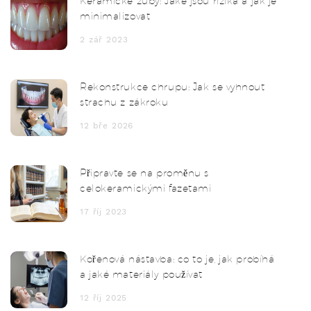
Keramické zuby: Jaké jsou rizika a jak je
minimalizovat
2 zář 2023
Rekonstrukce chrupu: Jak se vyhnout
strachu z zákroku
12 bře 2026
Připravte se na proměnu s
celokeramickými fazetami
17 říj 2023
Kořenová nástavba: co to je, jak probíhá
a jaké materiály používat
12 říj 2025