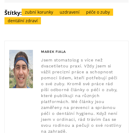
Štítky:
zubní korunky
uzdravení
péče o zuby
dentální zdraví
MAREK FIALA
Jsem stomatolog s více než
dvacetiletou praxí. Vždy jsem si
vážil precizní práce a schopnost
pomoci lidem, kteří potřebují péči
o své zuby. Kromě své práce rád
píši odborné články o péči o zuby,
které publikuji na různých
platformách. Mé články jsou
zaměřeny na prevenci a správnou
péči o dentální hygienu. Když není
jsem v ordinaci, rád trávím čas se
svou rodinou a pečuji o své rostliny
na zahradě.