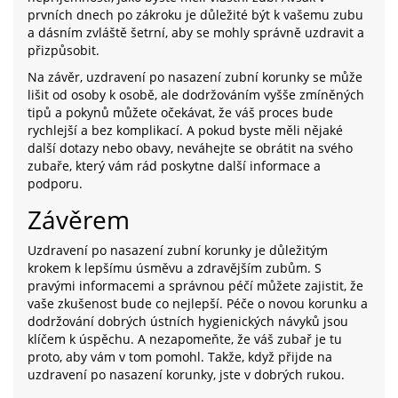
prvních dnech po zákroku je důležité být k vašemu zubu
a dásním zvláště šetrní, aby se mohly správně uzdravit a
přizpůsobit.
Na závěr, uzdravení po nasazení zubní korunky se může
lišit od osoby k osobě, ale dodržováním vyšše zmíněných
tipů a pokynů můžete očekávat, že váš proces bude
rychlejší a bez komplikací. A pokud byste měli nějaké
další dotazy nebo obavy, neváhejte se obrátit na svého
zubaře, který vám rád poskytne další informace a
podporu.
Závěrem
Uzdravení po nasazení zubní korunky je důležitým
krokem k lepšímu úsměvu a zdravějším zubům. S
pravými informacemi a správnou péčí můžete zajistit, že
vaše zkušenost bude co nejlepší. Péče o novou korunku a
dodržování dobrých ústních hygienických návyků jsou
klíčem k úspěchu. A nezapomeňte, že váš zubař je tu
proto, aby vám v tom pomohl. Takže, když přijde na
uzdravení po nasazení korunky, jste v dobrých rukou.