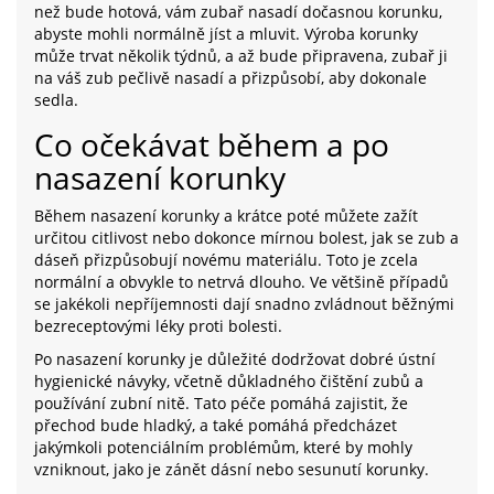
než bude hotová, vám zubař nasadí dočasnou korunku,
abyste mohli normálně jíst a mluvit. Výroba korunky
může trvat několik týdnů, a až bude připravena, zubař ji
na váš zub pečlivě nasadí a přizpůsobí, aby dokonale
sedla.
Co očekávat během a po
nasazení korunky
Během nasazení korunky a krátce poté můžete zažít
určitou citlivost nebo dokonce mírnou bolest, jak se zub a
dáseň přizpůsobují novému materiálu. Toto je zcela
normální a obvykle to netrvá dlouho. Ve většině případů
se jakékoli nepříjemnosti dají snadno zvládnout běžnými
bezreceptovými léky proti bolesti.
Po nasazení korunky je důležité dodržovat dobré ústní
hygienické návyky, včetně důkladného čištění zubů a
používání zubní nitě. Tato péče pomáhá zajistit, že
přechod bude hladký, a také pomáhá předcházet
jakýmkoli potenciálním problémům, které by mohly
vzniknout, jako je zánět dásní nebo sesunutí korunky.