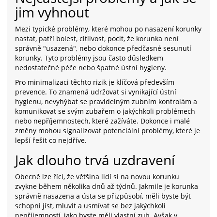
jim vyhnout
Mezi typické problémy, které mohou po nasazení korunky
nastat, patří bolest, citlivost, pocit, že korunka není
správně "usazená", nebo dokonce předčasné sesunutí
korunky. Tyto problémy jsou často důsledkem
nedostatečné péče nebo špatné ústní hygieny.
Pro minimalizaci těchto rizik je klíčová především
prevence. To znamená udržovat si vynikající ústní
hygienu, nevyhýbat se pravidelným zubním kontrolám a
komunikovat se svým zubařem o jakýchkoli problémech
nebo nepříjemnostech, které zažíváte. Dokonce i malé
změny mohou signalizovat potenciální problémy, které je
lepší řešit co nejdříve.
Jak dlouho trvá uzdravení
Obecně lze říci, že většina lidí si na novou korunku
zvykne během několika dnů až týdnů. Jakmile je korunka
správně nasazena a ústa se přizpůsobí, měli byste být
schopni jíst, mluvit a usmívat se bez jakýchkoli
nepříjemností, jako byste měli vlastní zub. Avšak v