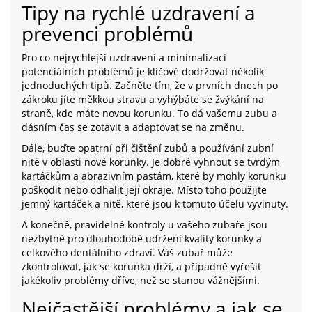
Tipy na rychlé uzdravení a
prevenci problémů
Pro co nejrychlejší uzdravení a minimalizaci
potenciálních problémů je klíčové dodržovat několik
jednoduchých tipů. Začněte tím, že v prvních dnech po
zákroku jíte měkkou stravu a vyhýbáte se žvýkání na
straně, kde máte novou korunku. To dá vašemu zubu a
dásním čas se zotavit a adaptovat se na změnu.
Dále, buďte opatrní při čištění zubů a používání zubní
nitě v oblasti nové korunky. Je dobré vyhnout se tvrdým
kartáčkům a abrazivním pastám, které by mohly korunku
poškodit nebo odhalit její okraje. Místo toho použijte
jemný kartáček a nitě, které jsou k tomuto účelu vyvinuty.
A konečně, pravidelné kontroly u vašeho zubaře jsou
nezbytné pro dlouhodobé udržení kvality korunky a
celkového dentálního zdraví. Váš zubař může
zkontrolovat, jak se korunka drží, a případně vyřešit
jakékoliv problémy dříve, než se stanou vážnějšími.
Nejčastější problémy a jak se