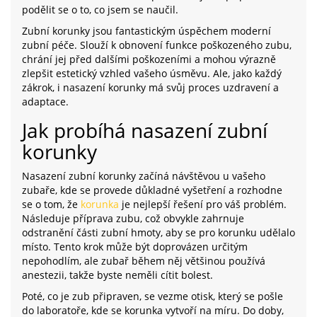
podělit se o to, co jsem se naučil.
Zubní korunky jsou fantastickým úspěchem moderní
zubní péče. Slouží k obnovení funkce poškozeného zubu,
chrání jej před dalšími poškozeními a mohou výrazně
zlepšit estetický vzhled vašeho úsměvu. Ale, jako každý
zákrok, i nasazení korunky má svůj proces uzdravení a
adaptace.
Jak probíhá nasazení zubní
korunky
Nasazení zubní korunky začíná návštěvou u vašeho
zubaře, kde se provede důkladné vyšetření a rozhodne
se o tom, že
korunka
je nejlepší řešení pro váš problém.
Následuje příprava zubu, což obvykle zahrnuje
odstranění části zubní hmoty, aby se pro korunku udělalo
místo. Tento krok může být doprovázen určitým
nepohodlím, ale zubař během něj většinou používá
anestezii, takže byste neměli cítit bolest.
Poté, co je zub připraven, se vezme otisk, který se pošle
do laboratoře, kde se korunka vytvoří na míru. Do doby,