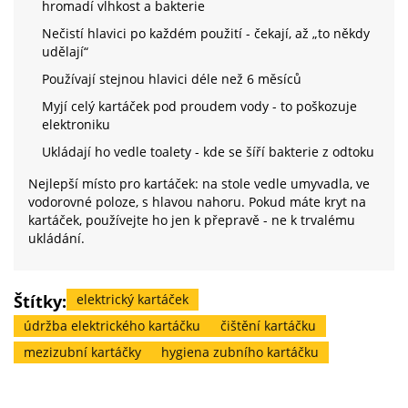
hromadí vlhkost a bakterie
Nečistí hlavici po každém použití - čekají, až „to někdy
udělají“
Používají stejnou hlavici déle než 6 měsíců
Myjí celý kartáček pod proudem vody - to poškozuje
elektroniku
Ukládají ho vedle toalety - kde se šíří bakterie z odtoku
Nejlepší místo pro kartáček: na stole vedle umyvadla, ve
vodorovné poloze, s hlavou nahoru. Pokud máte kryt na
kartáček, používejte ho jen k přepravě - ne k trvalému
ukládání.
Štítky:
elektrický kartáček
údržba elektrického kartáčku
čištění kartáčku
mezizubní kartáčky
hygiena zubního kartáčku