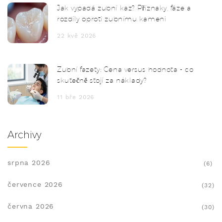
Jak vypadá zubní kaz? Příznaky, fáze a
rozdíly oproti zubnímu kameni
22 kvě 2026
Zubní fazety: Cena versus hodnota - co
skutečně stojí za náklady?
11 bře 2026
Archivy
srpna 2026
(6)
července 2026
(32)
června 2026
(30)