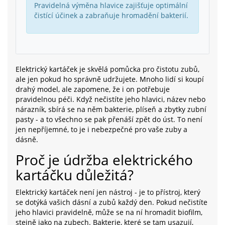
Pravidelná výměna hlavice zajišťuje optimální
čistící účinek a zabraňuje hromadění bakterií.
Elektrický kartáček je skvělá pomůcka pro čistotu zubů,
ale jen pokud ho správně udržujete. Mnoho lidí si koupí
drahý model, ale zapomene, že i on potřebuje
pravidelnou péči. Když nečistíte jeho hlavici, název nebo
nárazník, sbírá se na něm bakterie, plíseň a zbytky zubní
pasty - a to všechno se pak přenáší zpět do úst. To není
jen nepříjemné, to je i nebezpečné pro vaše zuby a
dásně.
Proč je údržba elektrického
kartáčku důležitá?
Elektrický kartáček není jen nástroj - je to přístroj, který
se dotýká vašich dásní a zubů každý den. Pokud nečistíte
jeho hlavici pravidelně, může se na ní hromadit biofilm,
stejně jako na zubech. Bakterie, které se tam usazují,