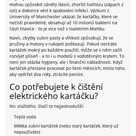
mohou způsobit záněty dásní, zhoršit halitózu (zápach z
úst) a dokonce vést k opakování infekcí. Výzkum z
University of Manchester ukázal, že kartáčky, které se
nečistí pravidelně, obsahují až 10 milionů bakterií na
části hlavice - to je více než v toaletním kbelíku.
Navíc, zbytky zubní pasty a vlhkost způsobují, že se
pružiny a motory v rukojeti poškozují. Pokud necháte
kartáček mokrý po každém použití, může se v něm začít
rozvíjet plíseň - a to i u modelů s vodotěsným krytem. To
není jen otázka hygieny, ale i finanční nákladnosti. Když
kartáček přestane pracovat po šesti měsících, místo toho,
aby vydržel dva roky, ztrácíte peníze.
Co potřebujete k čištění
elektrického kartáčku?
Nic složitého. Stačí to nejjednodušší:
Teplá voda
Měkká zubní kartáček (nebo starý kartáček, který už
nepoužíváte)