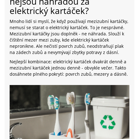
nejsou náhradou za
elektrický kartáček?
Mnoho lidí si myslí, že když používají mezizubní kartáčky,
nemusí se starat o elektrický kartáček. To je nesprávné.
Mezizubní kartáčky jsou doplněk - ne náhrada. Slouží k
čištění mezer mezi zuby, kde elektrický kartáček
nepronikne. Ale nečistí povrch zubů, neodstraňují plak
na zádech zubů a nevymývají zbytky potravy z dásní.
Nejlepší kombinace: elektrický kartáček dvakrát denně a
mezizubní kartáček jednou denně - obvykle večer. Takto
dosáhnete plného pokrytí: povrch zubů, mezery a dásně.