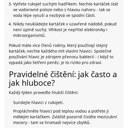
Vytřete rukojeť suchým hadříkem. Nechte kartáček stát
ve vodorovné poloze nebo s hlavou nahoru - tak se
voda lépe vysuší a nezbývá ve spodní části.
Nikdy neukládejte kartáček v uzavřené nádobě, pokud
není úplně suchý. Vlhkost je nepřítel elektroniky i
mikroorganismů.
Pokud máte více členů rodiny, který používají stejný
kartáček, nechte každého mít vlastní hlavici. Společné
používání hlavic je zdrojem přenosu bakterií - i když to
vypadá jako šetření peněz, je to riziko pro zdraví.
Pravidelné čištění: jak často a
jak hluboce?
Každý týden proveďte hlubší čištění:
Sundejte hlavici z rukojeti.
Propláchněte hlavici pod teplou vodou a potřete ji
měkkým kartáčkem. Zvláště pozorně čistěte mezizubní
mezery - tam se hromadí nejvíce zbytků.