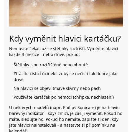
Kdy vyměnit hlavici kartáčku?
Nemusíte čekat, až se štětinky roztříští. Vyměňte hlavici
každé 3 měsíce - nebo dříve, pokud:
Štětinky jsou roztříštěné nebo ohnuté
Ztrácíte čistící účinek - zuby se nečistí tak dobře jako
dříve
Na hlavici se objeví tmavé skvrny nebo pach
Používáte kartáček po nemoci (chřipka, nachlazení)
U některých modelů (např. Philips Sonicare) je na hlavici
barevný indikátor - když zmizí, je čas ji vyměnit. Pokud ho
máte, sledujte ho. Pokud ho nemáte, zapište si den, kdy
jste hlavici nainstalovali - a nastavte si připomínku na
kalendáři.