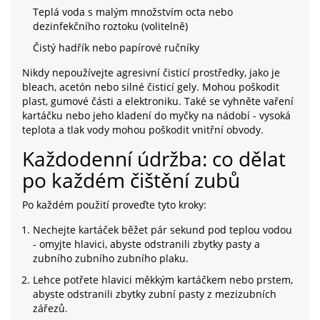
Teplá voda s malým množstvím octa nebo
dezinfekčního roztoku (volitelně)
Čistý hadřík nebo papírové ručníky
Nikdy nepoužívejte agresivní čisticí prostředky, jako je
bleach, acetón nebo silné čisticí gely. Mohou poškodit
plast, gumové části a elektroniku. Také se vyhněte vaření
kartáčku nebo jeho kladení do myčky na nádobí - vysoká
teplota a tlak vody mohou poškodit vnitřní obvody.
Každodenní údržba: co dělat
po každém čištění zubů
Po každém použití proveďte tyto kroky:
Nechejte kartáček běžet pár sekund pod teplou vodou
- omyjte hlavici, abyste odstranili zbytky pasty a
zubního zubního zubního plaku.
Lehce potřete hlavici měkkým kartáčkem nebo prstem,
abyste odstranili zbytky zubní pasty z mezizubních
zářezů.