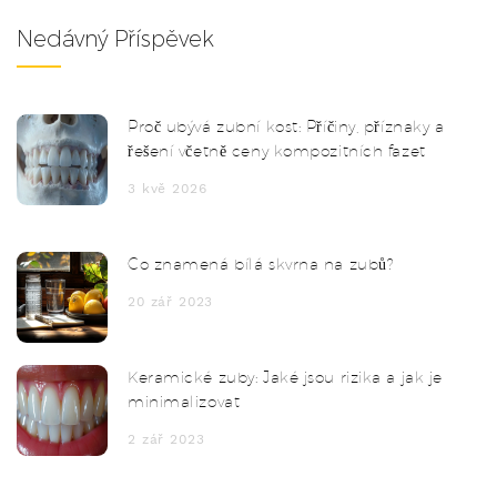
Nedávný Příspěvek
Proč ubývá zubní kost: Příčiny, příznaky a
řešení včetně ceny kompozitních fazet
3 kvě 2026
Co znamená bílá skvrna na zubů?
20 zář 2023
Keramické zuby: Jaké jsou rizika a jak je
minimalizovat
2 zář 2023