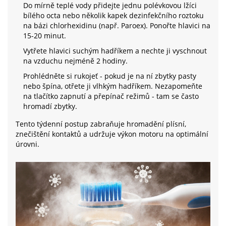
Do mírně teplé vody přidejte jednu polévkovou lžíci
bílého octa nebo několik kapek dezinfekčního roztoku
na bázi chlorhexidinu (např. Paroex). Ponořte hlavici na
15-20 minut.
Vytřete hlavici suchým hadříkem a nechte ji vyschnout
na vzduchu nejméně 2 hodiny.
Prohlédněte si rukojeť - pokud je na ní zbytky pasty
nebo špína, otřete ji vlhkým hadříkem. Nezapomeňte
na tlačítko zapnutí a přepínač režimů - tam se často
hromadí zbytky.
Tento týdenní postup zabraňuje hromadění plísní,
znečištění kontaktů a udržuje výkon motoru na optimální
úrovni.