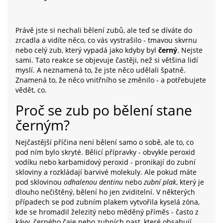
Právě jste si nechali bělení zubů, ale teď se díváte do
zrcadla a vidíte něco, co vás vystrašilo - tmavou skvrnu
nebo celý zub, který vypadá jako kdyby byl
černý
. Nejste
sami. Tato reakce se objevuje častěji, než si většina lidí
myslí. A neznamená to, že jste něco udělali špatně.
Znamená to, že něco vnitřního se změnilo - a potřebujete
vědět, co.
Proč se zub po bělení stane
černým?
Nejčastější příčina není bělení samo o sobě, ale to, co
pod ním bylo skryté. Bělicí přípravky - obvykle peroxid
vodíku nebo karbamidový peroxid - pronikají do zubní
skloviny a rozkládají barvivé molekuly. Ale pokud máte
pod sklovinou
odhalenou dentinu
nebo
zubní plak
, který je
dlouho nečištěný, bělení ho jen zviditelní. V některých
případech se pod zubním plakem vytvořila kyselá zóna,
kde se hromadil železitý nebo měděný příměs - často z
kávy, černého čaje nebo zubních past, které obsahují