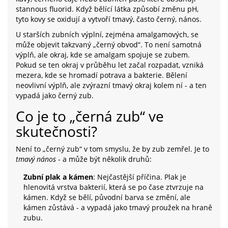
stannous fluorid. Když bělící látka způsobí změnu pH,
tyto kovy se oxidují a vytvoří tmavý, často černý, nános.
U starších zubních výplní, zejména amalgamových, se
může objevit takzvaný „černý obvod“. To není samotná
výplň, ale okraj, kde se amalgam spojuje se zubem.
Pokud se ten okraj v průběhu let začal rozpadat, vzniká
mezera, kde se hromadí potrava a bakterie. Bělení
neovlivní výplň, ale zvýrazní tmavý okraj kolem ní - a ten
vypadá jako černý zub.
Co je to „černá zub“ ve
skutečnosti?
Není to „černý zub“ v tom smyslu, že by zub zemřel. Je to
tmavý nános
- a může být několik druhů:
Zubní plak a kámen
: Nejčastější příčina. Plak je
hlenovitá vrstva bakterií, která se po čase ztvrzuje na
kámen. Když se bělí, původní barva se změní, ale
kámen zůstává - a vypadá jako tmavý proužek na hraně
zubu.