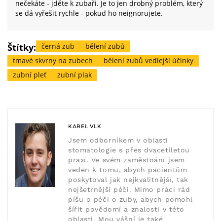
nečekáte - jděte k zubaři. Je to jen drobný problém, který
se dá vyřešit rychle - pokud ho neignorujete.
Štítky:
černá zub
bělení zubů
tmavé skvrny na zubech
bělení zubů vedlejší účinky
zubní pleť
zubní plak
KAREL VLK
Jsem odborníkem v oblasti
stomatologie s přes dvacetiletou
praxí. Ve svém zaměstnání jsem
veden k tomu, abych pacientům
poskytoval jak nejkvalitnější, tak
nejšetrnější péči. Mimo práci rád
píšu o péči o zuby, abych pomohl
šířit povědomí a znalosti v této
oblasti. Mou vášní je také