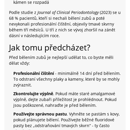
kámen se rozpadá
Podle studie z
Journal of Clinical Periodontology
(2023) se u
68 % pacientů, kteří si nechali bělení zubů a poté
nevykonali profesionální čištění, objevily tmavé skvrny
během tří měsíců. U tří z nich se vývoj zhoršil na zánět
dásní v následujícím roce.
Jak tomu předcházet?
Před bělením zubů je nejlepší udělat to, co byste měli
dělat vždy:
Profesionální čištění
- minimálně 14 dní před bělením.
To odstraní všechny plaky a kameny, které by se mohly
zvýraznit.
Zkontrolujte výplně
. Pokud máte staré amalgamové
výplně, dejte zubaři příležitost je prohlédnout. Pokud
jsou poškozené, nahraďte je před bělením.
Používejte správnou pastu
. Vyhněte se pastám s kovy,
pokud plánujete bělení. Používejte běžné fluoridové
pasty bez „odstraňování tmavých skvrn“ - ty často