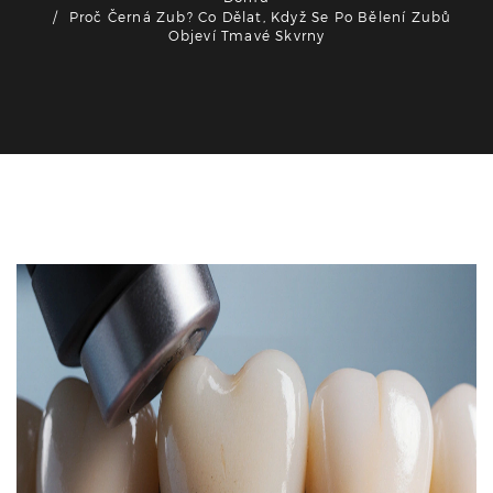
Proč Černá Zub? Co Dělat, Když Se Po Bělení Zubů
Objeví Tmavé Skvrny
Zdraví a péče o zuby