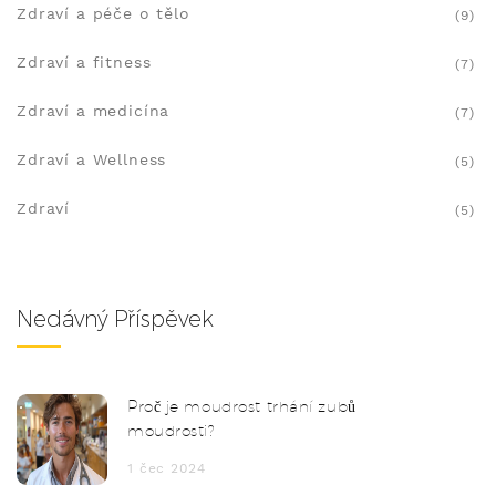
Zdraví a péče o tělo
(9)
Zdraví a fitness
(7)
Zdraví a medicína
(7)
Zdraví a Wellness
(5)
Zdraví
(5)
Nedávný Příspěvek
Proč je moudrost trhání zubů
moudrosti?
1 čec 2024