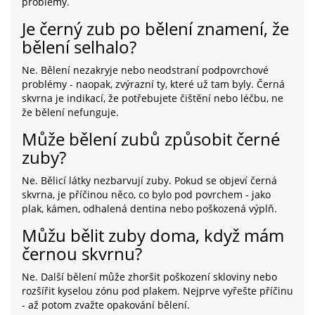
problémy.
Je černý zub po bělení znamení, že
bělení selhalo?
Ne. Bělení nezakryje nebo neodstraní podpovrchové
problémy - naopak, zvýrazní ty, které už tam byly. Černá
skvrna je indikací, že potřebujete čištění nebo léčbu, ne
že bělení nefunguje.
Může bělení zubů způsobit černé
zuby?
Ne. Bělicí látky nezbarvují zuby. Pokud se objeví černá
skvrna, je příčinou něco, co bylo pod povrchem - jako
plak, kámen, odhalená dentina nebo poškozená výplň.
Můžu bělit zuby doma, když mám
černou skvrnu?
Ne. Další bělení může zhoršit poškození skloviny nebo
rozšířit kyselou zónu pod plakem. Nejprve vyřešte příčinu
- až potom zvažte opakování bělení.