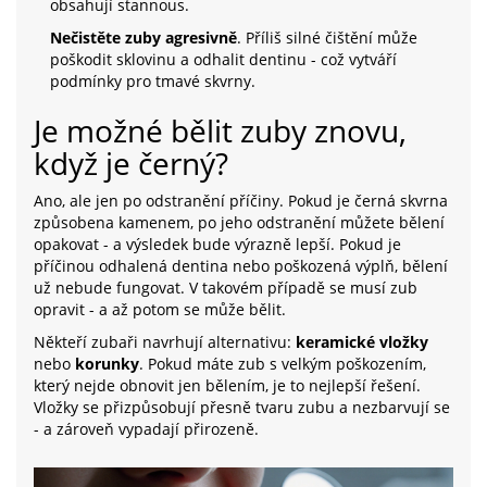
obsahují stannous.
Nečistěte zuby agresivně
. Příliš silné čištění může
poškodit sklovinu a odhalit dentinu - což vytváří
podmínky pro tmavé skvrny.
Je možné bělit zuby znovu,
když je černý?
Ano, ale jen po odstranění příčiny. Pokud je černá skvrna
způsobena kamenem, po jeho odstranění můžete bělení
opakovat - a výsledek bude výrazně lepší. Pokud je
příčinou odhalená dentina nebo poškozená výplň, bělení
už nebude fungovat. V takovém případě se musí zub
opravit - a až potom se může bělit.
Někteří zubaři navrhují alternativu:
keramické vložky
nebo
korunky
. Pokud máte zub s velkým poškozením,
který nejde obnovit jen bělením, je to nejlepší řešení.
Vložky se přizpůsobují přesně tvaru zubu a nezbarvují se
- a zároveň vypadají přirozeně.