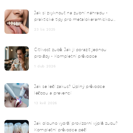
Jak si zvyknout na zubní náhradu -
praktické tipy pro metalokeramickou
korunku
23 lis 2025
Citlivost zubů: Jak ji porazit jednou
provždy - Kompletní průvodce
1 dub 2026
Jak se lečí zakus? Úplný průvodce
léčbou a prevencí
13 kvě 2026
Jak dlouho vydrží provizorní výplň zubu?
Kompletní průvodce péčí