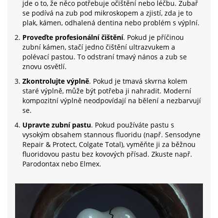
jde o to, že něco potřebuje očištění nebo léčbu. Zubař
se podívá na zub pod mikroskopem a zjistí, zda je to
plak, kámen, odhalená dentina nebo problém s výplní.
Proveďte profesionální čištění
. Pokud je příčinou
zubní kámen, stačí jedno čištění ultrazvukem a
polévací pastou. To odstraní tmavý nános a zub se
znovu osvětlí.
Zkontrolujte výplně
. Pokud je tmavá skvrna kolem
staré výplně, může být potřeba ji nahradit. Moderní
kompozitní výplně neodpovídají na bělení a nezbarvují
se.
Upravte zubní pastu
. Pokud používáte pastu s
vysokým obsahem stannous fluoridu (např. Sensodyne
Repair & Protect, Colgate Total), vyměňte ji za běžnou
fluoridovou pastu bez kovových přísad. Zkuste např.
Parodontax nebo Elmex.