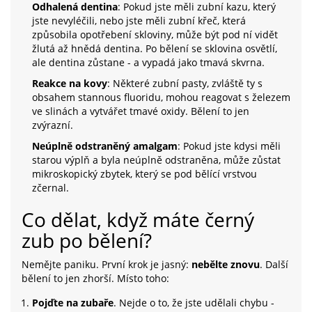
Odhalená dentina
: Pokud jste měli zubní kazu, který
jste nevyléčili, nebo jste měli zubní křeč, která
způsobila opotřebení skloviny, může být pod ní vidět
žlutá až hnědá dentina. Po bělení se sklovina osvětlí,
ale dentina zůstane - a vypadá jako tmavá skvrna.
Reakce na kovy
: Některé zubní pasty, zvláště ty s
obsahem stannous fluoridu, mohou reagovat s železem
ve slinách a vytvářet tmavé oxidy. Bělení to jen
zvýrazní.
Neúplně odstraněný amalgam
: Pokud jste kdysi měli
starou výplň a byla neúplně odstraněna, může zůstat
mikroskopický zbytek, který se pod bělící vrstvou
zčernal.
Co dělat, když máte černý
zub po bělení?
Nemějte paniku. První krok je jasný:
nebělte znovu
. Další
bělení to jen zhorší. Místo toho:
Pojďte na zubaře
. Nejde o to, že jste udělali chybu -