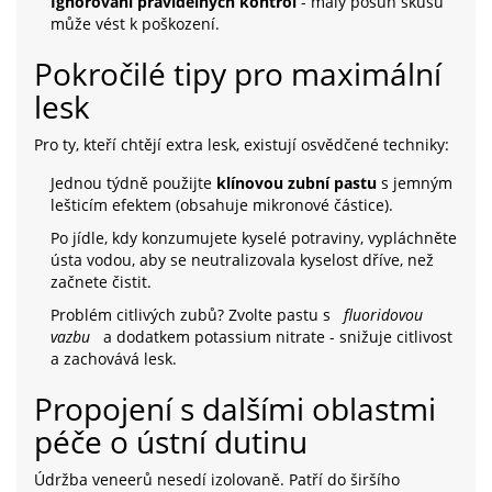
Ignorování pravidelných kontrol
- malý posun skusu
může vést k poškození.
Pokročilé tipy pro maximální
lesk
Pro ty, kteří chtějí extra lesk, existují osvědčené techniky:
Jednou týdně použijte
klínovou zubní pastu
s jemným
lešticím efektem (obsahuje mikronové částice).
Po jídle, kdy konzumujete kyselé potraviny, vypláchněte
ústa vodou, aby se neutralizovala kyselost dříve, než
začnete čistit.
Problém citlivých zubů? Zvolte pastu s
fluoridovou
vazbu
a dodatkem potassium nitrate - snižuje citlivost
a zachovává lesk.
Propojení s dalšími oblastmi
péče o ústní dutinu
Údržba veneerů nesedí izolovaně. Patří do širšího