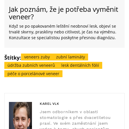
Jak poznám, že je potřeba vyměnit
veneer?
Když se po opakovaném leštění neobnoví lesk, objeví se
trvalé skvrny, praskliny nebo citlivost, je čas na výměnu.
Konzultace se specialistou poskytne přesnou diagnózu.
Štítky:
veneers zuby
zubní lamináty
údržba zubních veneerů
lesk dentálních fólií
péče o porcelánové veneer
KAREL VLK
Jsem odborníkem v oblasti
stomatologie s přes dvacetiletou
praxí. Ve svém zaměstnání jsem