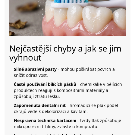
Nejčastější chyby a jak se jim
vyhnout
Silné abrazivní pasty
- mohou poškrábat povrch a
snížit odrazivost.
Časté používání bílících pásků
- chemikálie v bělících
produktech reagují s kompozitními materiály a
způsobují ztrátu lesku.
Zapomenutá dentální nit
- hromadící se plak podél
okrajů vede k dekolorizaci a kavitám.
Nesprávná technika kartáčení
- tvrdý tlak způsobuje
mikroporézní trhliny, zvláště u kompozitu.