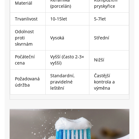
Materiál
(porcelán)
pryskyřice
Trvanlivost
10‑15let
5‑7let
Odolnost
proti
Vysoká
Střední
skvrnám
Počáteční
Vyšší (často 2‑3×
Nižší
cena
vyšší)
Standardní,
Častější
Požadovaná
pravidelné
kontrola a
údržba
leštění
výměna