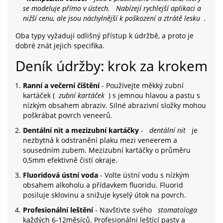
se modeluje přímo v ústech.
Nabízejí rychlejší aplikaci a
nižší cenu, ale jsou náchylnější k poškození a ztrátě lesku
.
Oba typy vyžadují odlišný přístup k údržbě, a proto je
dobré znát jejich specifika.
Deník údržby: krok za krokem
Ranní a večerní čištění
- Používejte měkký zubní
kartáček (
zubní kartáček
) s jemnou hlavou a pastu s
nízkým obsahem abraziv. Silné abrazivní složky mohou
poškrábat povrch veneerů.
Dentální nit a mezizubní kartáčky
-
dentální nit
je
nezbytná k odstranění plaku mezi veneerem a
sousedním zubem. Mezizubní kartáčky o průměru
0,5mm efektivně čistí okraje.
Fluoridová ústní voda
- Volte ústní vodu s nízkým
obsahem alkoholu a přídavkem fluoridu. Fluorid
posiluje sklovinu a snižuje kyselý útok na povrch.
Profesionální leštění
- Navštivte svého
stomatologa
každých 6‑12měsíců. Profesionální leštící pasty a