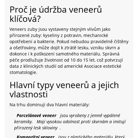
Proč je údržba veneerů
klíčová?
Veneers zuby jsou vystaveny stejným vlivům jako
přirozené zuby: kyseliny z potravin, mechanické
opotřebení a bakterie. Pokud nebudou pravidelně čištěny
a ošetřovány, může dojít k ztrátě lesku, vzniku skvrn a
dokonce i k poškození samotného materiálu. Správná
péče prodlužuje životnost od 10 do 15 let, což potvrzují
data z klinických studií od americké Asociace estetické
stomatologie.
Hlavní typy veneerů a jejich
vlastnosti
Na trhu dominují dva hlavní materiály:
Porcelánové veneer
jsou vyrobeny z jemně vypálené
keramiky.
Mají vysokou odolnost proti skvrnám a imitují
přirozený lesk skloviny
.
Kompozitní veneer
jsou z plastického materiálu, který