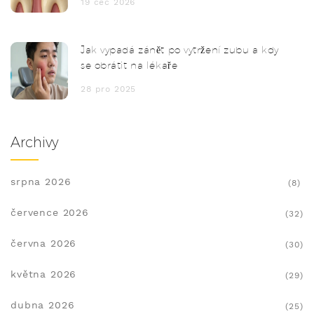
19 čec 2026
Jak vypadá zánět po vytržení zubu a kdy
se obrátit na lékaře
28 pro 2025
Archivy
srpna 2026
(8)
července 2026
(32)
června 2026
(30)
května 2026
(29)
dubna 2026
(25)