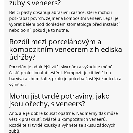
zuby s veneers?
Bělicí pasty obsahují abrazivní částice, které mohou
poškrábat povrch, zejména kompozitní veneer. Lepší je
vybrat bělení pod dohledem stomatologa před instalací
nebo po ní, pokud je to nutné.
Rozdíl mezi porcelánovým a
kompozitním veneerem z hlediska
údržby?
Porcelán je odolnější vůči skvrnám a vyžaduje méně
časté profesionální leštění. Kompozit je citlivější na
barviva a chemikálie, proto je potřeba častější kontrola a
výměna.
Mohu jíst tvrdé potraviny, jako
jsou ořechy, s veneers?
Ano, ale je dobré kousat opatrně. Nadměrný tlak může
vést k prasknutí, zvláště u kompozitních veneerů.
Rozdělte si tvrdé kousky a vyhněte se skusu zádových
zubů.