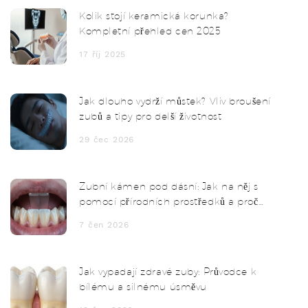
Kolik stojí keramická korunka?
Kompletní přehled cen 2025
17 říj 2025
Jak dlouho vydrží můstek? Vliv broušení
zubů a tipy pro delší životnost
29 čec 2026
Zubní kámen pod dásní: Jak na něj s
pomocí přírodních prostředků a proč
nestačí jen sóda
7 čen 2026
Jak vypadají zdravé zuby: Průvodce k
bílému a silnému úsměvu