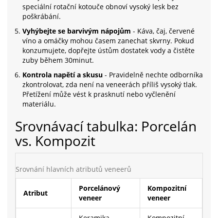
speciální rotační kotouče obnoví vysoký lesk bez
poškrábání.
Vyhýbejte se barvivým nápojům
- Káva, čaj, červené
víno a omáčky mohou časem zanechat skvrny. Pokud
konzumujete, dopřejte ústům dostatek vody a čistěte
zuby během 30minut.
Kontrola napětí a skusu
- Pravidelně nechte odborníka
zkontrolovat, zda není na veneerách příliš vysoký tlak.
Přetížení může vést k prasknutí nebo vyčlenění
materiálu.
Srovnávací tabulka: Porcelán
vs. Kompozit
Srovnání hlavních atributů veneerů
Porcelánový
Kompozitní
Atribut
veneer
veneer
Keramika
Kompozitní