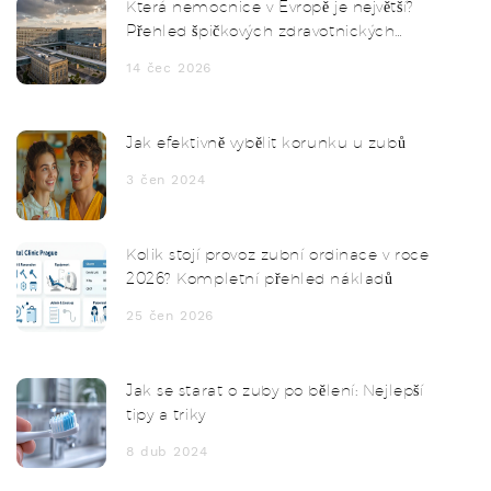
Která nemocnice v Evropě je největší?
Přehled špičkových zdravotnických
center
14 čec 2026
Jak efektivně vybělit korunku u zubů
3 čen 2024
Kolik stojí provoz zubní ordinace v roce
2026? Kompletní přehled nákladů
25 čen 2026
Jak se starat o zuby po bělení: Nejlepší
tipy a triky
8 dub 2024