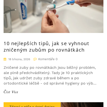
10 nejlepších tipů, jak se vyhnout
zničeným zubům po rovnátkách
Komentáře 0
18 března, 2026
Zničené zuby po rovnátkách jsou běžný problém,
ale plně předchváditelný. Tady je 10 praktických
tipů, jak udržet zuby zdravé během a po
ortodontické léčbě - od správné hygieny po výběr
správných produktů.
Číst Více
Zdraví a péče o ústní dutinu