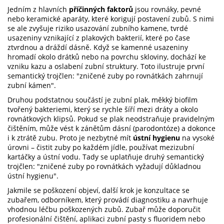
Jedním z hlavních
příčinných faktorů
jsou
rovnáky
,
pevné
nebo keramické aparáty, které korigují postavení zubů
. S nimi
se ale zvyšuje riziko usazování
zubního kamene
,
tvrdé
usazeniny vznikající z plakových bakterií, které po čase
ztvrdnou a dráždí dásně
. Když se kamenné usazeniny
hromadí okolo drátků nebo na povrchu skloviny, dochází ke
vzniku kazu a oslabení zubní struktury. Toto ilustruje první
semantický trojčlen: "zničené zuby po rovnátkách zahrnují
zubní kámen".
Druhou podstatnou součástí je
zubní plak
,
měkký biofilm
tvořený bakteriemi, který se rychle šíří mezi dráty a okolo
rovnátkových klipsů
. Pokud se plak neodstraňuje pravidelným
čištěním, může vést k zánětům dásní (parodontóze) a dokonce
i k ztrátě zubu. Proto je nezbytné mít
ústní hygienu
na vysoké
úrovni – čistit zuby po každém jídle, používat mezizubní
kartáčky a ústní vodu. Tady se uplatňuje druhý semantický
trojčlen: "zničené zuby po rovnátkách vyžadují důkladnou
ústní hygienu".
Jakmile se poškození objeví, další krok je konzultace se
zubařem
,
odborníkem, který provádí diagnostiku a navrhuje
vhodnou léčbu poškozených zubů
. Zubař může doporučit
profesionální čištění, aplikaci zubní pasty s fluoridem nebo