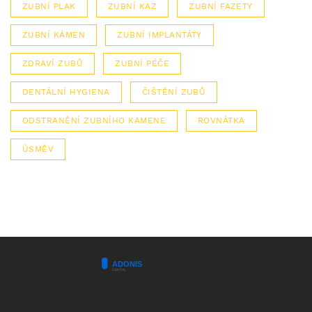
ZUBNÍ PLAK
ZUBNÍ KAZ
ZUBNÍ FAZETY
ZUBNÍ KÁMEN
ZUBNÍ IMPLANTÁTY
ZDRAVÍ ZUBŮ
ZUBNÍ PÉČE
DENTÁLNÍ HYGIENA
ČIŠTĚNÍ ZUBŮ
ODSTRANĚNÍ ZUBNÍHO KAMENE
ROVNÁTKA
ÚSMĚV