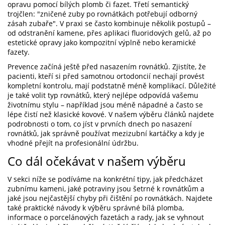
opravu pomocí bílých plomb či fazet. Třetí semantický
trojčlen: "zničené zuby po rovnátkách potřebují odborný
zásah zubaře". V praxi se často kombinuje několik postupů –
od odstranění kamene, přes aplikaci fluoridových gelů, až po
estetické opravy jako kompozitní výplně nebo keramické
fazety.
Prevence začíná ještě před nasazením rovnátků. Zjistíte, že
pacienti, kteří si před samotnou ortodoncií nechají provést
kompletní kontrolu, mají podstatně méně komplikací. Důležité
je také volit typ rovnátků, který nejlépe odpovídá vašemu
životnímu stylu – například
jsou méně nápadné a často se
lépe čistí než klasické kovové. V našem výběru článků najdete
podrobnosti o tom, co jíst v prvních dnech po nasazení
rovnátků, jak správně používat mezizubní kartáčky a kdy je
vhodné přejít na profesionální údržbu.
Co dál očekávat v našem výběru
V sekci níže se podíváme na konkrétní tipy, jak předcházet
zubnímu kameni, jaké potraviny jsou šetrné k rovnátkům a
jaké jsou nejčastější chyby při čištění po rovnátkách. Najdete
také praktické návody k výběru správné bílá plomba,
informace o porcelánových fazetách a rady, jak se vyhnout