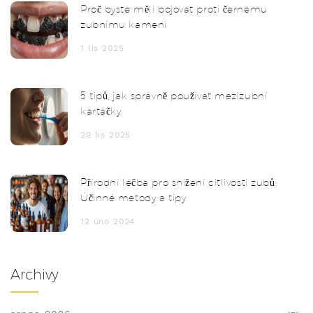
Proč byste měli bojovat proti černému
zubnímu kameni
1 lis 2025
5 tipů, jak správně používat mezizubní
kartáčky
29 lis 2025
Přírodní léčba pro snížení citlivosti zubů:
Účinné metody a tipy
12 úno 2024
Archivy