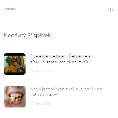
Zdraví
(5)
Nedávný Příspěvek
Opalescence bělení: Bezpečné a
efektivní řešení pro bělení zubů
24 zář 2023
Názvy jednotlivých zubů a jejich vliv na
naše stravování
17 úno 2026