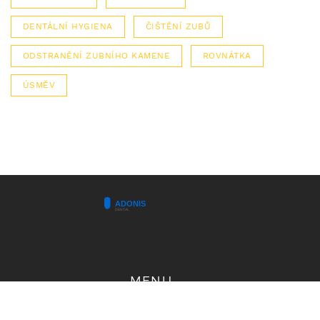
DENTÁLNÍ HYGIENA
ČIŠTĚNÍ ZUBŮ
ODSTRANĚNÍ ZUBNÍHO KAMENE
ROVNÁTKA
ÚSMĚV
MENU
O nás