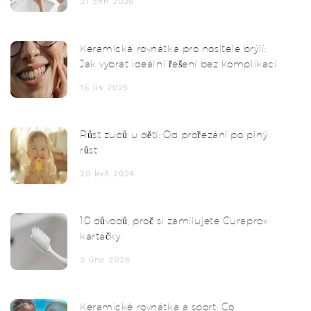
21 čen 2026
Keramická rovnátka pro nositele brýlí:
Jak vybrat ideální řešení bez komplikací
16 lis 2025
Růst zubů u dětí: Od prořezání po plný
růst
20 kvě 2024
10 důvodů, proč si zamilujete Curaprox
kartáčky
2 úno 2026
Keramické rovnátka a sport: Co