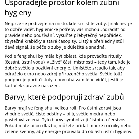
Uspořádejte prostor kolem zubní
hygieny
Nejprve se podívejte na místo, kde si čistíte zuby. Jinak než je
to dobře vidět, hygienické potřeby vás mohou „odradit“ od
pravidelného používání. Vysuňte přebytečný nepořádek,
zbytečné krabičky a staré časopisy. Čistý a přehledný stůl
dává signál, že péče o zuby je důležitá a snadná.
Podle feng shui by měla být oblast, kde provádíte rituály
(česání, ústní vodu), v „živé“ části místnosti – tedy tam, kde je
dobré světlo a pozitivní energie. Umístěte zrcadlo tak, aby
odráželo okno nebo zdroj přirozeného světla. Světlo totiž
podporuje pocit čistoty a pomáhá vám lépe vidět, jestli je
kartáček správně nasazen.
Barvy, které podporují zdraví zubů
Barvy hrají ve feng shui velkou roli. Pro ústní zdraví jsou
vhodné světlé, čisté odstíny – bílá, světle modrá nebo
pastelová zelená. Tyto barvy symbolizují čistotu a čerstvost.
Pokud máte bílou dlažbu, můžete přidat modré ručníky nebo
zelené květiny, aby energie prouvala do oblasti ústní hygieny.