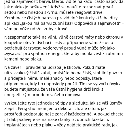
Jedna zajímavost: barva, kterou vidíte na kazu, často napovídá,
jak daleko je poškození. Když se naučíte rozpoznat první
šedou nebo hnědou skvrnu, můžete reagovat dříve.
Kombinace čistých barev a pravidelné kontroly - třeba díky
aplikaci „Jakou má barvu zubní kaz? Odpovědi a zajímavosti“ –
vám pomůže udržet zuby zdravé.
Nezapomeňte také na vůni. Vůně čerstvé máty nebo citronu v
koupelně otevře dýchací cesty a připomene vám, že ústa
potřebují čerstvost. Vodorovný proud vůně může být jako
„vysavač“ pro špatnou energii, která by mohla vést k zubnímu
kameni nebo plaku.
Na závěr – pravidelná údržba je klíčová. Pokud máte
ultrazvukový čistič zubů, umístěte ho na čistý, stabilní povrch
a přidejte k němu malé značky nebo popisky, které
připomenou, kdy ho naposledy použít. Tím se vytvoří návyk a
budete mít jistotu, že vaše ústní hygiena drží krok s
energetickým proudem vašeho domova.
Vyzkoušejte tyto jednoduché tipy a sledujte, jak se váš úsměv
zlepší. Feng shui není jen o dekoracích, ale o tom, jak
prostředí podporuje naše zdraví každodenně. A pokud chcete
jít dál, podívejte se na naše články o zubních fazetách,
implantátech nebo plaku – vždy najdete praktické rady, jak