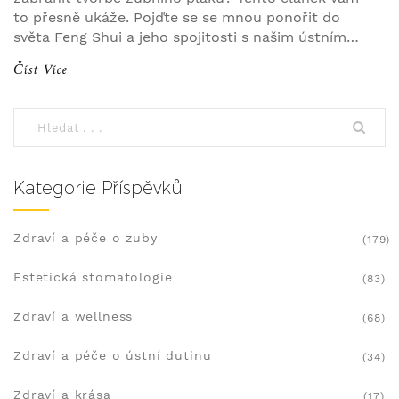
to přesně ukáže. Pojďte se se mnou ponořit do
světa Feng Shui a jeho spojitosti s našim ústním
zdravím. Uvidíte, že i drobné změny v našem
Číst Více
životním stylu mohou mít na zubní zdraví velký
dopad. Zjistěte, jak můžeme pomocí těchto
starodávných pravidel zlepšit svůj úsměv.
Kategorie Příspěvků
Zdraví a péče o zuby
(179)
Estetická stomatologie
(83)
Zdraví a wellness
(68)
Zdraví a péče o ústní dutinu
(34)
Zdraví a krása
(17)