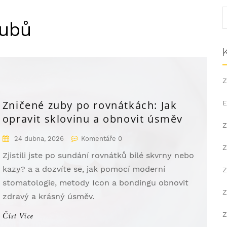
zubů
Z
Zničené zuby po rovnátkách: Jak
E
opravit sklovinu a obnovit úsměv
Z
24 dubna, 2026
Komentáře 0
Z
Zjistili jste po sundání rovnátků bílé skvrny nebo
kazy? a a dozvíte se, jak pomocí moderní
Z
stomatologie, metody Icon a bondingu obnovit
Z
zdravý a krásný úsměv.
Z
Číst Více