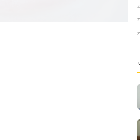
Z
Z
Z