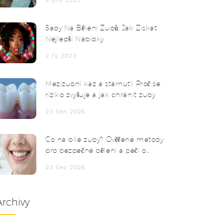
9 pro 2025
Sady Na Bělení Zubů: Jak Získat
Nejlepší Nabídky
2 říj 2023
Mezizubní kaz a stárnutí: Proč se
riziko zvyšuje a jak chránit zuby
23 čen 2026
Co na bílé zuby? Ověřené metody
pro bezpečné bělení a péči o
sklovinu
23 čec 2026
Archivy