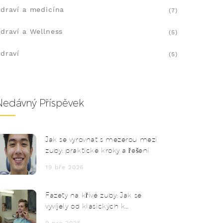
draví a medicína
(7)
draví a Wellness
(5)
draví
(5)
Nedávný Příspěvek
Jak se vyrovnat s mezerou mezi
zuby: praktické kroky a řešení
19 bře 2026
Fazety na křivé zuby: Jak se
vyvíjely od klasických k
moderním řešením