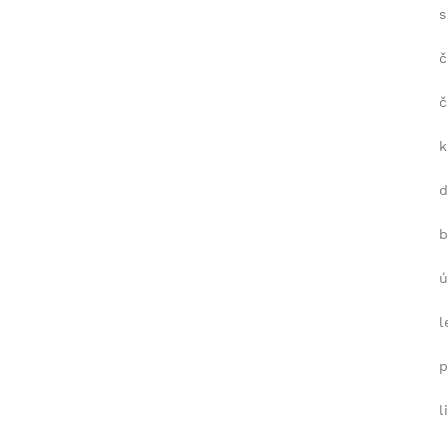
s
č
č
k
b
ú
l
p
l