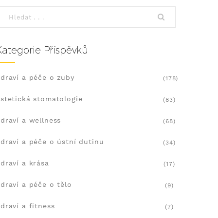
Kategorie Příspěvků
draví a péče o zuby
(178)
stetická stomatologie
(83)
draví a wellness
(68)
draví a péče o ústní dutinu
(34)
draví a krása
(17)
draví a péče o tělo
(9)
draví a fitness
(7)