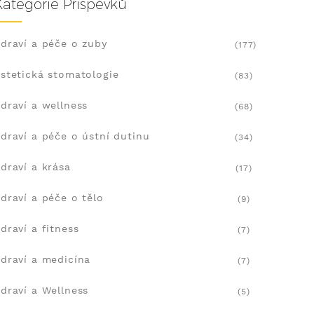
Kategorie Příspěvků
draví a péče o zuby
(177)
stetická stomatologie
(83)
draví a wellness
(68)
draví a péče o ústní dutinu
(34)
draví a krása
(17)
draví a péče o tělo
(9)
draví a fitness
(7)
draví a medicína
(7)
draví a Wellness
(5)