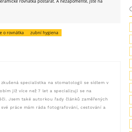
keramické rovnátka postarat. A nezapomeňte, jste na
e o rovnátka
zubní hygiena
zkušená specialistka na stomatologii se sídlem v
bím již více než 7 let a specializuji se na
péči. Jsem také autorkou řady článků zaměřených
 své práce mám ráda fotografování, cestování a