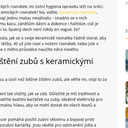
Z
ckých rovnátek, mi ústní hygiena opravdu leží na srdci.
ramických rovnátek? No, vidíte,
keramické rovnátka
,
mají jednu malou nevýhodu - snadno se v nich
ímu kazu, zánětům dásní a dokonce i halitóze, což je
 to, špatný dech není nikdy en vogue, že?
ala, jak se o svoje keramické rovnátka řádně starat, aby
léčby. Ať už jste noví v nošení rovnátek, nebo jste v
e se z mého průvodce naučíte něco nového.
ištění zubů s keramickými
a úsilí než běžné čištění zubů, ale věřte mi, stojí to za
ní tak složitý, jak se zdá. Důležité je mít trpělivost a
tříte kvalitní kartáček na zuby, ideálně elektrický pro
 malou hlavu, aby se mohl dostat do všech koutů a
uor pomáhá posílit zubní sklovinu a bojovat proti
zubní kartáčky. Jsou skvělé pro odstranění jídla a