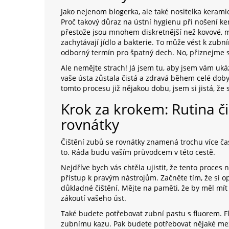
Jako nejenom blogerka, ale také nositelka kerami
Proč takový důraz na ústní hygienu při nošení ke
přestože jsou mnohem diskretnější než kovové, 
zachytávají jídlo a bakterie. To může vést k zubn
odborný termín pro špatný dech. No, přiznejme si
Ale nemějte strach! Já jsem tu, aby jsem vám ukáz
vaše ústa zůstala čistá a zdravá během celé doby 
tomto procesu již nějakou dobu, jsem si jistá, ž
Krok za krokem: Rutina č
rovnátky
Čištění zubů se rovnátky znamená trochu více času 
to. Ráda budu vaším průvodcem v této cestě.
Nejdříve bych vás chtěla ujistit, že tento proces ne
přístup k pravým nástrojům. Začněte tím, že si opa
důkladné čištění. Mějte na paměti, že by měl mít
zákoutí vašeho úst.
Také budete potřebovat zubní pastu s fluorem. Fl
zubnímu kazu. Pak budete potřebovat nějaké mezi