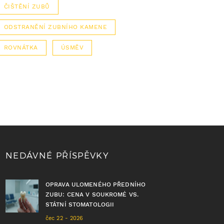
ČIŠTĚNÍ ZUBŮ
ODSTRANĚNÍ ZUBNÍHO KAMENE
ROVNÁTKA
ÚSMĚV
NEDÁVNÉ PŘÍSPĚVKY
OPRAVA ULOMENÉHO PŘEDNÍHO
ZUBU: CENA V SOUKROMÉ VS.
STÁTNÍ STOMATOLOGII
čec 22 - 2026