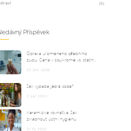
draví
(5)
Nedávný Příspěvek
Oprava ulomeného předního
zubu: Cena v soukromé vs. státní
stomatologii
22 čec 2026
Jak vypadá jedlá soda?
2 zář 2023
Keramické rovnátka: Jak
zvládnout ústní hygienu
21 říj 2023