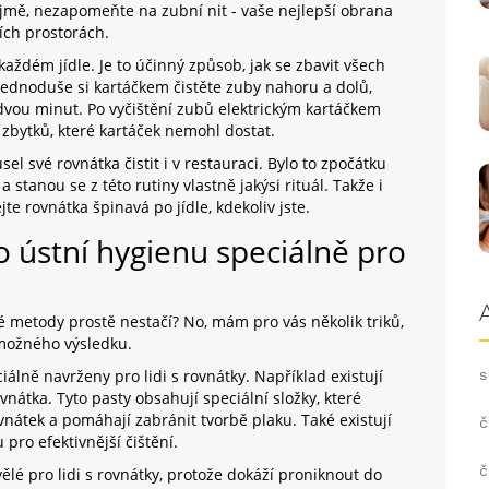
ejmě, nezapomeňte na zubní nit - vaše nejlepší obrana
ch prostorách.
 každém jídle. Je to účinný způsob, jak se zbavit všech
 Jednoduše si kartáčkem čistěte zuby nahoru a dolů,
vou minut. Po vyčištění zubů elektrickým kartáčkem
zbytků, které kartáček nemohl dostat.
l své rovnátka čistit i v restauraci. Bylo to zpočátku
 stanou se z této rutiny vlastně jakýsi rituál. Takže i
te rovnátka špinavá po jídle, kdekoliv jste.
o ústní hygienu speciálně pro
né metody prostě nestačí? No, mám pro vás několik triků,
možného výsledku.
iálně navrženy pro lidi s rovnátky. Například existují
s
vnátka. Tyto pasty obsahují speciální složky, které
vnátek a pomáhají zabránit tvorbě plaku. Také existují
č
 pro efektivnější čištění.
č
ělé pro lidi s rovnátky, protože dokáží proniknout do