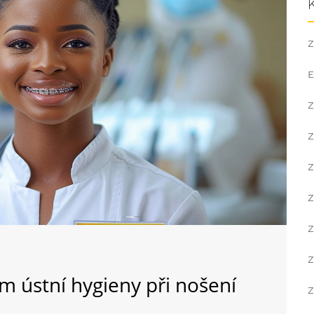
Z
E
Z
Z
Z
Z
Z
Z
 ústní hygieny při nošení
Z