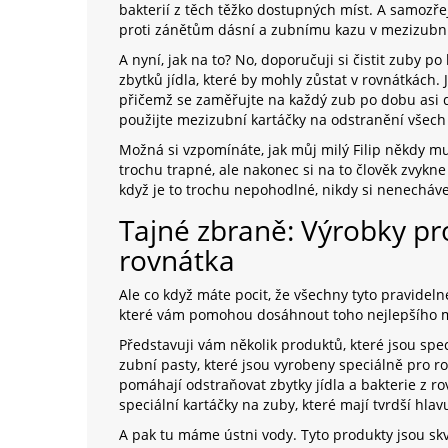
bakterií z těch těžko dostupných míst. A samozř
proti zánětům dásní a zubnímu kazu v mezizubní
A nyní, jak na to? No, doporučuji si čistit zuby po
zbytků jídla, které by mohly zůstat v rovnátkách.
přičemž se zaměřujte na každý zub po dobu asi d
použijte mezizubní kartáčky na odstranění všech 
Možná si vzpomínáte, jak můj milý Filip někdy muse
trochu trapné, ale nakonec si na to člověk zvykne a
když je to trochu nepohodlné, nikdy si nenechávej
Tajné zbraně: Výrobky pr
rovnátka
Ale co když máte pocit, že všechny tyto pravidel
které vám pomohou dosáhnout toho nejlepšího 
Představuji vám několik produktů, které jsou spec
zubní pasty, které jsou vyrobeny speciálně pro ro
pomáhají odstraňovat zbytky jídla a bakterie z ro
speciální kartáčky na zuby, které mají tvrdší hlavu
A pak tu máme ústni vody. Tyto produkty jsou skv