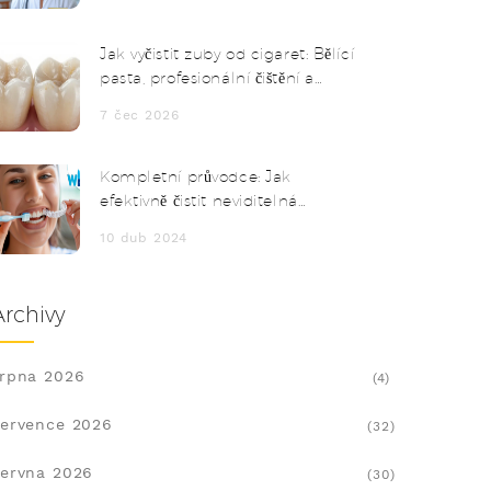
Jak vyčistit zuby od cigaret: Bělící
pasta, profesionální čištění a
domácí tipy
7 čec 2026
Kompletní průvodce: Jak
efektivně čistit neviditelná
rovnátka?
10 dub 2024
Archivy
rpna 2026
(4)
ervence 2026
(32)
ervna 2026
(30)