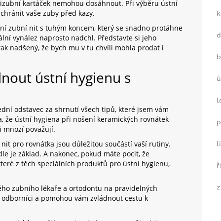
zizubní kartáček nemohou dosáhnout. Při výběru ústní
 chránit vaše zuby před kazy.
k
iální zubní nit s tuhým koncem, který se snadno protáhne
ální vynález naprosto nadchl. Představte si jeho
ak nadšený, že bych mu v tu chvíli mohla prodat i
b
dnout ústní hygienu s
ú
l
ední odstavec za shrnutí všech tipů, které jsem vám
, že ústní hygiena při nošení keramických rovnátek
p
i mnozí považují.
nit pro rovnátka jsou důležitou součástí vaší rutiny.
l
le je základ. A nakonec, pokud máte pocit, že
teré z těch speciálních produktů pro ústní hygienu,
ř
z
vého zubního lékaře a ortodontu na pravidelných
ši odborníci a pomohou vám zvládnout cestu k