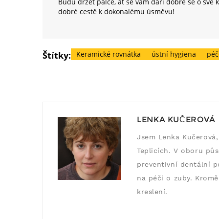
Budu držet palce, ať se vám daří dobře se o své 
dobré cestě k dokonalému úsměvu!
Štítky:
Keramické rovnátka
ústní hygiena
péč
LENKA KUČEROVÁ
Jsem Lenka Kučerová, 
Teplicích. V oboru půso
preventivní dentální 
na péči o zuby. Kromě
kreslení.