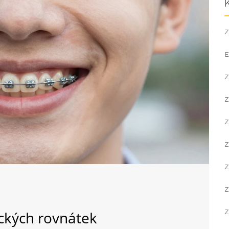
Z
E
Z
Z
Z
Z
Z
Z
Z
ckých rovnátek