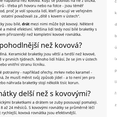
ě nápadná než kovová. Když se podíváš na ně z blízka,
č
trů - třeba při hovoru nebo na fotce - jsou téměř
d, proč je volí spousta lidí, kteří pracují ve veřejném
k
e ostatní považovali za „dítě s kovem v ústech“.
ky jsou bílé,
drát
mezi nimi může být kovový. Některé
hé a méně efektivní. Většina lidí tedy nosí bílé braketky s
m přirozeněji než kompletní kovové rovnátka.
b
pohodlnější než kovová?
ú
á. Keramické braketky jsou větší a tvrdší než kovové,
ě v prvních týdnech. Mnoho lidí hlásí, že se jim v ústech
l
ebo vnitřní stranu lícníku.
p
dé potraviny - například ořechy, mrkev nebo karamel -
, že musíš měnit svůj způsob jídel - a to není jen pro
l
ebo náhrada braketky stojí několik tisíc korun.
nátky delší než s kovovými?
ř
mickými braketkami a drátem se zuby posouvají pomaleji.
z
8 až 24 měsíců. S kovovými rovnátky se průměrně léčí
ychlejší, kovová rovnátka jsou efektivnější.