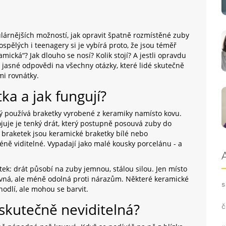
árnějších možností, jak opravit špatně rozmístěné zuby
spělých i teenagery si je vybírá proto, že jsou téměř
mická“? Jak dlouho se nosí? Kolik stojí? A jestli opravdu
jasné odpovědi na všechny otázky, které lidé skutečně
mi rovnátky.
ka a jak fungují?
rý používá braketky vyrobené z keramiky namísto kovu
.
juje je tenký drát, který postupně posouvá zuby do
 braketek jsou keramické braketky bílé nebo
ě viditelné. Vypadají jako malé kousky porcelánu - a
tek: drát působí na zuby jemnou, stálou silou. Jen místo
evná, ale méně odolná proti nárazům. Některé keramické
s
ohodlí, ale mohou se barvit.
skutečně neviditelná?
č