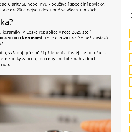
klad
Clarity SL
nebo
InVu
- používají speciální povlaky,
sou ale dražší a nejsou dostupné ve všech klinikách.
tka?
pu keramiky. V České republice v roce 2025 stojí
00 a 90 000 korunami
. To je o 20-40 % více než klasická
Kč.
bu, vyžadují přesnější přilepení a častěji se porušují -
teré kliniky zahrnují do ceny i několik náhradních
hrnuto.