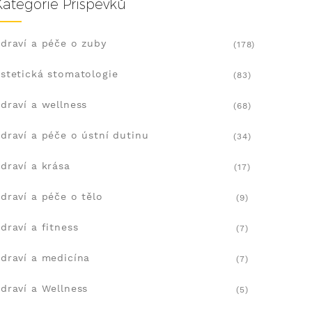
Kategorie Příspěvků
draví a péče o zuby
(178)
stetická stomatologie
(83)
draví a wellness
(68)
draví a péče o ústní dutinu
(34)
draví a krása
(17)
draví a péče o tělo
(9)
draví a fitness
(7)
draví a medicína
(7)
draví a Wellness
(5)