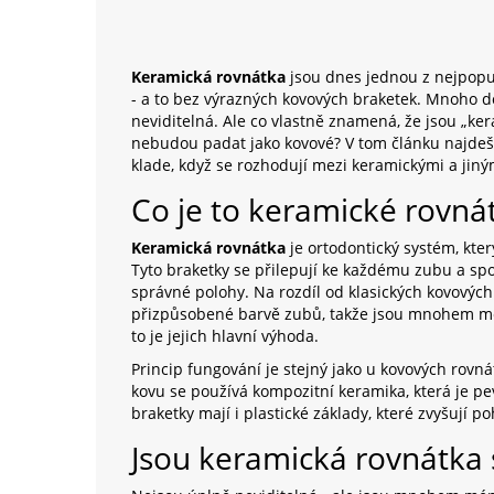
Keramická rovnátka
jsou dnes jednou z nejpopul
- a to bez výrazných kovových braketek. Mnoho do
neviditelná. Ale co vlastně znamená, že jsou „kera
nebudou padat jako kovové? V tom článku najdeš 
klade, když se rozhodují mezi keramickými a jiný
Co je to keramické rovnát
Keramická rovnátka
je
ortodontický systém, kte
Tyto braketky se přilepují ke každému zubu a spo
správné polohy.
Na rozdíl od klasických kovových
přizpůsobené barvě zubů, takže jsou mnohem mén
to je jejich hlavní výhoda.
Princip fungování je stejný jako u kovových rovná
kovu se používá kompozitní keramika, která je p
braketky mají i plastické základy, které zvyšují p
Jsou keramická rovnátka 