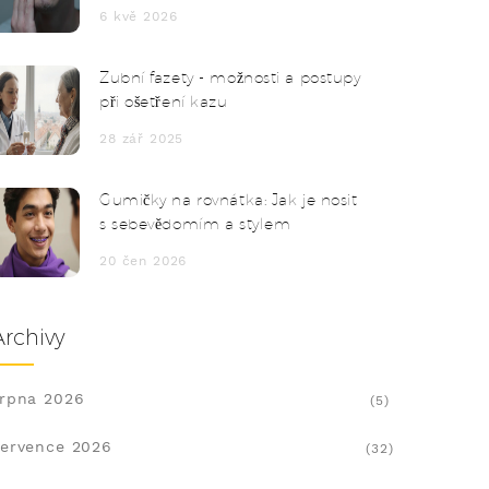
navštívit zubaře
6 kvě 2026
Zubní fazety - možnosti a postupy
při ošetření kazu
28 zář 2025
Gumičky na rovnátka: Jak je nosit
s sebevědomím a stylem
20 čen 2026
Archivy
rpna 2026
(5)
ervence 2026
(32)