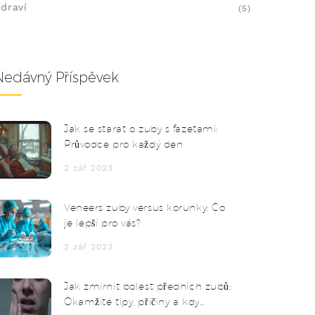
draví
(5)
Nedávný Příspěvek
Jak se starat o zuby s fazetami:
Průvodce pro každý den
2 zář 2023
Veneers zuby versus korunky: Co
je lepší pro vás?
2 zář 2023
Jak zmírnit bolest předních zubů:
Okamžité tipy, příčiny a kdy