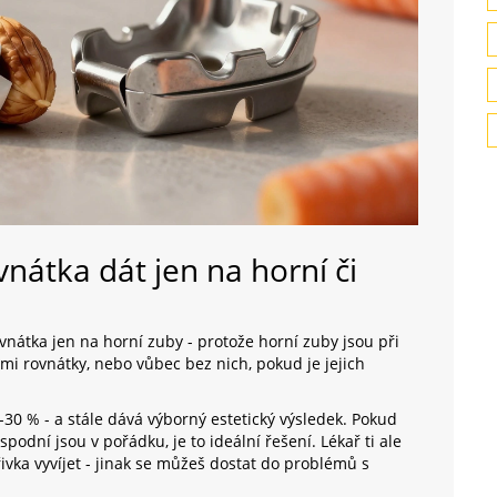
nátka dát jen na horní či
vnátka jen na horní zuby - protože horní zuby jsou při
mi rovnátky, nebo vůbec bez nich, pokud je jejich
0-30 % - a stále dává výborný estetický výsledek. Pokud
podní jsou v pořádku, je to ideální řešení. Lékař ti ale
řivka vyvíjet - jinak se můžeš dostat do problémů s