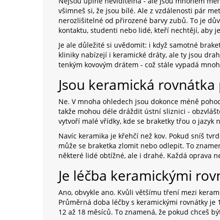
Nejsou úplně neviditelná - ale jsou mnohem mén
všimneš si, že jsou bílé. Ale z vzdálenosti pár me
nerozlišitelné od přirozené barvy zubů. To je důvo
kontaktu, studenti nebo lidé, kteří nechtějí, aby j
Je ale důležité si uvědomit: i když samotné braket
kliniky nabízejí i keramické dráty, ale ty jsou dra
tenkým kovovým drátem - což stále vypadá mnohe
Jsou keramická rovnátka 
Ne. V mnoha ohledech jsou dokonce méně pohodln
takže mohou déle dráždit ústní sliznici - obzvlášt
vytvoří malé vřídky, kde se braketky třou o jazyk n
Navíc keramika je křehčí než kov. Pokud sníš tvr
může se braketka zlomit nebo odlepit. To znamená
některé lidé obtížné, ale i drahé. Každá oprava n
Je léčba keramickými rov
Ano, obvykle ano. Kvůli většímu tření mezi kera
Průměrná doba léčby s keramickými rovnátky je 1
12 až 18 měsíců. To znamená, že pokud chceš být r