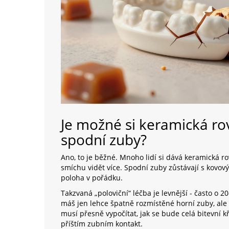
Je možné si keramická rov
spodní zuby?
Ano, to je běžné. Mnoho lidí si dává keramická ro
smíchu vidět více. Spodní zuby zůstávají s kovový
poloha v pořádku.
Takzvaná „poloviční“ léčba je levnější - často o 2
máš jen lehce špatně rozmístěné horní zuby, ale s
musí přesně vypočítat, jak se bude celá bitevní k
příštím zubním kontakt.