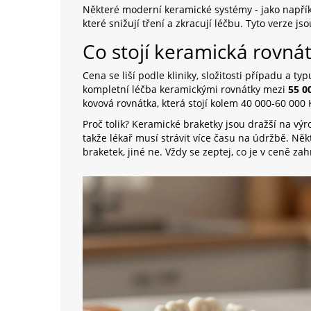
Některé moderní keramické systémy - jako napří
které snižují tření a zkracují léčbu. Tyto verze j
Co stojí keramická rovná
Cena se liší podle kliniky, složitosti případu a ty
kompletní léčba keramickými rovnátky mezi
55 0
kovová rovnátka, která stojí kolem 40 000-60 000 
Proč tolik? Keramické braketky jsou dražší na výro
takže lékař musí strávit více času na údržbě. Něk
braketek, jiné ne. Vždy se zeptej, co je v ceně za