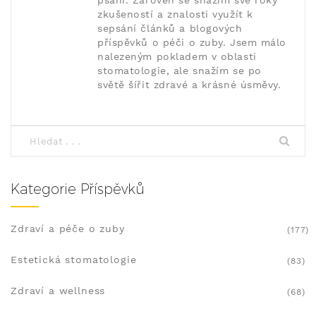
psaní. Zároveň se snažím své roky
zkušeností a znalosti využít k
sepsání článků a blogových
příspěvků o péči o zuby. Jsem málo
nalezeným pokladem v oblasti
stomatologie, ale snažím se po
světě šířit zdravé a krásné úsměvy.
Kategorie Příspěvků
Zdraví a péče o zuby
(177)
Estetická stomatologie
(83)
Zdraví a wellness
(68)