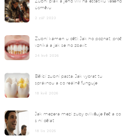
Zubní plak a jeho vliv na estetiku vašeho
úsměvu
2 zář 2023
Zubní kámen u dětí: Jak ho poznat, proč
vzniká a jak se ho zbavit
24 kvě 2026
Bělící zubní pasta: Jak vybrat tu
správnou a co reálně funguje
18 kvě 2026
Jak mezera mezi zuby ovlivňuje řeč a co
s ní dělat
18 lis 2025