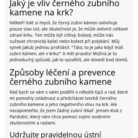
Jaký je vliv černého zubního
kamene na krk?
Někteří lidé si myslí, že černý zubní kámen ovlivňuje
pouze stav úst, ale skutečnost je, že může ovlivnit celkové
zdraví krku. Ten může být citlivý, bolavý, může nás
sužovat chronický kašel nebo bolest při polykání. Můj
synek Jakub jednou prohlásil: "Táto, to je jako když máš
zubní kámen, ale v krku!" A měl pravdu! Možná je to
jednoduchý způsob, jak to vysvětlit, ale dovedl bod domů.
Způsoby léčení a prevence
černého zubního kamene
Rád bych se vám s vámi podělil o několik tipů a rad, které
mi pomohly zvládnout a předcházet tvorbě černého
zubního kamene a jeho negativního vlivu na krk. Ale
nezapomeňte, že jsem žádný zubní lékař. Jenom kluk z
Pardubic, který vám chce pomoci svými osobními
zkušenostmi a radami.
Udržujte pravidelnou ústní