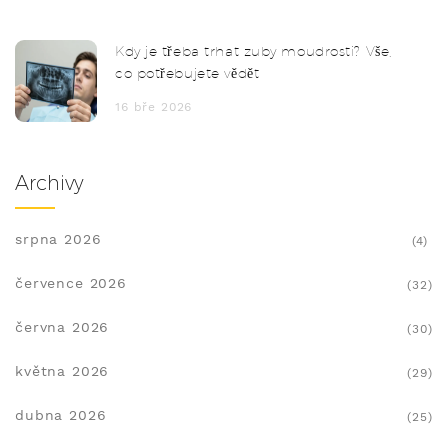
Kdy je třeba trhat zuby moudrosti? Vše,
co potřebujete vědět
16 bře 2026
Archivy
srpna 2026
(4)
července 2026
(32)
června 2026
(30)
května 2026
(29)
dubna 2026
(25)