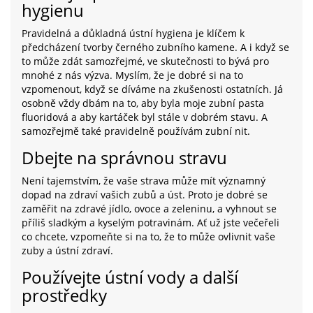
hygienu
Pravidelná a důkladná ústní hygiena je klíčem k
předcházení tvorby černého zubního kamene. A i když se
to může zdát samozřejmé, ve skutečnosti to bývá pro
mnohé z nás výzva. Myslím, že je dobré si na to
vzpomenout, když se díváme na zkušenosti ostatních. Já
osobně vždy dbám na to, aby byla moje zubní pasta
fluoridová a aby kartáček byl stále v dobrém stavu. A
samozřejmě také pravidelně používám zubní nit.
Dbejte na správnou stravu
Není tajemstvím, že vaše strava může mít významný
dopad na zdraví vašich zubů a úst. Proto je dobré se
zaměřit na zdravé jídlo, ovoce a zeleninu, a vyhnout se
příliš sladkým a kyselým potravinám. Ať už jste večeřeli
co chcete, vzpomeňte si na to, že to může ovlivnit vaše
zuby a ústní zdraví.
Používejte ústní vody a další
prostředky