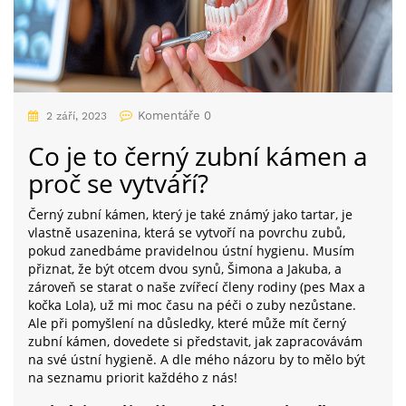
Komentáře 0
2 září, 2023
Co je to černý zubní kámen a
proč se vytváří?
Černý zubní kámen, který je také známý jako tartar, je
vlastně usazenina, která se vytvoří na povrchu zubů,
pokud zanedbáme pravidelnou ústní hygienu. Musím
přiznat, že být otcem dvou synů, Šimona a Jakuba, a
zároveň se starat o naše zvířecí členy rodiny (pes Max a
kočka Lola), už mi moc času na péči o zuby nezůstane.
Ale při pomyšlení na důsledky, které může mít černý
zubní kámen, dovedete si představit, jak zapracovávám
na své ústní hygieně. A dle mého názoru by to mělo být
na seznamu priorit každého z nás!