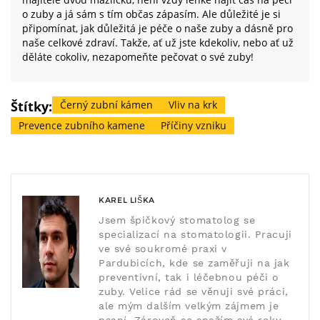
o zuby a já sám s tím občas zápasím. Ale důležité je si
připomínat, jak důležitá je péče o naše zuby a dásně pro
naše celkové zdraví. Takže, ať už jste kdekoliv, nebo ať už
děláte cokoliv, nezapomeňte pečovat o své zuby!
Štítky:
Černý zubní kámen
Vliv na krk
Prevence zubního kamene
Příčiny vzniku
KAREL LIŠKA
Jsem špičkový stomatolog se
specializací na stomatologii. Pracuji
ve své soukromé praxi v
Pardubicích, kde se zaměřuji na jak
preventivní, tak i léčebnou péči o
zuby. Velice rád se věnuji své práci,
ale mým dalším velkým zájmem je