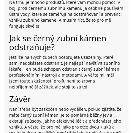
Na trhu je mnoho produktů, které vám mohou pomoci v
boji proti černému zubnímu kameni. Já osobně používám
ústní vody, které se zaměřují na odstraňování a prevenci
vzniku zubního kamene. A musím říct, že to pro mě
funguje skvěle!
Jak se černý zubní kámen
odstraňuje?
Jestliže na svých zubech pozorujete usazeniny, které
sami nedokážete odstranit, je nejlepší navštívit zubního
lékaře. Ten bude schopen odstranit černý zubní kámen
profesionálními nástroji a metodami. A věřte mi, měl
jsem touto zkušeností projít, není to zrovna
nejpříjemnější zážitek, ale stojí to za to!
Závěr
Není třeba být zaskočen nebo vyděšen, pokud zjistíte, že
máte černý zubní kámen. Je to poměrně běžný jev a
existují způsoby, jak ho efektivně léčit a předcházet jeho
vzniku. A vězte, že pro mě, jako pro otce dvou kluků a
majitele dvou mazlíčků, není vždy lehké najít čas na péči