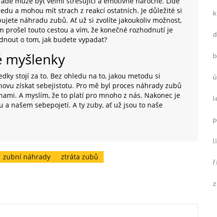
radě může být velmi stresující a emotivně náročné. Lidé
du a mohou mít strach z reakcí ostatních. Je důležité si
k
ujete náhradu zubů. Ať už si zvolíte jakoukoliv možnost,
sem prošel touto cestou a vím, že konečné rozhodnutí je
odnout o tom, jak budete vypadat?
é myšlenky
b
ky stojí za to. Bez ohledu na to, jakou metodu si
ú
znovu získat sebejistotu. Pro mě byl proces náhrady zubů
ami. A myslím, že to platí pro mnoho z nás. Nakonec je
l
 a našem sebepojetí. A ty zuby, ať už jsou to naše
p
l
zubní náhrady
ztráta zubů
ř
z