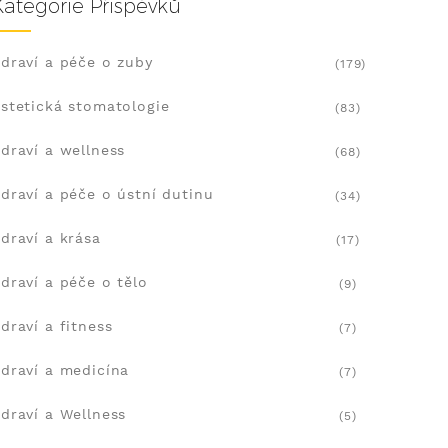
Kategorie Příspěvků
draví a péče o zuby
(179)
stetická stomatologie
(83)
draví a wellness
(68)
draví a péče o ústní dutinu
(34)
draví a krása
(17)
draví a péče o tělo
(9)
draví a fitness
(7)
draví a medicína
(7)
draví a Wellness
(5)