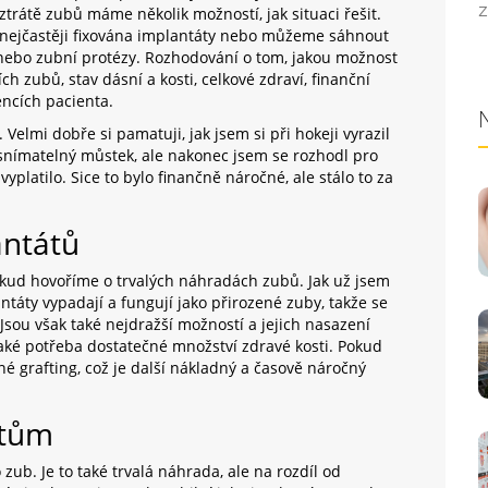
Z
 ztrátě zubů máme několik možností, jak situaci řešit.
 nejčastěji fixována implantáty nebo můžeme sáhnout
 nebo zubní protézy. Rozhodování o tom, jakou možnost
ch zubů, stav dásní a kosti, celkové zdraví, finanční
ncích pacienta.
lmi dobře si pamatuji, jak jsem si při hokeji vyrazil
 snímatelný můstek, ale nakonec jsem se rozhodl pro
vyplatilo. Sice to bylo finančně náročné, ale stálo to za
antátů
okud hovoříme o trvalých náhradách zubů. Jak už jsem
antáty vypadají a fungují jako přirozené zuby, takže se
sou však také nejdražší možností a jejich nasazení
e také potřeba dostatečné množství zdravé kosti. Pokud
 grafting, což je další nákladný a časově náročný
stům
zub. Je to také trvalá náhrada, ale na rozdíl od