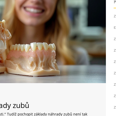
Z
E
Z
Z
Z
Z
Z
Z
ady zubů
Z
sti." Tudíž pochopit základy náhrady zubů není tak