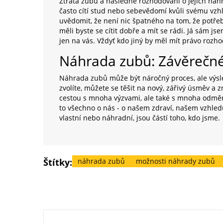
Ztráta zubů a následné rozhodování o jejich náh
často cítí stud nebo sebevědomí kvůli svému vzhle
uvědomit, že není nic špatného na tom, že potřeb
měli byste se cítit dobře a mít se rádi. Já sám j
jen na vás. Vždyť kdo jiný by měl mít právo rozh
Náhrada zubů: Závěrečn
Náhrada zubů může být náročný proces, ale výsled
zvolíte, můžete se těšit na nový, zářivý úsměv a 
cestou s mnoha výzvami, ale také s mnoha odměn
to všechno o nás - o našem zdraví, našem vzhledu
vlastní nebo náhradní, jsou částí toho, kdo jsme.
Štítky:
náhrada zubů
možnosti náhrady zubů