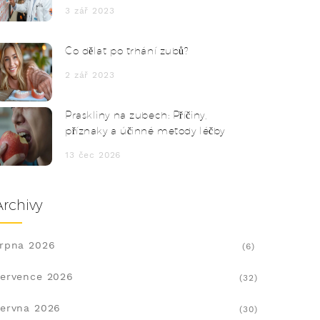
3 zář 2023
Co dělat po trhání zubů?
2 zář 2023
Praskliny na zubech: Příčiny,
příznaky a účinné metody léčby
13 čec 2026
Archivy
rpna 2026
(6)
ervence 2026
(32)
ervna 2026
(30)