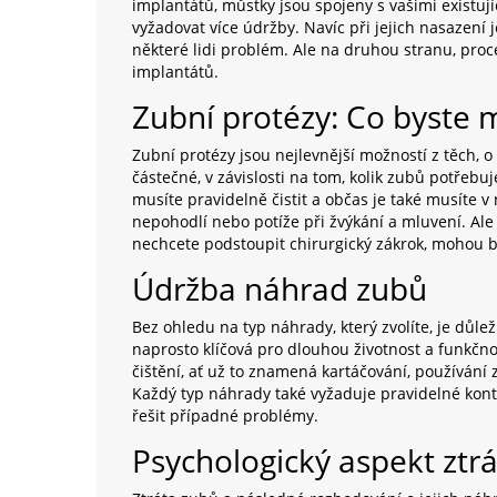
implantátů, můstky jsou spojeny s vašimi existuj
vyžadovat více údržby. Navíc při jejich nasazení
některé lidi problém. Ale na druhou stranu, proc
implantátů.
Zubní protézy: Co byste m
Zubní protézy jsou nejlevnější možností z těch, 
částečné, v závislosti na tom, kolik zubů potřebu
musíte pravidelně čistit a občas je také musíte
nepohodlí nebo potíže při žvýkání a mluvení. Al
nechcete podstoupit chirurgický zákrok, mohou b
Údržba náhrad zubů
Bez ohledu na typ náhrady, který zvolíte, je důl
naprosto klíčová pro dlouhou životnost a funkčn
čištění, ať už to znamená kartáčování, používání z
Každý typ náhrady také vyžaduje pravidelné kont
řešit případné problémy.
Psychologický aspekt ztrá