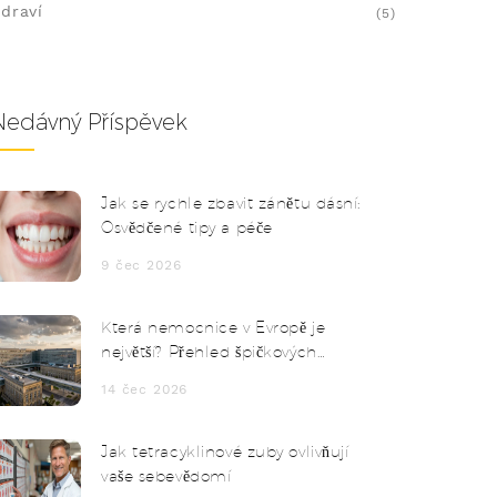
draví
(5)
Nedávný Příspěvek
Jak se rychle zbavit zánětu dásní:
Osvědčené tipy a péče
9 čec 2026
Která nemocnice v Evropě je
největší? Přehled špičkových
zdravotnických center
14 čec 2026
Jak tetracyklinové zuby ovlivňují
vaše sebevědomí