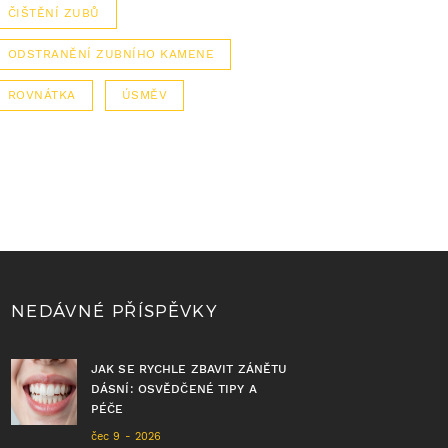
ČIŠTĚNÍ ZUBŮ
ODSTRANĚNÍ ZUBNÍHO KAMENE
ROVNÁTKA
ÚSMĚV
NEDÁVNÉ PŘÍSPĚVKY
JAK SE RYCHLE ZBAVIT ZÁNĚTU
DÁSNÍ: OSVĚDČENÉ TIPY A
PÉČE
čec 9 - 2026