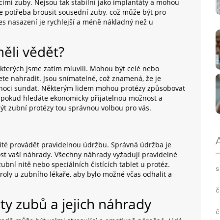
ícími zuby. Nejsou tak stabilní jako implantáty a mohou
 je potřeba brousit sousední zuby, což může být pro
es nasazení je rychlejší a méně nákladný než u
ěli vědět?
o kterých jsme zatím mluvili. Mohou být celé nebo
jete nahradit. Jsou snímatelné, což znamená, že je
 v noci sundat. Některým lidem mohou protézy způsobovat
e pokud hledáte ekonomicky přijatelnou možnost a
ýt zubní protézy tou správnou volbou pro vás.
ežité provádět pravidelnou údržbu. Správná údržba je
ost vaší náhrady. Všechny náhrady vyžadují pravidelné
ubní nitě nebo speciálních čistících tablet u protéz.
s
roly u zubního lékaře, aby bylo možné včas odhalit a
č
ty zubů a jejich náhrady
č