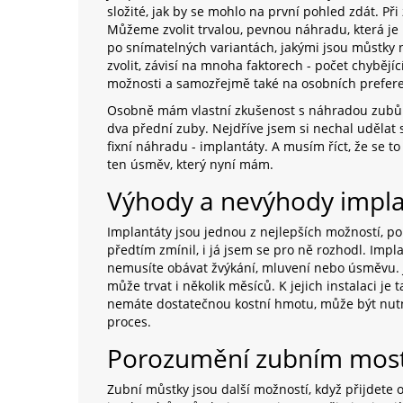
složité, jak by se mohlo na první pohled zdát. Při
Můžeme zvolit trvalou, pevnou náhradu, která je
po snímatelných variantách, jakými jsou můstky
zvolit, závisí na mnoha faktorech - počet chybějící
možnosti a samozřejmě také na osobních prefere
Osobně mám vlastní zkušenost s náhradou zubů. Ve
dva přední zuby. Nejdříve jsem si nechal udělat
fixní náhradu - implantáty. A musím říct, že se to 
ten úsměv, který nyní mám.
Výhody a nevýhody impl
Implantáty jsou jednou z nejlepších možností, p
předtím zmínil, i já jsem se pro ně rozhodl. Impl
nemusíte obávat žvýkání, mluvení nebo úsměvu. J
může trvat i několik měsíců. K jejich instalaci j
nemáte dostatečnou kostní hmotu, může být nutné
proces.
Porozumění zubním mo
Zubní můstky jsou další možností, když přijdete o 