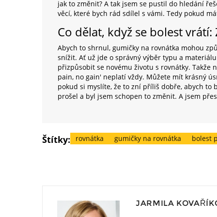
jak to změnit? A tak jsem se pustil do hledání ře
věcí, které bych rád sdílel s vámi. Tedy pokud m
Co dělat, když se bolest vrátí
Abych to shrnul, gumičky na rovnátka mohou způso
snížit. Ať už jde o správný výběr typu a materi
přizpůsobit se novému životu s rovnátky. Takže 
pain, no gain' neplatí vždy. Můžete mít krásný ú
pokud si myslíte, že to zní příliš dobře, abych to 
prošel a byl jsem schopen to změnit. A jsem přesv
Štítky:
rovnátka
gumičky na rovnátka
bolest 
JARMILA KOVAŘÍK