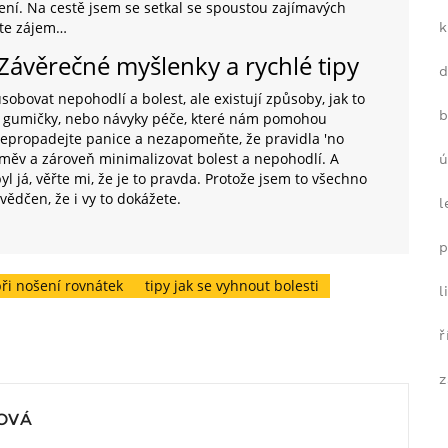
šení. Na cestě jsem se setkal se spoustou zajímavých
áte zájem…
k
: Závěrečné myšlenky a rychlé tipy
bovat nepohodlí a bolest, ale existují způsoby, jak to
b
álu gumičky, nebo návyky péče, které nám pomohou
nepropadejte panice a nezapomeňte, že pravidla 'no
směv a zároveň minimalizovat bolest a nepohodlí. A
ú
byl já, věřte mi, že je to pravda. Protože jsem to všechno
ědčen, že i vy to dokážete.
l
p
při nošení rovnátek
tipy jak se vyhnout bolesti
l
ř
z
OVÁ