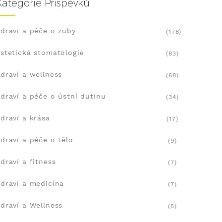
Kategorie Příspěvků
draví a péče o zuby
(178)
stetická stomatologie
(83)
draví a wellness
(68)
draví a péče o ústní dutinu
(34)
draví a krása
(17)
draví a péče o tělo
(9)
draví a fitness
(7)
draví a medicína
(7)
draví a Wellness
(5)