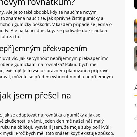
ot novým rovnátkům?
ný. Ale je to také období, kdy se naučíme novým
to znamená naučit se, jak správně čistit gumičky a
é mohou gumičky poškodit. V každém případě se jedná o
ody. Ale na konci dne, když se podíváte do zrcadla a
tálo za to.
t nepříjemným překvapením
 mluvit víc. Jak se vyhnout nepříjemným překvapením?
působené gumičkami na rovnátka? Pokud bych měl
o, existují! Je to vše o správném plánování a přípravě.
připravit, můžete se předem vyhnout mnoha nepříjemným
jak jsem přešel na
s
e, jak se adaptovat na rovnátka a gumičky a jak se
č
t své zkušenosti s vámi. Jeden den mě našel náš malý
uku na obličeji. Vysvětlil jsem, že moje zuby bolí kvůli
č
mysli: Proč bych měl toto snášet, když existuje způsob,