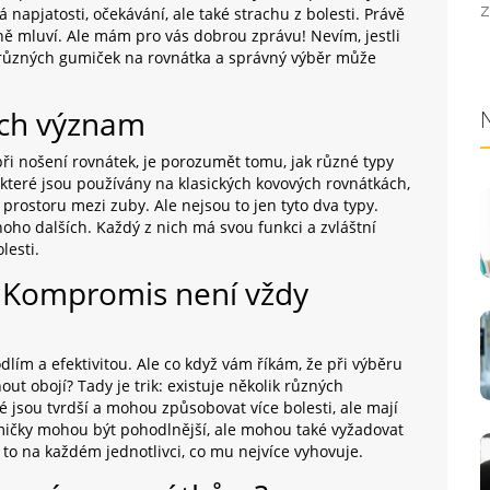
Z
 napjatosti, očekávání, ale také strachu z bolesti. Právě
ně mluví. Ale mám pro vás dobrou zprávu! Nevím, jestli
ta různých gumiček na rovnátka a správný výběr může
ich význam
ři nošení rovnátek, je porozumět tomu, jak různé typy
které jsou používány na klasických kovových rovnátkách,
 prostoru mezi zuby. Ale nejsou to jen tyto dva typy.
oho dalších. Každý z nich má svou funkci a zvláštní
lesti.
a: Kompromis není vždy
ím a efektivitou. Ale co když vám říkám, že při výběru
 obojí? Tady je trik: existuje několik různých
é jsou tvrdší a mohou způsobovat více bolesti, ale mají
umičky mohou být pohodlnější, ale mohou také vyžadovat
to na každém jednotlivci, co mu nejvíce vyhovuje.