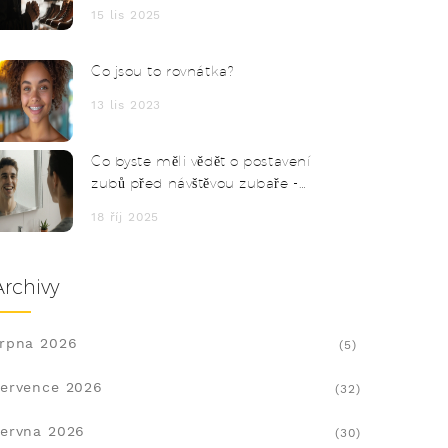
15 lis 2025
Co jsou to rovnátka?
13 lis 2023
Co byste měli vědět o postavení
zubů před návštěvou zubaře -
praktický průvodce
18 říj 2025
Archivy
rpna 2026
(5)
ervence 2026
(32)
ervna 2026
(30)