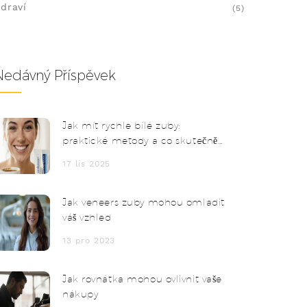
draví
(5)
Nedávný Příspěvek
Jak mít rychle bílé zuby:
praktické metody a co skutečně
funguje
17 lis 2025
Jak veneers zuby mohou omladit
váš vzhled
13 pro 2023
Jak rovnátka mohou ovlivnit vaše
nákupy