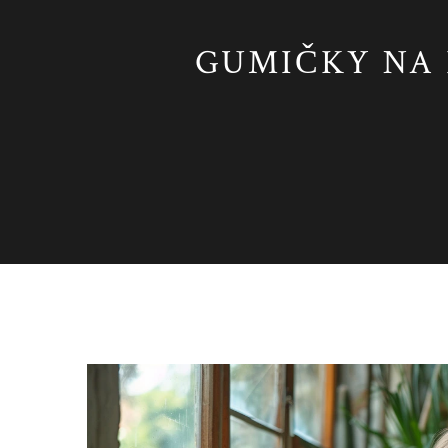
GUMIČKY NA 
Zdraví a péče o ústní dutinu