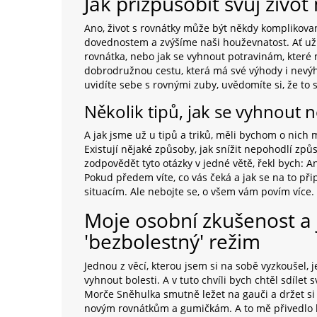
Jak přizpůsobit svůj živ
Ano, život s rovnátky může být někdy komplikova
dovednostem a zvýšíme naši houževnatost. Ať už 
rovnátka, nebo jak se vyhnout potravinám, kter
dobrodružnou cestu, která má své výhody i nevýh
uvidíte sebe s rovnými zuby, uvědomíte si, že to s
Několik tipů, jak se vyhnou
A jak jsme už u tipů a triků, měli bychom o nich
Existují nějaké způsoby, jak snížit nepohodlí z
zodpovědět tyto otázky v jedné větě, řekl bych: An
Pokud předem víte, co vás čeká a jak se na to 
situacím. Ale nebojte se, o všem vám povím více.
Moje osobní zkušenost a 
'bezbolestný' režim
Jednou z věcí, kterou jsem si na sobě vyzkoušel, j
vyhnout bolesti. A v tuto chvíli bych chtěl sdíle
Morče Sněhulka smutně ležet na gauči a držet si r
novým rovnátkům a gumičkám. A to mě přivedlo k 