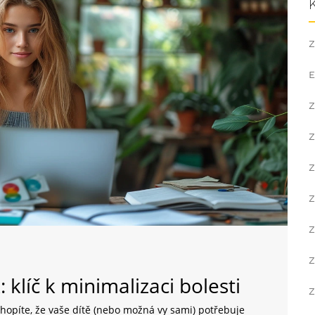
Z
E
Z
Z
Z
Z
Z
Z
klíč k minimalizaci bolesti
Z
chopíte, že vaše dítě (nebo možná vy sami) potřebuje