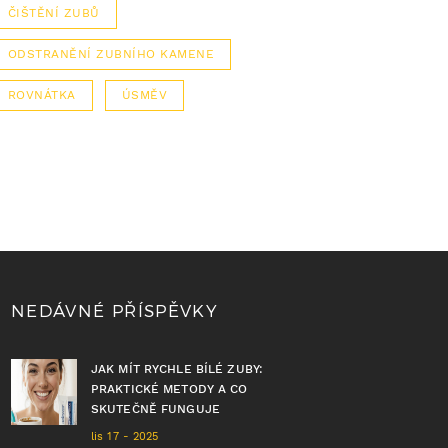
ČIŠTĚNÍ ZUBŮ
ODSTRANĚNÍ ZUBNÍHO KAMENE
ROVNÁTKA
ÚSMĚV
NEDÁVNÉ PŘÍSPĚVKY
JAK MÍT RYCHLE BÍLÉ ZUBY:
PRAKTICKÉ METODY A CO
SKUTEČNĚ FUNGUJE
lis 17 - 2025