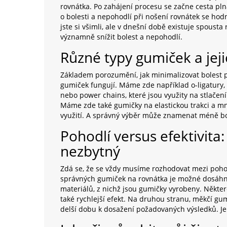
rovnátka. Po zahájení procesu se začne cesta plná
o bolesti a nepohodlí při nošení rovnátek se hod
jste si všimli, ale v dnešní době existuje spous
významně snížit bolest a nepohodlí.
Různé typy gumiček a jej
Základem porozumění, jak minimalizovat bolest p
gumiček fungují. Máme zde například o-ligatury, 
nebo power chains, které jsou využity na stlačení
Máme zde také gumičky na elastickou trakci a mn
využití. A správný výběr může znamenat méně bo
Pohodlí versus efektivit
nezbytný
Zdá se, že se vždy musíme rozhodovat mezi pohodl
správných gumiček na rovnátka je možné dosáhnout
materiálů, z nichž jsou gumičky vyrobeny. Někter
také rychlejší efekt. Na druhou stranu, měkčí g
delší dobu k dosažení požadovaných výsledků. Je 