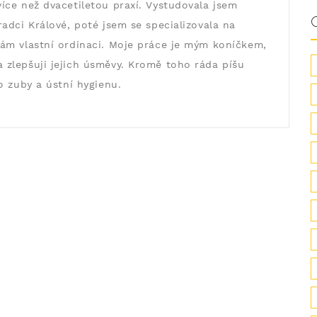
íce než dvacetiletou praxí. Vystudovala jsem
adci Králové, poté jsem se specializovala na
ám vlastní ordinaci. Moje práce je mým koníčkem,
zlepšuji jejich úsměvy. Kromě toho ráda píšu
o zuby a ústní hygienu.