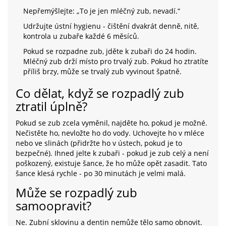
Nepřemýšlejte: „To je jen mléčný zub, nevadí.“
Udržujte ústní hygienu - čištění dvakrát denně, nitě,
kontrola u zubaře každé 6 měsíců.
Pokud se rozpadne zub, jděte k zubaři do 24 hodin.
Mléčný zub drží místo pro trvalý zub. Pokud ho ztratíte
příliš brzy, může se trvalý zub vyvinout špatně.
Co dělat, když se rozpadlý zub
ztratil úplně?
Pokud se zub zcela vyměnil, najděte ho, pokud je možné.
Nečistěte ho, nevložte ho do vody. Uchovejte ho v mléce
nebo ve slinách (přidržte ho v ústech, pokud je to
bezpečné). Ihned jelte k zubaři - pokud je zub celý a není
poškozený, existuje šance, že ho může opět zasadit. Tato
šance klesá rychle - po 30 minutách je velmi malá.
Může se rozpadlý zub
samoopravit?
Ne. Zubní sklovinu a dentin nemůže tělo samo obnovit.