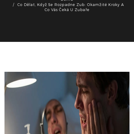
Co Dělat, Když Se Rozpadne Zub: Okamžité Kroky A
Co Vás Čeká U Zubaře
Zdraví a péče o zuby