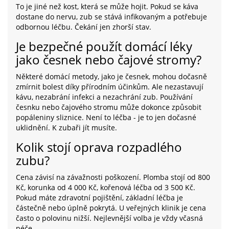
To je jiné než kost, která se může hojit. Pokud se káva
dostane do nervu, zub se stává infikovaným a potřebuje
odbornou léčbu. Čekání jen zhorší stav.
Je bezpečné použít domácí léky
jako česnek nebo čajové stromy?
Některé domácí metody, jako je česnek, mohou dočasně
zmírnit bolest díky přírodním účinkům. Ale nezastavují
kávu, nezabrání infekci a nezachrání zub. Používání
česnku nebo čajového stromu může dokonce způsobit
popáleniny sliznice. Není to léčba - je to jen dočasné
uklidnění. K zubaři jít musíte.
Kolik stojí oprava rozpadlého
zubu?
Cena závisí na závažnosti poškození. Plomba stojí od 800
Kč, korunka od 4 000 Kč, kořenová léčba od 3 500 Kč.
Pokud máte zdravotní pojištění, základní léčba je
částečně nebo úplně pokrytá. U veřejných klinik je cena
často o polovinu nižší. Nejlevnější volba je vždy včasná
péče.