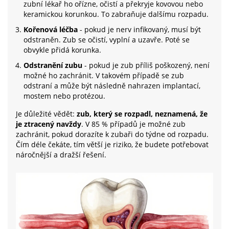
zubní lékař ho ořízne, očistí a překryje kovovou nebo
keramickou korunkou. To zabraňuje dalšímu rozpadu.
Kořenová léčba
- pokud je nerv infikovaný, musí být
odstraněn. Zub se očistí, vyplní a uzavře. Poté se
obvykle přidá korunka.
Odstranění zubu
- pokud je zub příliš poškozený, není
možné ho zachránit. V takovém případě se zub
odstraní a může být následně nahrazen implantací,
mostem nebo protézou.
Je důležité vědět:
zub, který se rozpadl, neznamená, že
je ztracený navždy
. V 85 % případů je možné zub
zachránit, pokud dorazíte k zubaři do týdne od rozpadu.
Čím déle čekáte, tím větší je riziko, že budete potřebovat
náročnější a dražší řešení.