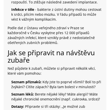
rozpouští. To ztěžuje následné zavedení implantace.
Infekce v těle
- bakterie z ústní dutiny mohou cestovat
k srdci, plícím nebo mozku. V řádu případů to může
vést k vážným komplikacím.
Podle dat z Ústavu veřejného zdraví v Praze se
každoročně v Česku vyskytne přes 12 000 případů
závažných infekcí, které vznikly právě z nedostatečně
ošetřených zubních problémů.
Jak se připravit na návštěvu
zubaře
Než půjdete k zubaři, můžete si připravit několik věcí,
které vám pomohou:
Seznam příznaků:
Kdy jste to poprvé všimli? Bolí to při
žvýkání? Cítíte zápach? Byla tam bolest v minulosti?
Seznam léků:
Berete nějaké léky? Máte alergii? Máte
nějaké chronické onemocnění (např. cukrovka, srdce)?
Dotazy:
Připravte si tři otázky: „Je možné zub