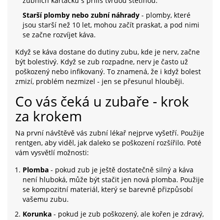
zubních kartáčků s příliš tvrdou štětinou.
Starší plomby nebo zubní náhrady
- plomby, které
jsou starší než 10 let, mohou začít praskat, a pod nimi
se začne rozvíjet káva.
Když se káva dostane do dutiny zubu, kde je nerv, začne
být bolestivý. Když se zub rozpadne, nerv je často už
poškozený nebo infikovaný. To znamená, že i když bolest
zmizí, problém nezmizel - jen se přesunul hlouběji.
Co vás čeká u zubaře - krok
za krokem
Na první návštěvě vás zubní lékař nejprve vyšetří. Použije
rentgen, aby viděl, jak daleko se poškození rozšířilo. Poté
vám vysvětlí možnosti:
Plomba
- pokud zub je ještě dostatečně silný a káva
není hluboká, může být stačit jen nová plomba. Použije
se kompozitní materiál, který se barevně přizpůsobí
vašemu zubu.
Korunka
- pokud je zub poškozený, ale kořen je zdravý,