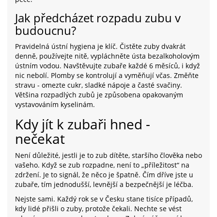
Jak předcházet rozpadu zubu v
budoucnu?
Pravidelná ústní hygiena je klíč. Čistěte zuby dvakrát
denně, používejte nitě, vypláchněte ústa bezalkoholovým
ústním vodou. Navštěvujte zubaře každé 6 měsíců, i když
nic nebolí. Plomby se kontrolují a vyměňují včas. Změňte
stravu - omezte cukr, sladké nápoje a časté svačiny.
Většina rozpadlých zubů je způsobena opakovaným
vystavováním kyselinám.
Kdy jít k zubaři hned -
nečekat
Není důležité, jestli je to zub dítěte, staršího člověka nebo
vašeho. Když se zub rozpadne, není to „příležitost“ na
zdržení. Je to signál, že něco je špatně. Čím dříve jste u
zubaře, tím jednodušší, levnější a bezpečnější je léčba.
Nejste sami. Každý rok se v Česku stane tisíce případů,
kdy lidé přišli o zuby, protože čekali. Nechte se vést