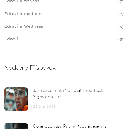
Zdraví a fitness
(7)
Zdraví a medicína
(7)
Zdraví a Wellness
(5)
Zdraví
(5)
Nedávný Příspěvek
Jak rozpoznat růst zubů moudrosti:
Signs and Tips
21 úno 2024
Co je podkus? Příčiny, typy a řešení s