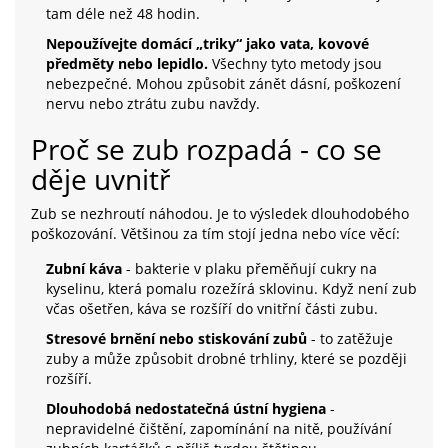
tam déle než 48 hodin.
Nepoužívejte domácí „triky“ jako vata, kovové
předměty nebo lepidlo.
Všechny tyto metody jsou
nebezpečné. Mohou způsobit zánět dásní, poškození
nervu nebo ztrátu zubu navždy.
Proč se zub rozpadá - co se
děje uvnitř
Zub se nezhroutí náhodou. Je to výsledek dlouhodobého
poškozování. Většinou za tím stojí jedna nebo více věcí:
Zubní káva
- bakterie v plaku přeměňují cukry na
kyselinu, která pomalu rozežírá sklovinu. Když není zub
včas ošetřen, káva se rozšíří do vnitřní části zubu.
Stresové brnění nebo stiskování zubů
- to zatěžuje
zuby a může způsobit drobné trhliny, které se později
rozšíří.
Dlouhodobá nedostatečná ústní hygiena
-
nepravidelné čištění, zapomínání na nitě, používání