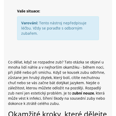
Vaše situace:
Varování:
Tento nástroj nepředpisuje
léčbu. Vždy se poraďte s odborným
zubařem.
Co dělat, když se rozpadne zub? Tato otázka se objeví u
mnoha lidí náhle a v nejhorším okamžiku - během noci,
při jídlě nebo při smíchu. Když se kousek zubu odtrhne,
zůstane jen hrubý zbytek, který bolí, cítíte nechutnou
chuť nebo se vás začne bát dotýkat jazykem. Nejde o
záležitost, kterou můžete odložit na později. Rozpadlý
zub není jen estetický problém. Je to
zubní nouze
, která
může vést k infekci, šíření škody na sousední zuby nebo
dokonce k ztrátě celého zubu.
Okamžité kroky, které dělejte