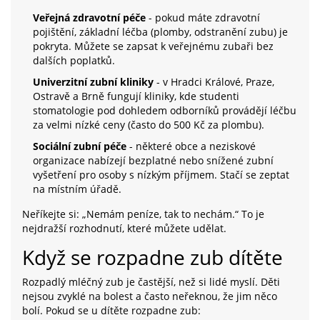
Veřejná zdravotní péče
- pokud máte zdravotní
pojištění, základní léčba (plomby, odstranění zubu) je
pokryta. Můžete se zapsat k veřejnému zubaři bez
dalších poplatků.
Univerzitní zubní kliniky
- v Hradci Králové, Praze,
Ostravě a Brně fungují kliniky, kde studenti
stomatologie pod dohledem odborníků provádějí léčbu
za velmi nízké ceny (často do 500 Kč za plombu).
Sociální zubní péče
- některé obce a neziskové
organizace nabízejí bezplatné nebo snížené zubní
vyšetření pro osoby s nízkým příjmem. Stačí se zeptat
na místním úřadě.
Neříkejte si: „Nemám peníze, tak to nechám.“ To je
nejdražší rozhodnutí, které můžete udělat.
Když se rozpadne zub dítěte
Rozpadlý mléčný zub je častější, než si lidé myslí. Děti
nejsou zvyklé na bolest a často neřeknou, že jim něco
bolí. Pokud se u dítěte rozpadne zub: