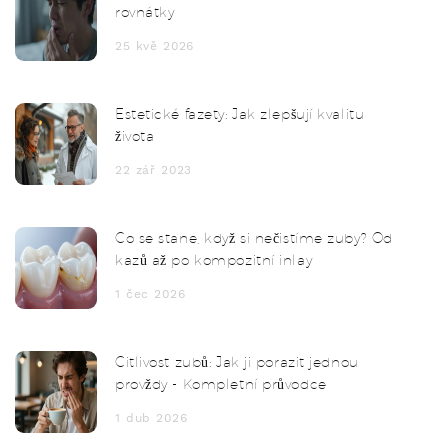
rovnátky
25 kvě 2026
Estetické fazety: Jak zlepšují kvalitu
života
22 zář 2023
Co se stane, když si nečistíme zuby? Od
kazů až po kompozitní inlay
1 čec 2026
Citlivost zubů: Jak ji porazit jednou
provždy - Kompletní průvodce
1 dub 2026