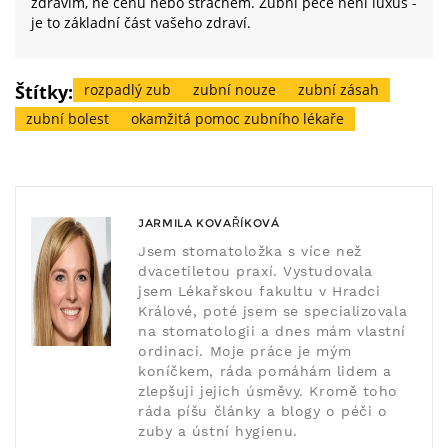
zdravím, ne cenu nebo strachem. Zubní péče není luxus -
je to základní část vašeho zdraví.
Štítky:
rozpadlý zub
zubní nouze
zubní zásah
zubní bolest
okamžitá pomoc zubního lékaře
JARMILA KOVAŘÍKOVÁ
Jsem stomatoložka s více než
dvacetiletou praxí. Vystudovala
jsem Lékařskou fakultu v Hradci
Králové, poté jsem se specializovala
na stomatologii a dnes mám vlastní
ordinaci. Moje práce je mým
koníčkem, ráda pomáhám lidem a
zlepšuji jejich úsměvy. Kromě toho
ráda píšu články a blogy o péči o
zuby a ústní hygienu.