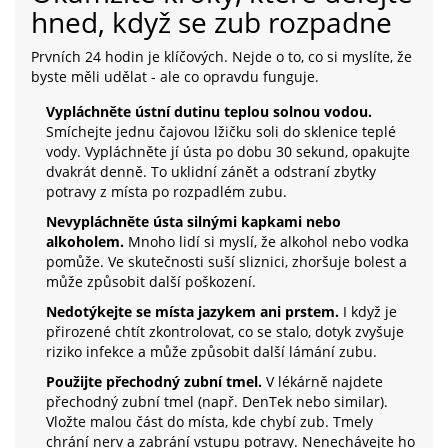
hned, když se zub rozpadne
Prvních 24 hodin je klíčových. Nejde o to, co si myslíte, že
byste měli udělat - ale co opravdu funguje.
Vypláchněte ústní dutinu teplou solnou vodou.
Smíchejte jednu čajovou lžičku soli do sklenice teplé
vody. Vypláchněte jí ústa po dobu 30 sekund, opakujte
dvakrát denně. To uklidní zánět a odstraní zbytky
potravy z místa po rozpadlém zubu.
Nevypláchněte ústa silnými kapkami nebo
alkoholem.
Mnoho lidí si myslí, že alkohol nebo vodka
pomůže. Ve skutečnosti suší sliznici, zhoršuje bolest a
může způsobit další poškození.
Nedotýkejte se místa jazykem ani prstem.
I když je
přirozené chtít zkontrolovat, co se stalo, dotyk zvyšuje
riziko infekce a může způsobit další lámání zubu.
Použijte přechodný zubní tmel.
V lékárně najdete
přechodný zubní tmel (např. DenTek nebo similar).
Vložte malou část do místa, kde chybí zub. Tmely
chrání nerv a zabrání vstupu potravy. Nenechávejte ho