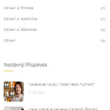
Zdraví a fitness
(7)
Zdraví a medicína
(7)
Zdraví a Wellness
(5)
Zdraví
(5)
Nedávný Příspěvek
Nalepovací zuby: Moda nebo nutnost?
2 zář 2023
Která práce je nejlépe placená? Pohled