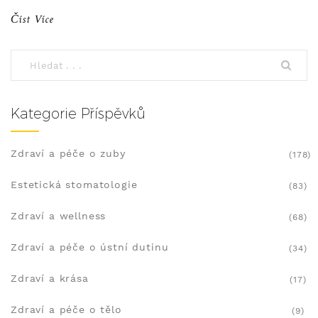
a zodpoví často kladené otázky týkající se života s
Číst Více
implantátem.
Kategorie Příspěvků
Zdraví a péče o zuby
(178)
Estetická stomatologie
(83)
Zdraví a wellness
(68)
Zdraví a péče o ústní dutinu
(34)
Zdraví a krása
(17)
Zdraví a péče o tělo
(9)