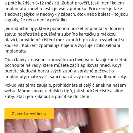
a poté každých 6‑12 měsíců. Zubař prověří, jestli není kolem
implantátu zánět a jestli je vše v pořádku. Přirozené je také
sledovat jakýkoliv neobvyklý zápach, otok nebo bolest – to jsou
signály, že něco není v pořádku.
Jednoduché tipy, které pomohou udržet implantát v dobrém
stavu: nepřetržitě používání zubního kartáčku s měkkou
hlavicí, pravidelné čištění mezizubních prostor a vyhýbání se
kouření. Kouření zpomaluje hojení a zvyšuje riziko selhání
implantátu.
Oba články z našeho srpnového archivu vám dávají konkrétní,
pochopitelné rady, které můžete začít aplikovat hned. Když
budete sledovat barvu svých zubů a správně pečovat o
implantáty, máte vyšší šanci na zdravý úsměv na dlouhé roky.
Pokud vás téma zaujalo, prohlédněte si celý článek na našem
webu. Máme spoustu dalších tipů, jak si udržet čisté a silné
zuby. Stačí jen kliknout a pustit se do čtení!
Zdraví a wellness