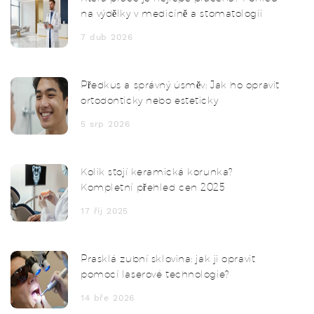
na výdělky v medicíně a stomatologii
7 dub 2026
Předkus a správný úsměv: Jak ho opravit
ortodonticky nebo esteticky
5 srp 2026
Kolik stojí keramická korunka?
Kompletní přehled cen 2025
17 říj 2025
Prasklá zubní sklovina: jak ji opravit
pomocí laserové technologie?
14 bře 2026