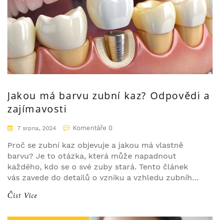
Jakou má barvu zubní kaz? Odpovědi a
zajímavosti
Komentáře 0
7 srpna, 2024
Proč se zubní kaz objevuje a jakou má vlastně
barvu? Je to otázka, která může napadnout
každého, kdo se o své zuby stará. Tento článek
vás zavede do detailů o vzniku a vzhledu zubního
kazu, jak se mění jeho barva a jak se tomu dá
Číst Více
předejít. Také se dozvíte, jak správně pečovat o
zuby, aby byly zdravé a silné.