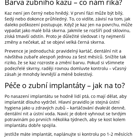
Barva zubního kazu – co nám říká?
Kaz není jen černý nebo hnědý. V první fázi může být bílý,
šedý nebo dokonce průhledný. To, co vidíte, závisí na tom, jak
daleko poškození postupuje. Když je kaz jen na povrchu, může
vypadat jako malé bílá skvrna. Jakmile se rozšíří pod sklovinu,
získá tmavší odstín. Proto je důležité sledovat i ty nejmenší
změny a nečekat, až se objeví velká černá skvrna.
Prevence je jednoduchá: pravidelný kartáč, dentální nit a
návštěva zubaře alespoň jednou za šest měsíců. Snížíte tak
riziko, že se kaz rozroste a změní barvu. Pokud si všimnete
podezřelé skvrny, raději rovnou domluvte kontrolu – včasný
zásah je mnohdy levnější a méně bolestivý.
Péče o zubní implantáty – jak na to?
Po nasazení implantátu se hodně lidí ptá, co mají dělat, aby
implantát dlouho vydržel. Hlavní pravidlo je stejná ústní
hygiena jako u zdravých zubů – kartáčování dvakrát denně,
dentální nit a ústní voda. Navíc je dobré vyhnout se tvrdým
potravinám po prvních několika týdnech, aby se kost kolem
implantátu dobře spojila.
Jestliže máte implantát, naplánujte si kontrolu po 1‑2 měsících