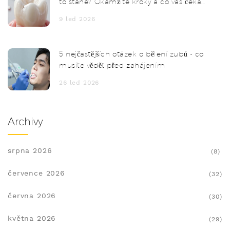
to stane? Okamžité kroky a co vás čeká
u zubaře
9 led 2026
5 nejčastějších otázek o bělení zubů - co
musíte vědět před zahájením
26 led 2026
Archivy
srpna 2026
(8)
července 2026
(32)
června 2026
(30)
května 2026
(29)