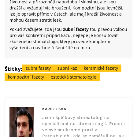
životnost a přirozeněji napodobují sklovinu, ale jsou
dražší a vyžadují víc broušení. Kompozitní jsou levnější,
lze je opravit přímo v ústech, ale mají kratší životnost a
mohou časem ztratit lesk.
Pokud zvažujete, zda jsou
zubní fazety
tou pravou volbou
pro váš konkrétní případ kazu, nejlépe je konzultovat
zkušeného stomatologa, který provede komplexní
vyšetření a navrhne řešení šité na míru.
Štítky:
zubní fazety
zubní kaz
keramické fazety
kompozitní fazety
estetická stomatologie
KAREL LIŠKA
Jsem špičkový stomatolog se
specializací na stomatologii. Pracuji
ve své soukromé praxi v
Pardubicích, kde se zaměřuji na jak