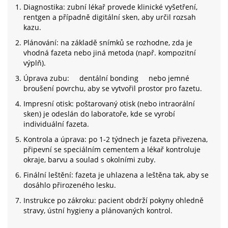
Diagnostika: zubní lékař provede klinické vyšetření,
rentgen a případně digitální sken, aby určil rozsah
kazu.
Plánování: na základě snímků se rozhodne, zda je
vhodná fazeta nebo jiná metoda (např. kompozitní
výplň).
Úprava zubu:
dentální bonding
nebo jemné
broušení povrchu, aby se vytvořil prostor pro fazetu.
Impresní otisk: poštarovaný otisk (nebo intraorální
sken) je odeslán do laboratoře, kde se vyrobí
individuální fazeta.
Kontrola a úprava: po 1‑2 týdnech je fazeta přivezena,
připevní se speciálním cementem a lékař kontroluje
okraje, barvu a soulad s okolními zuby.
Finální leštění: fazeta je uhlazena a leštěna tak, aby se
dosáhlo přirozeného lesku.
Instrukce po zákroku: pacient obdrží pokyny ohledně
stravy, ústní hygieny a plánovaných kontrol.