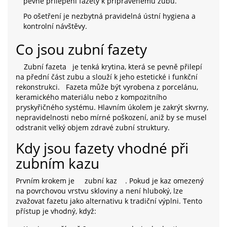
pevné přilepení fazety k připravenému zubu.
Po ošetření je nezbytná pravidelná ústní hygiena a
kontrolní návštěvy.
Co jsou zubní fazety
Zubní fazeta
je tenká krytina, která se pevně přilepí
na přední část zubu a slouží k jeho estetické i funkční
rekonstrukci.
Fazeta může být vyrobena z porcelánu,
keramického materiálu nebo z kompozitního
pryskyřičného systému. Hlavním úkolem je zakrýt skvrny,
nepravidelnosti nebo mírné poškození, aniž by se musel
odstranit velký objem zdravé zubní struktury.
Kdy jsou fazety vhodné při
zubním kazu
Prvním krokem je
zubní kaz
. Pokud je kaz omezený
na povrchovou vrstvu skloviny a není hluboký, lze
zvažovat fazetu jako alternativu k tradiční výplni. Tento
přístup je vhodný, když: