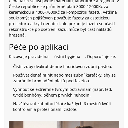
Cena fazet se liší podle materiálu, laboratoře a regionu. V
České republice se průměrně platí 8000‑12000Kč za
keramickou a 4000‑7000Kč za kompozitní fazetu. Většina
soukromých pojišťoven považuje fazety za estetickou
proceduru a krytí nenabízí, ale pokud je fazeta součástí
rekonstrukce po ošetření kazu, může být část nákladů
hrazená.
Péče po aplikaci
Klíčová je pravidelná
ústní hygiena
. Doporučuje se:
Čistit zuby dvakrát denně fluoridovou zubní pastou.
Používat dentální nit nebo mezizubní kartáčky, aby se
zabránilo hromadění plaků pod fazetou.
Vyhnout se extrémně tvrdým potravinám (např. led,
tvrdé bonbóny) během prvních 48hodin.
Navštěvovat zubního lékaře každých 6 měsíců kvůli
kontrolám a profesionální čistotě.