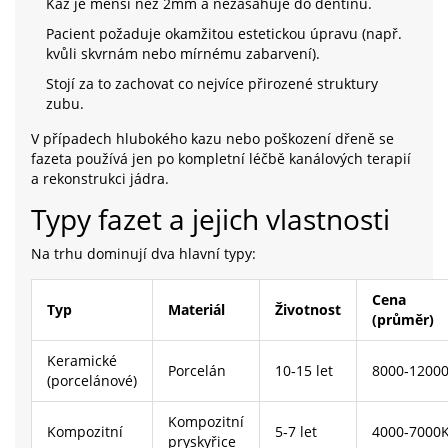
Kaz je menší než 2mm a nezasahuje do dentinu.
Pacient požaduje okamžitou estetickou úpravu (např.
kvůli skvrnám nebo mírnému zabarvení).
Stojí za to zachovat co nejvíce přirozené struktury
zubu.
V případech hlubokého kazu nebo poškození dřeně se
fazeta používá jen po kompletní léčbě kanálových terapií
a rekonstrukci jádra.
Typy fazet a jejich vlastnosti
Na trhu dominují dva hlavní typy:
Cena
Typ
Materiál
Životnost
(průměr)
Keramické
Porcelán
10‑15 let
8000‑1200
(porcelánové)
Kompozitní
Kompozitní
5‑7 let
4000‑7000
pryskyřice