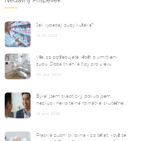
Nedávný Příspěvek
Jak vypadají zuby kuřáka?
18 říj 2023
Vše, co potřebujete vědět o umrtvení
zubu: Doba trvání a tipy pro úlevu
26 úno 2024
Býval jsem skeptický, dokud jsem
nezkusil neviditelná rovnátka: skutečné
výsledky a co potřebujete vědět
14 pro 2025
Prasklá zubní sklovina - co dělat, když se