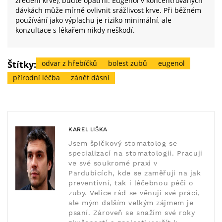
zředění krve), buďte opatrní. Eugenol v koncentrovaných
dávkách může mírně ovlivnit srážlivost krve. Při běžném
používání jako výplachu je riziko minimální, ale
konzultace s lékařem nikdy neškodí.
Štítky:
odvar z hřebíčků
bolest zubů
eugenol
přírodní léčba
zánět dásní
KAREL LIŠKA
Jsem špičkový stomatolog se
specializací na stomatologii. Pracuji
ve své soukromé praxi v
Pardubicích, kde se zaměřuji na jak
preventivní, tak i léčebnou péči o
zuby. Velice rád se věnuji své práci,
ale mým dalším velkým zájmem je
psaní. Zároveň se snažím své roky