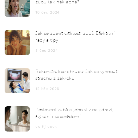
zubu tak nákladná?
10 čec 2024
Jak se zbavit citlivosti zubů: Efektivní
rady a tipy
3 čec 2024
Rekonstrukce chrupu: Jak se vyhnout
strachu z zákroku
12 bře 2026
Postavení zubů a jeho vliv na zdraví,
žvýkání i sebevědomí
25 říj 2025