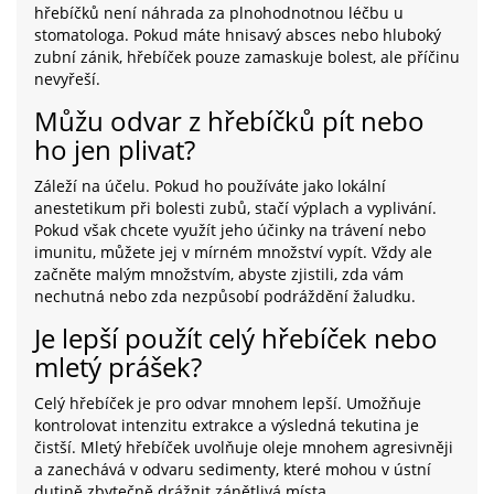
hřebíčků není náhrada za plnohodnotnou léčbu u
stomatologa. Pokud máte hnisavý absces nebo hluboký
zubní zánik, hřebíček pouze zamaskuje bolest, ale příčinu
nevyřeší.
Můžu odvar z hřebíčků pít nebo
ho jen plivat?
Záleží na účelu. Pokud ho používáte jako lokální
anestetikum při bolesti zubů, stačí výplach a vyplivání.
Pokud však chcete využít jeho účinky na trávení nebo
imunitu, můžete jej v mírném množství vypít. Vždy ale
začněte malým množstvím, abyste zjistili, zda vám
nechutná nebo zda nezpůsobí podráždění žaludku.
Je lepší použít celý hřebíček nebo
mletý prášek?
Celý hřebíček je pro odvar mnohem lepší. Umožňuje
kontrolovat intenzitu extrakce a výsledná tekutina je
čistší. Mletý hřebíček uvolňuje oleje mnohem agresivněji
a zanechává v odvaru sedimenty, které mohou v ústní
dutině zbytečně drážnit zánětlivá místa.