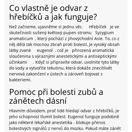
Co vlastně je odvar z
hřebíčků a jak funguje?
Než začneme, ujasněme si jednu věc.
Hřebíček
je ve
skutečnosti sušený květový pupen stromu
Syzygium
aromaticum
, který pochází z jihovýchodní Asie. To, co z
něj dělá tak mocnou zbraň proti bolesti, je vysoký obsah
látky zvané
eugenol
, což je
přirozená aromatická
sloučenina s výraznými anestetickými a antiseptickými
účinkami
. Když si připravíte odvar, uvolníte tyto látky
do vody a vytvoříte tekutinu, která dokáže znecitlivět
nervová zakončení v ústech a zároveň bojovat s
bakteriemi.
Pomoc při bolesti zubů a
zánětech dásní
Hlavním důvodem, proč lidé hledají odvar z hřebíčků, je
jeho schopnost tlumit bolest. Eugenol funguje podobně
jako některé lékařské anestetika - blokuje přenos
bolestivých signálů z nervů do mozku. Pokud máte zánět