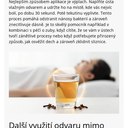
Nejlepším způsobem aplikace je výplach. Naplňte ústa
vlažným odvarem a udržte ho na místě, kde vás nejvíc
bolí, po dobu 30 sekund. Poté tekutinu vyplivte. Tento
proces pomáhá odstranit nánosy bakterií a zároveň
znecitlivuje dásně. Je to skvělý pomocník například v
kombinaci s péčí o zuby, když cítíte, že se vám v ústech
tvoří zánětlivé procesy nebo když potřebujete přirozený
způsob, jak osvěžit dech a zároveň zklidnit sliznice.
Další využití odvaru mimo