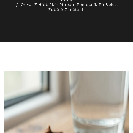
Odvar Z Hřebíčků: Přírodní Pomocník Při Bolesti
Zubů A Zánětech
Zdraví a péče o zuby