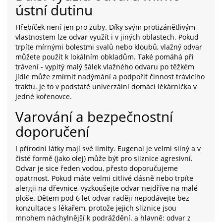
ústní dutinu
Hřebíček není jen pro zuby. Díky svým protizánětlivým
vlastnostem lze odvar využít i v jiných oblastech. Pokud
trpíte mírnými bolestmi svalů nebo kloubů, vlažný odvar
můžete použít k lokálním obkladům. Také pomáhá při
trávení - vypitý malý šálek vlažného odvaru po těžkém
jídle může zmírnit nadýmání a podpořit činnost trávicího
traktu. Je to v podstatě univerzální domácí lékárnička v
jedné kořenovce.
Varování a bezpečnostní
doporučení
I přírodní látky mají své limity. Eugenol je velmi silný a v
čisté formě (jako olej) může být pro sliznice agresivní.
Odvar je sice ředen vodou, přesto doporučujeme
opatrnost. Pokud máte velmi citlivé dásně nebo trpíte
alergii na dřevnice, vyzkoušejte odvar nejdříve na malé
ploše. Dětem pod 6 let odvar raději nepodávejte bez
konzultace s lékařem, protože jejich sliznice jsou
mnohem náchylnější k podráždění. a hlavně: odvar z