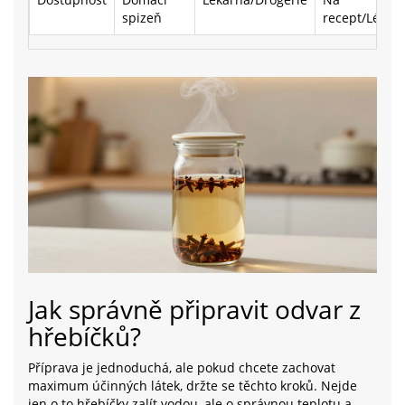
spizeň
recept/Lékár
Jak správně připravit odvar z
hřebíčků?
Příprava je jednoduchá, ale pokud chcete zachovat
maximum účinných látek, držte se těchto kroků. Nejde
jen o to hřebíčky zalít vodou, ale o správnou teplotu a