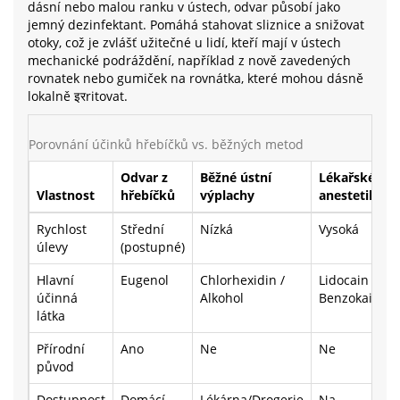
dásní nebo malou ranku v ústech, odvar působí jako
jemný dezinfektant. Pomáhá stahovat sliznice a snižovat
otoky, což je zvlášť užitečné u lidí, kteří mají v ústech
mechanické podráždění, například z nově zavedených
rovnatek nebo gumiček na rovnátka, které mohou dásně
lokalně इरritovat.
Porovnání účinků hřebíčků vs. běžných metod
Odvar z
Běžné ústní
Lékařské
Vlastnost
hřebíčků
výplachy
anestetika
Rychlost
Střední
Nízká
Vysoká
úlevy
(postupné)
Hlavní
Eugenol
Chlorhexidin /
Lidocain /
účinná
Alkohol
Benzokain
látka
Přírodní
Ano
Ne
Ne
původ
Dostupnost
Domácí
Lékárna/Drogerie
Na