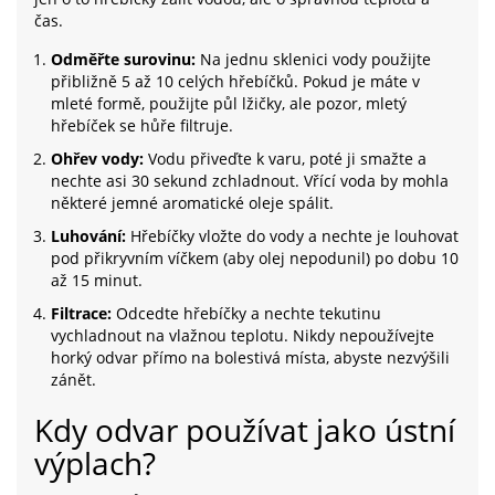
čas.
Odměřte surovinu:
Na jednu sklenici vody použijte
přibližně 5 až 10 celých hřebíčků. Pokud je máte v
mleté formě, použijte půl lžičky, ale pozor, mletý
hřebíček se hůře filtruje.
Ohřev vody:
Vodu přiveďte k varu, poté ji smažte a
nechte asi 30 sekund zchladnout. Vřící voda by mohla
některé jemné aromatické oleje spálit.
Luhování:
Hřebíčky vložte do vody a nechte je louhovat
pod přikryvním víčkem (aby olej nepodunil) po dobu 10
až 15 minut.
Filtrace:
Odcedte hřebíčky a nechte tekutinu
vychladnout na vlažnou teplotu. Nikdy nepoužívejte
horký odvar přímo na bolestivá místa, abyste nezvýšili
zánět.
Kdy odvar používat jako ústní
výplach?