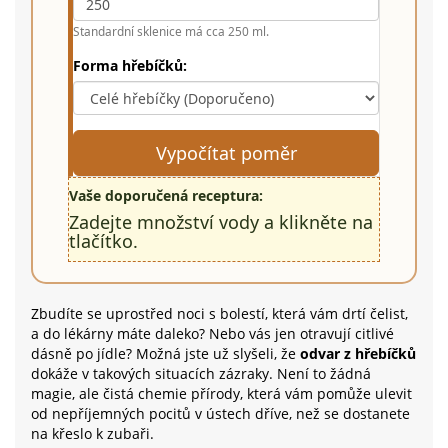
Standardní sklenice má cca 250 ml.
Forma hřebíčků:
Vypočítat poměr
Vaše doporučená receptura:
Zadejte množství vody a klikněte na
tlačítko.
Zbudíte se uprostřed noci s bolestí, která vám drtí čelist,
a do lékárny máte daleko? Nebo vás jen otravují citlivé
dásně po jídle? Možná jste už slyšeli, že
odvar z hřebíčků
dokáže v takových situacích zázraky. Není to žádná
magie, ale čistá chemie přírody, která vám pomůže ulevit
od nepříjemných pocitů v ústech dříve, než se dostanete
na křeslo k zubaři.