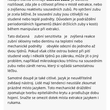
rozlišovat, zda jde o citlivost přímo v místě extrakce, nebo
o zvýšenou reaktivitu sousedních zubů. Po vytržení zubu
je zcela běžné, že sousední zuby jsou citlivější na
studené nebo teplé podněty. Důvodem je podráždění
periodontálních ligamentů (tkání držíících zuby v kosti)
během manipulace při extrakci.
Tato dočasná
zubní senzitivita
je
zvýšená reakce
zubní skloviny nebo dentinu na teplotní nebo
mechanické podněty
obvykle odezní do jednoho až
dvou týdnů. Pokud však cítíte ostrou bolest při pití
studené vody i několik týdnů po zákroku, může jít o jiný
problém, například mikroskopickou trhlinu na sousedním
zubu nebo zánět nervu, který si vyžádá samostatnou
léčbu.
Samotné doupě je také citlivé. Jazyk je neuvěřitelně
zvědavý nástroj. Lidé mají tendenci neustále zkoumat
prázdné místo jazykem. Toto mechanické dráždění
zpomaluje tvorbu epiteliálního krytu a prodlužuje dobu
hojení. Snažte se omezit dotek místa extrakce jazykem i
rukama.