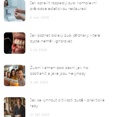
Jak opravit rozpadlý zub: komplexní
průvodce estetickou restaurací
5 úno 2026
Jak poznat bolavý zub: příznaky, které
byste neměli ignorovat
5 lis 2025
Zubní kámen pod dásní: jak ho
odstranit a jaké jsou nevýhody
9 zář 2023
Jak se vyhnout citlivosti zubů - praktické
rady
21 zář 2023