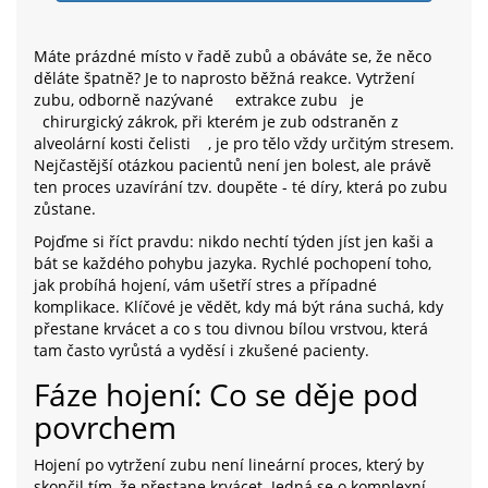
Máte prázdné místo v řadě zubů a obáváte se, že něco
děláte špatně? Je to naprosto běžná reakce. Vytržení
zubu, odborně nazývané
extrakce zubu
je
chirurgický zákrok, při kterém je zub odstraněn z
alveolární kosti čelisti
, je pro tělo vždy určitým stresem.
Nejčastější otázkou pacientů není jen bolest, ale právě
ten proces uzavírání tzv. doupěte - té díry, která po zubu
zůstane.
Pojďme si říct pravdu: nikdo nechtí týden jíst jen kaši a
bát se každého pohybu jazyka. Rychlé pochopení toho,
jak probíhá hojení, vám ušetří stres a případné
komplikace. Klíčové je vědět, kdy má být rána suchá, kdy
přestane krvácet a co s tou divnou bílou vrstvou, která
tam často vyrůstá a vyděsí i zkušené pacienty.
Fáze hojení: Co se děje pod
povrchem
Hojení po vytržení zubu není lineární proces, který by
skončil tím, že přestane krvácet. Jedná se o komplexní