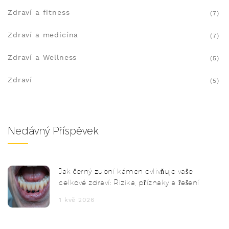
Zdraví a fitness
(7)
Zdraví a medicína
(7)
Zdraví a Wellness
(5)
Zdraví
(5)
Nedávný Příspěvek
Jak černý zubní kámen ovlivňuje vaše
celkové zdraví: Rizika, příznaky a řešení
1 kvě 2026