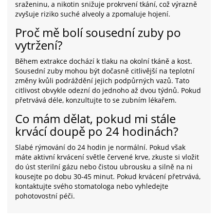
sraženinu, a nikotin snižuje prokrvení tkání, což výrazně
zvyšuje riziko suché alveoly a zpomaluje hojení.
Proč mě bolí sousední zuby po
vytržení?
Během extrakce dochází k tlaku na okolní tkáně a kost.
Sousední zuby mohou být dočasně citlivější na teplotní
změny kvůli podráždění jejich podpůrných vazů. Tato
citlivost obvykle odezní do jednoho až dvou týdnů. Pokud
přetrvává déle, konzultujte to se zubním lékařem.
Co mám dělat, pokud mi stále
krvácí doupě po 24 hodinách?
Slabé rýmování do 24 hodin je normální. Pokud však
máte aktivní krvácení světle červené krve, zkuste si vložit
do úst sterilní gázu nebo čistou ubrousku a silně na ni
kousejte po dobu 30-45 minut. Pokud krvácení přetrvává,
kontaktujte svého stomatologa nebo vyhledejte
pohotovostní péči.