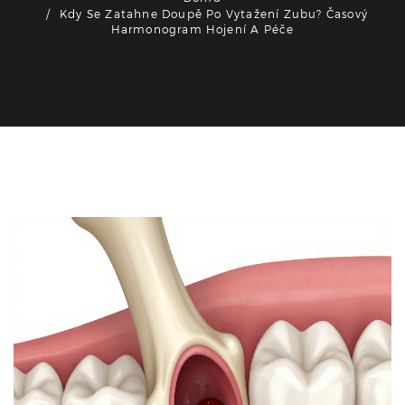
Kdy Se Zatahne Doupě Po Vytažení Zubu? Časový
Harmonogram Hojení A Péče
Zdraví a péče o zuby