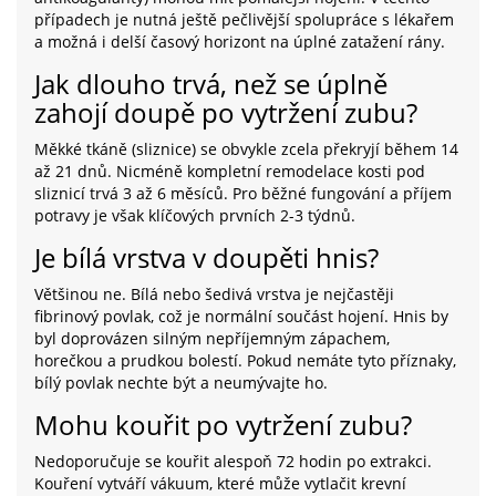
případech je nutná ještě pečlivější spolupráce s lékařem
a možná i delší časový horizont na úplné zatažení rány.
Jak dlouho trvá, než se úplně
zahojí doupě po vytržení zubu?
Měkké tkáně (sliznice) se obvykle zcela překryjí během 14
až 21 dnů. Nicméně kompletní remodelace kosti pod
sliznicí trvá 3 až 6 měsíců. Pro běžné fungování a příjem
potravy je však klíčových prvních 2-3 týdnů.
Je bílá vrstva v doupěti hnis?
Většinou ne. Bílá nebo šedivá vrstva je nejčastěji
fibrinový povlak, což je normální součást hojení. Hnis by
byl doprovázen silným nepříjemným zápachem,
horečkou a prudkou bolestí. Pokud nemáte tyto příznaky,
bílý povlak nechte být a neumývajte ho.
Mohu kouřit po vytržení zubu?
Nedoporučuje se kouřit alespoň 72 hodin po extrakci.
Kouření vytváří vákuum, které může vytlačit krevní