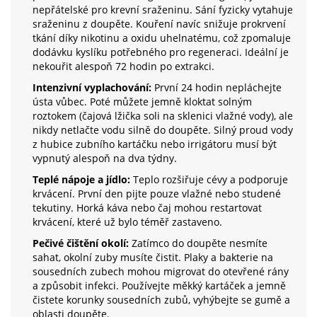
nepřátelské pro krevní sraženinu. Sání fyzicky vytahuje
sraženinu z doupěte. Kouření navíc snižuje prokrvení
tkání díky nikotinu a oxidu uhelnatému, což zpomaluje
dodávku kyslíku potřebného pro regeneraci. Ideální je
nekouřit alespoň 72 hodin po extrakci.
Intenzivní vyplachování:
První 24 hodin nepláchejte
ústa vůbec. Poté můžete jemně kloktat solným
roztokem (čajová lžička soli na sklenici vlažné vody), ale
nikdy netlačte vodu silně do doupěte. Silný proud vody
z hubice zubního kartáčku nebo irrigátoru musí být
vypnutý alespoň na dva týdny.
Teplé nápoje a jídlo:
Teplo rozšiřuje cévy a podporuje
krvácení. První den pijte pouze vlažné nebo studené
tekutiny. Horká káva nebo čaj mohou restartovat
krvácení, které už bylo téměř zastaveno.
Pečivé čištění okolí:
Zatímco do doupěte nesmíte
sahat, okolní zuby musíte čistit. Plaky a bakterie na
sousedních zubech mohou migrovat do otevřené rány
a způsobit infekci. Používejte měkký kartáček a jemně
čistete korunky sousedních zubů, vyhýbejte se gumě a
oblasti doupěte.