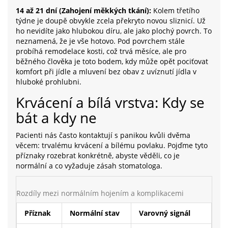
14 až 21 dní (Zahojení měkkých tkání):
Kolem třetího
týdne je doupě obvykle zcela překryto novou sliznicí. Už
ho nevidíte jako hlubokou díru, ale jako plochý povrch. To
neznamená, že je vše hotovo. Pod povrchem stále
probíhá remodelace kosti, což trvá měsíce, ale pro
běžného člověka je toto bodem, kdy může opět pociťovat
komfort při jídle a mluvení bez obav z uvíznutí jídla v
hluboké prohlubni.
Krvácení a bílá vrstva: Kdy se
bát a kdy ne
Pacienti nás často kontaktují s panikou kvůli dvěma
věcem: trvalému krvácení a bílému povlaku. Pojďme tyto
příznaky rozebrat konkrétně, abyste věděli, co je
normální a co vyžaduje zásah stomatologa.
Rozdíly mezi normálním hojením a komplikacemi
Příznak
Normální stav
Varovný signál