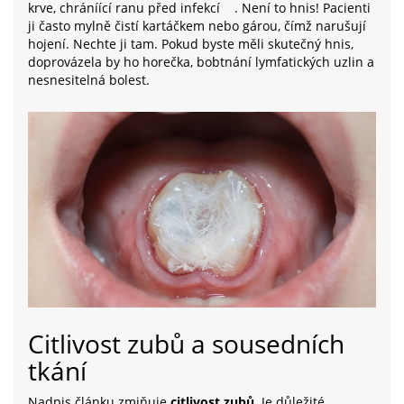
krve, chráníící ranu před infekcí
. Není to hnis! Pacienti
ji často mylně čistí kartáčkem nebo gárou, čímž narušují
hojení. Nechte ji tam. Pokud byste měli skutečný hnis,
doprovázela by ho horečka, bobtnání lymfatických uzlin a
nesnesitelná bolest.
Citlivost zubů a sousedních
tkání
Nadpis článku zmiňuje
citlivost zubů
. Je důležité