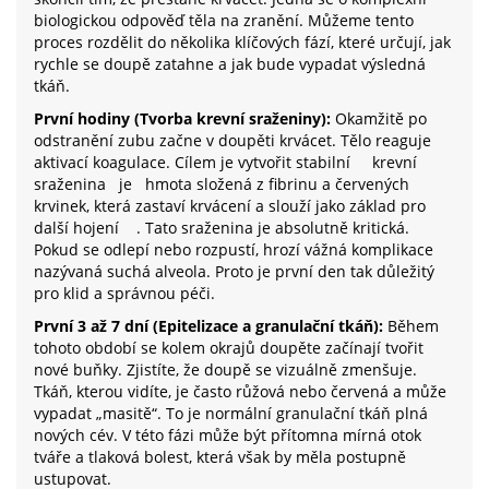
biologickou odpověď těla na zranění. Můžeme tento
proces rozdělit do několika klíčových fází, které určují, jak
rychle se doupě zatahne a jak bude vypadat výsledná
tkáň.
První hodiny (Tvorba krevní sraženiny):
Okamžitě po
odstranění zubu začne v doupěti krvácet. Tělo reaguje
aktivací koagulace. Cílem je vytvořit stabilní
krevní
sraženina
je
hmota složená z fibrinu a červených
krvinek, která zastaví krvácení a slouží jako základ pro
další hojení
. Tato sraženina je absolutně kritická.
Pokud se odlepí nebo rozpustí, hrozí vážná komplikace
nazývaná suchá alveola. Proto je první den tak důležitý
pro klid a správnou péči.
První 3 až 7 dní (Epitelizace a granulační tkáň):
Během
tohoto období se kolem okrajů doupěte začínají tvořit
nové buňky. Zjistíte, že doupě se vizuálně zmenšuje.
Tkáň, kterou vidíte, je často růžová nebo červená a může
vypadat „masitě“. To je normální granulační tkáň plná
nových cév. V této fázi může být přítomna mírná otok
tváře a tlaková bolest, která však by měla postupně
ustupovat.