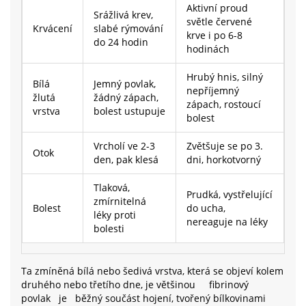
Aktivní proud
Srážlivá krev,
světle červené
Krvácení
slabé rýmování
krve i po 6-8
do 24 hodin
hodinách
Hrubý hnis, silný
Bílá
Jemný povlak,
nepříjemný
žlutá
žádný zápach,
zápach, rostoucí
vrstva
bolest ustupuje
bolest
Vrcholí ve 2-3
Zvětšuje se po 3.
Otok
den, pak klesá
dni, horkotvorný
Tlaková,
Prudká, vystřelující
zmírnitelná
Bolest
do ucha,
léky proti
nereaguje na léky
bolesti
Ta zmíněná bílá nebo šedivá vrstva, která se objeví kolem
druhého nebo třetího dne, je většinou
fibrinový
povlak
je
běžný součást hojení, tvořený bílkovinami