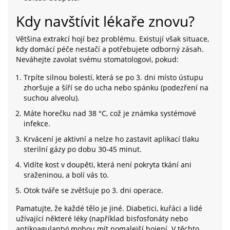
Kdy navštívit lékaře znovu?
Většina extrakcí hojí bez problému. Existují však situace,
kdy domácí péče nestačí a potřebujete odborný zásah.
Neváhejte zavolat svému stomatologovi, pokud:
Trpíte silnou bolestí, která se po 3. dni místo ústupu
zhoršuje a šíří se do ucha nebo spánku (podezření na
suchou alveolu).
Máte horečku nad 38 °C, což je známka systémové
infekce.
Krvácení je aktivní a nelze ho zastavit aplikací tlaku
sterilní gázy po dobu 30-45 minut.
Vidíte kost v doupěti, která není pokryta tkání ani
sraženinou, a bolí vás to.
Otok tváře se zvětšuje po 3. dni operace.
Pamatujte, že každé tělo je jiné. Diabetici, kuřáci a lidé
užívající některé léky (například bisfosfonáty nebo
antikoagulanty) mohou mít pomalejší hojení. V těchto