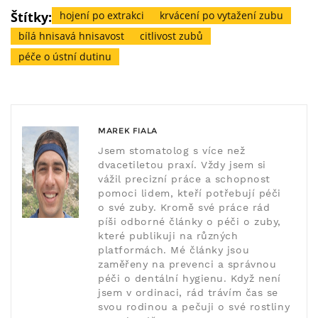
Štítky:
hojení po extrakci
krvácení po vytažení zubu
bílá hnisavá hnisavost
citlivost zubů
péče o ústní dutinu
MAREK FIALA
Jsem stomatolog s více než
dvacetiletou praxí. Vždy jsem si
vážil precizní práce a schopnost
pomoci lidem, kteří potřebují péči
o své zuby. Kromě své práce rád
píši odborné články o péči o zuby,
které publikuji na různých
platformách. Mé články jsou
zaměřeny na prevenci a správnou
péči o dentální hygienu. Když není
jsem v ordinaci, rád trávím čas se
svou rodinou a pečuji o své rostliny