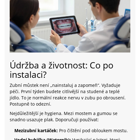
Údržba a životnost: Co po
instalaci?
Zubní můstek není „nainstaluj a zapomeň“. Vyžaduje
péči. První týden budete citlivější na studené a teplé
jídlo. To je normální reakce nervu v zubu po obrousení.
Postupně to odezní.
Nejdůležitější je hygiena. Mezi mostem a gumou se
snadno usazuje plak. Doporučuji používat:
Mezizubní kartáček:
Pro čištění pod obloukem mostu.
Vodní hubička (Waterpik):
Vynikající nástroj, který