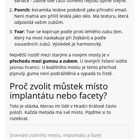
variace - žádné dvě části úsměvu nejsou úplně stejné.
Povrch:
Keramika leskne podobně jako přírodní email.
Není matná ani příliš lesklá jako sklo. Má texturu, která
odpovídá vašim zubům.
Tvar:
Tvar se kopíruje podle proti-lehlého zubu (ten,
který na most naskakuje při žvýkání) a podle
sousedních zubů. Výsledek je harmonický.
Největší rozdíl mezi starými a novými mosty je v
přechodu mezi gumou a zubem
. U levných řešení vidíte
jasnou hranici. U kvalitního mostu je tento přechod
plynulý, guma není podrážděná a vypadá to čistě.
Proč zvolit můstek místo
implantátu nebo facety?
Toto je otázka, kterou mi lidé v Hradci Králové často
položí. Každá metoda má své místo. Pojďme si to
rozebrat.
Srovnání zubního mostu, implantátu a fazet