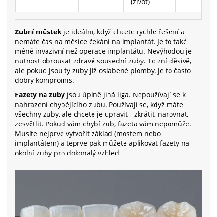
(život)
Zubní můstek
je ideální, když chcete rychlé řešení a
nemáte čas na měsíce čekání na implantát. Je to také
méně invazivní než operace implantátu. Nevýhodou je
nutnost obrousat zdravé sousední zuby. To zní děsivě,
ale pokud jsou ty zuby již oslabené plomby, je to často
dobrý kompromis.
Fazety na zuby
jsou úplně jiná liga. Nepoužívají se k
nahrazení chybějícího zubu. Používají se, když máte
všechny zuby, ale chcete je upravit - zkrátit, narovnat,
zesvětlit. Pokud vám chybí zub, fazeta vám nepomůže.
Musíte nejprve vytvořit základ (mostem nebo
implantátem) a teprve pak můžete aplikovat fazety na
okolní zuby pro dokonalý vzhled.