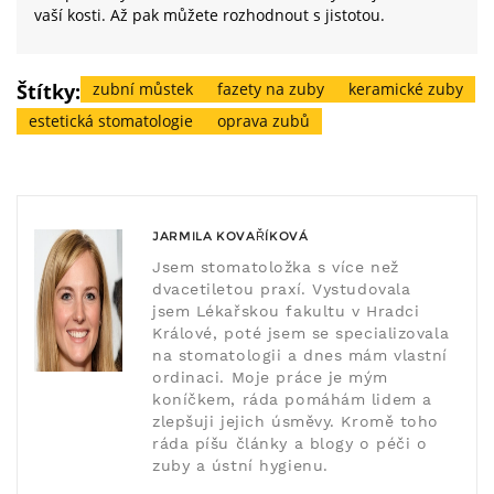
vaší kosti. Až pak můžete rozhodnout s jistotou.
Štítky:
zubní můstek
fazety na zuby
keramické zuby
estetická stomatologie
oprava zubů
JARMILA KOVAŘÍKOVÁ
Jsem stomatoložka s více než
dvacetiletou praxí. Vystudovala
jsem Lékařskou fakultu v Hradci
Králové, poté jsem se specializovala
na stomatologii a dnes mám vlastní
ordinaci. Moje práce je mým
koníčkem, ráda pomáhám lidem a
zlepšuji jejich úsměvy. Kromě toho
ráda píšu články a blogy o péči o
zuby a ústní hygienu.