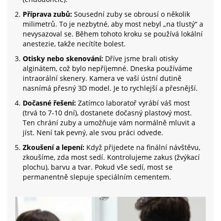
Příprava zubů:
Sousední zuby se obrousí o několik
milimetrů. To je nezbytné, aby most nebyl „na tlustý“ a
nevysazoval se. Během tohoto kroku se používá lokální
anestezie, takže necítíte bolest.
Otisky nebo skenování:
Dříve jsme brali otisky
alginátem, což bylo nepříjemné. Dneska používáme
intraorální skenery. Kamera ve vaší ústní dutině
nasnímá přesný 3D model. Je to rychlejší a přesnější.
Dočasné řešení:
Zatímco laboratoř vyrábí váš most
(trvá to 7-10 dní), dostanete dočasný plastový most.
Ten chrání zuby a umožňuje vám normálně mluvit a
jíst. Není tak pevný, ale svou práci odvede.
Zkoušení a lepení:
Když přijedete na finální návštěvu,
zkoušíme, zda most sedí. Kontrolujeme zakus (žvýkací
plochu), barvu a tvar. Pokud vše sedí, most se
permanentně slepuje speciálním cementem.