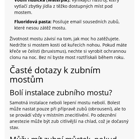
vytlačí zbytky jídla z těžko dostupných míst pod
mostem.
Fluoridová pasta:
Posiluje email sousedních zubů,
které nesou zátěž mostu.
Životnost mostu závisí na tom, jak moc ho zatěžujete.
Nedržte si mostem kosti od kuřecích nohou. Pokud máte
křeče ve čelisti (bruxismus), nechte si vyrobit ochrannou
clonu na noc. Bez ní byste most roztřískali během roku.
Časté dotazy k zubním
mostům
Bolí instalace zubního mostu?
Samotná instalace neboli lepení mostu nebolí. Bolest
může nastat pouze při přípravě zubů (obrousení), ale to
se provádí vždy v místním znecitlivění. Po odeznění
anestezie může být zub citlivější na chlad, což je dočasný
stav.