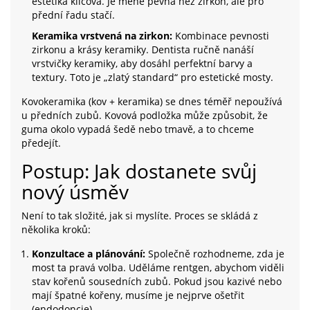
estetika klíčová. Je méně pevná než zirkon, ale pro
přední řadu stačí.
Keramika vrstvená na zirkon:
Kombinace pevnosti
zirkonu a krásy keramiky. Dentista ručně nanáší
vrstvičky keramiky, aby dosáhl perfektní barvy a
textury. Toto je „zlatý standard“ pro estetické mosty.
Kovokeramika (kov + keramika) se dnes téměř nepoužívá
u předních zubů. Kovová podložka může způsobit, že
guma okolo vypadá šedě nebo tmavě, a to chceme
předejít.
Postup: Jak dostanete svůj
nový úsměv
Není to tak složité, jak si myslíte. Proces se skládá z
několika kroků:
Konzultace a plánování:
Společně rozhodneme, zda je
most ta pravá volba. Uděláme rentgen, abychom viděli
stav kořenů sousedních zubů. Pokud jsou kazivé nebo
mají špatné kořeny, musíme je nejprve ošetřit
(endodoncie).