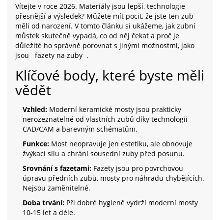
Vítejte v roce 2026. Materiály jsou lepší, technologie
přesnější a výsledek? Můžete mít pocit, že jste ten zub
měli od narození. V tomto článku si ukážeme, jak zubní
můstek skutečně vypadá, co od něj čekat a proč je
důležité ho správně porovnat s jinými možnostmi, jako
jsou
fazety na zuby
.
Klíčové body, které byste měli
vědět
Vzhled:
Moderní keramické mosty jsou prakticky
nerozeznatelné od vlastních zubů díky technologii
CAD/CAM a barevným schématům.
Funkce:
Most neopravuje jen estetiku, ale obnovuje
žvýkací sílu a chrání sousední zuby před posunu.
Srovnání s fazetami:
Fazety jsou pro povrchovou
úpravu předních zubů, mosty pro náhradu chybějících.
Nejsou zaměnitelné.
Doba trvání:
Při dobré hygieně vydrží moderní mosty
10-15 let a déle.