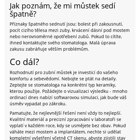
Jak poznám, že mi můstek sedí
špatně?
Příznaky špatného sednutí jsou: bolest při zakousnutí,
pocit cizího tělesa mezi zuby, krvácení dásní pod mostem
nebo nerovnoměrné opotřebení zubů. Pokud to cítíte,
ihned kontaktujte svého stomatologa. Malá úprava
zakusu zabráňuje větším problémům.
Co dál?
Rozhodnutí pro zubní můstek je investicí do vašeho
komfortu a sebevědomí. Nebojte se ptát na detaily.
Zeptejte se stomatologa na konkrétní typ keramiky,
kterou použije. Požádejte o vizualizaci výsledku - mnoho
ordinací dnes nabízí softwarovou simulaci, jak bude váš
úsměv vypadat po zákroku.
Pamatujte, že nejlevnější řešení není vždy to nejlepší.
Kvalitní materiál a precizní zpracování v laboratoři se
vyplatí v každém roce, kdy se usmějete bez obav. Pokud
váháte mezi mostem a implantátem, nechte si udělat
kompletní vyšetření včetně CT skenu, abyste zjistili stav