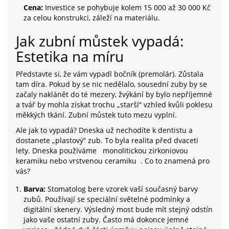
Cena:
Investice se pohybuje kolem 15 000 až 30 000 Kč
za celou konstrukci, záleží na materiálu.
Jak zubní můstek vypadá:
Estetika na míru
Představte si, že vám vypadl bočník (premolár). Zůstala
tam díra. Pokud by se nic nedělalo, sousední zuby by se
začaly naklánět do té mezery, žvýkání by bylo nepříjemné
a tvář by mohla získat trochu „starší“ vzhled kvůli poklesu
měkkých tkání. Zubní můstek tuto mezu vyplní.
Ale jak to vypadá? Dneska už nechodíte k dentistu a
dostanete „plastový“ zub. To byla realita před dvaceti
lety. Dneska používáme
monolitickou zirkoniovou
keramiku nebo vrstvenou ceramiku
. Co to znamená pro
vás?
Barva:
Stomatolog bere vzorek vaší současný barvy
zubů. Používají se speciální světelné podmínky a
digitální skenery. Výsledný most bude mít stejný odstín
jako vaše ostatní zuby. Často má dokonce jemné