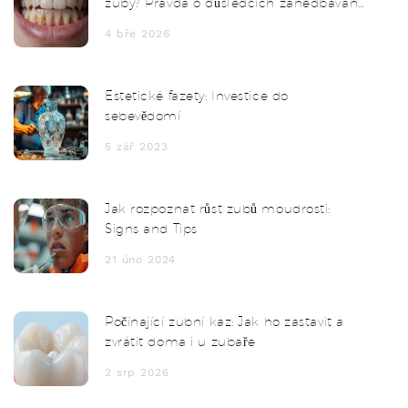
zuby? Pravda o důsledcích zanedbávání
ústní hygieny
4 bře 2026
Estetické fazety: Investice do
sebevědomí
5 zář 2023
Jak rozpoznat růst zubů moudrosti:
Signs and Tips
21 úno 2024
Počínající zubní kaz: Jak ho zastavit a
zvrátit doma i u zubaře
2 srp 2026