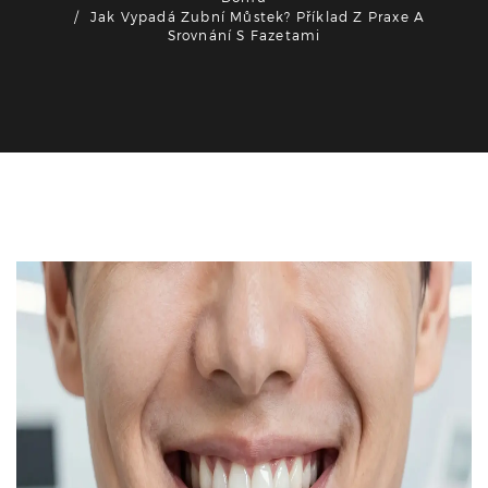
Jak Vypadá Zubní Můstek? Příklad Z Praxe A
Srovnání S Fazetami
Estetická stomatologie