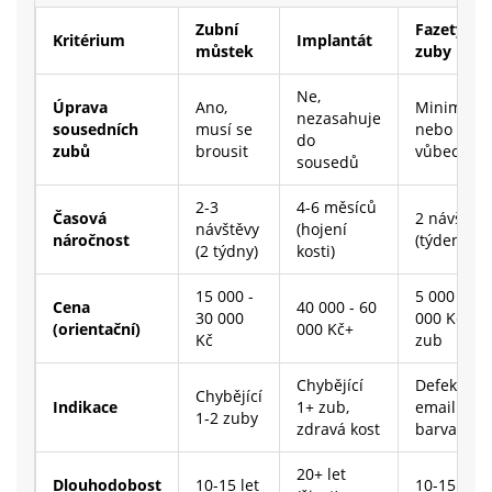
Zubní
Fazety na
Kritérium
Implantát
můstek
zuby
Ne,
Úprava
Ano,
Minimáln
nezasahuje
sousedních
musí se
nebo
do
zubů
brousit
vůbec
sousedů
2-3
4-6 měsíců
Časová
2 návštěvy
návštěvy
(hojení
náročnost
(týden)
(2 týdny)
kosti)
15 000 -
5 000 - 10
Cena
40 000 - 60
30 000
000 Kč /
(orientační)
000 Kč+
Kč
zub
Chybějící
Defekty
Chybějící
Indikace
1+ zub,
emailu,
1-2 zuby
zdravá kost
barva, tva
20+ let
Dlouhodobost
10-15 let
10-15 let