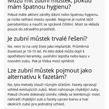
Můžu mít zubní můstek, pokud
mám špatnou hygienu?
Pokud máte aktivní záněty dásní nebo špatnou hygienu,
je riziko selhání mostu vysoké. Nejprve je nutné léčit
parodontózu a naučit se správné čištění. Most se vkládá
pouze do zdravého prostředí.
Je zubní můstek trvalé řešení?
Ne, není to na celý život jako implantát. Průměrná
životnost je 10-15 let. Po této době může dojít k
opotřebení keramiky, uvolnění lepidla nebo kazu v
nosném zubu. Pak je třeba most vyměnit.
Lze zubní můstek pojmout jako
alternativu k fazetám?
Ne, tyto metody slouží různým účelům. Fazety opravují
vzhled existujících zubů. Most nahrazuje chybějící zuby.
Pokud chcete dokonalý úsměv, někdy se kombinují: most
nahradí chybějící zub a fazety upraví barvu a tvar
okolních zubů pro jednotný vzhled.