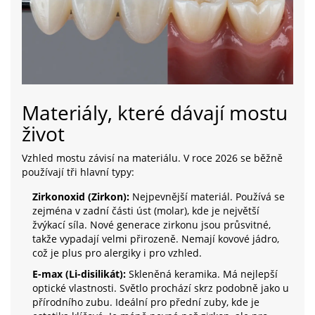
Materiály, které dávají mostu
život
Vzhled mostu závisí na materiálu. V roce 2026 se běžně
používají tři hlavní typy:
Zirkonoxid (Zirkon):
Nejpevnější materiál. Používá se
zejména v zadní části úst (molar), kde je největší
žvýkací síla. Nové generace zirkonu jsou průsvitné,
takže vypadají velmi přirozeně. Nemají kovové jádro,
což je plus pro alergiky i pro vzhled.
E-max (Li-disilikát):
Skleněná keramika. Má nejlepší
optické vlastnosti. Světlo prochází skrz podobně jako u
přírodního zubu. Ideální pro přední zuby, kde je