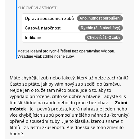
KLÍČOVÉ VLASTNOSTI
Úprava sousedních zubů
Ano, nutnost obroušení
Časová náročnost
Rychlé (2–3 návštěvy)
Indikace
Chybějící 1–2 zuby
Most je ideální pro rychlé řešení bez operativního výklopu.
Vyžaduje však zdrhlé nosné zuby.
Máte chybějící zub nebo takový, který už nelze zachránit?
Často se ptáte, jak by vám nový zub seděl do úsměvu.
Nejde jen o to, že tam něco bude. Jde o to, aby to
vypadalo přirozeně, cítilo se dobře a hlavně - abyste si s
tím šli klidně na rande nebo do práce bez obav.
Zubní
můstek
je
pevná protéza, která nahrazuje jeden nebo
více chybějících zubů pomocí umělého náhradu (korunky)
opřené o sousední zuby
. Je to klasika, kterou známe z
filmů i z vlastní zkušenosti. Ale dneska se toho změnilo
hodně.