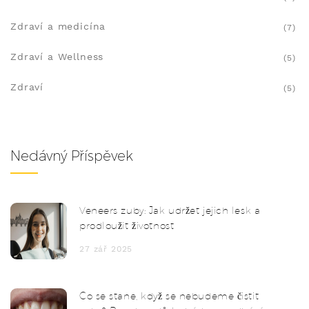
Zdraví a medicína
(7)
Zdraví a Wellness
(5)
Zdraví
(5)
Nedávný Příspěvek
Veneers zuby: Jak udržet jejich lesk a
prodloužit životnost
27 zář 2025
Co se stane, když se nebudeme čistit